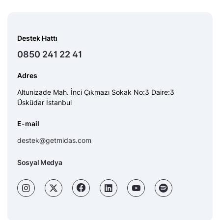
Destek Hattı
0850 241 22 41
Adres
Altunizade Mah. İnci Çıkmazı Sokak No:3 Daire:3
Üsküdar İstanbul
E-mail
destek@getmidas.com
Sosyal Medya