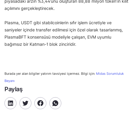
piyasadaki arzın %3,44’ünü oluşturan 88,88 milyon token’ın kilit
açılımını gerçekleştirecek.
Plasma, USDT gibi stabilcoinlerin sıfır işlem ücretiyle ve
saniyeler içinde transfer edilmesi için özel olarak tasarlanmış,
PlasmaBFT konsensüsü modeliyle çalışan, EVM uyumlu
bağımsız bir Katman-1 blok zinciridir.
Burada yer alan bilgiler yatırım tavsiyesi içermez. Bilgi için:
Midas Sorumluluk
Beyanı
Paylaş