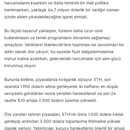
harcamalarını kısarken ve daha temkinli bir mali politika
benimserken, yaklaşık 44,7 milyon dolarlık bir varlığın zaman
içinde elden çıkarılabileceğine işaret etmişti.
Bu ölçülü tasarruf yaklaşımı, fonların daha uzun süre
kullanılmasını ve temel programların devamını sağlamayı
amaçlıyor. Varlıkların stablecoin’lere taşınması ise savunmacı bir
adım olarak öne çıkıyor; bu sayede fiyat dalgalanmalarına
maruz kalma azalırken, gelecekteki harcamalar için alım gücü
korunmuş oluyor.
Bununla birlikte, piyasalarda kırılganlık sürüyor. ETH, son
seansta 1.900 doların altına gerileyerek iki haftanın en düşük
seviyesini gördükten sonra yeniden hareketlendi ve son 24
saatte %10 artışla 2.000 doların üzerine yükseldi.
Öte yandan tahmin piyasaları, ETH’nin önce 1.500 dolara kadar
gerileyip ardından 3.000 dolara toparlanma ihtimaline yüksek
olasılık veriyor. Yatırımcılar, kurucu hareketlerini önemli bir sinyal