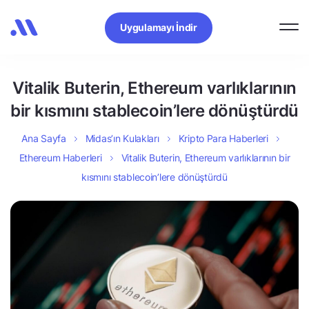
Uygulamayı İndir
Vitalik Buterin, Ethereum varlıklarının
bir kısmını stablecoin’lere dönüştürdü
Ana Sayfa
Midas’ın Kulakları
Kripto Para Haberleri
Ethereum Haberleri
Vitalik Buterin, Ethereum varlıklarının bir
kısmını stablecoin’lere dönüştürdü