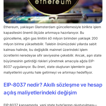
Ethereum, yaklaşan Glamsterdam güncellemesiyle birlikte işlem
kapasitesini önemli ölçüde artırmaya hazırlanıyor. Bu
güncelleme, ağın gas limitini 60 milyon birimden yaklaşık 200
milyon birime yükseltebilir. Talebin önümüzdeki yıllarda sabit
kalması halinde, bu değişiklik mainnet üzerindeki işlem
ücretlerini neredeyse sıfır seviyesine çekebilir. Ancak, aşırı state
büyümesinin getirdiği riskleri yönetmek amacıyla ağda EIP-
8037 uygulanıyor. Bu öneri, state oluşturan işlemlerin gas
maliyetlerini uyumlu hale getirmeyi ve artırmayı hedefliyor.
EIP-8037 nedir? Akıllı sözleşme ve hesap
açılış maliyetlerindeki değişim
EIP-8037 kapsamında, yeni state byte’larının oluşturulması—