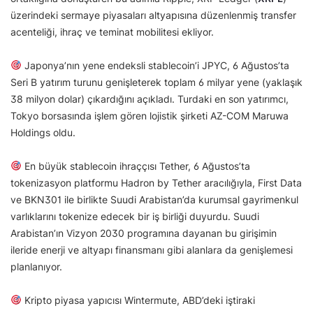
üzerindeki sermaye piyasaları altyapısına düzenlenmiş transfer
acenteliği, ihraç ve teminat mobilitesi ekliyor.
Japonya’nın yene endeksli stablecoin’i JPYC, 6 Ağustos’ta
Seri B yatırım turunu genişleterek toplam 6 milyar yene (yaklaşık
38 milyon dolar) çıkardığını açıkladı. Turdaki en son yatırımcı,
Tokyo borsasında işlem gören lojistik şirketi AZ-COM Maruwa
Holdings oldu.
En büyük stablecoin ihraççısı Tether, 6 Ağustos’ta
tokenizasyon platformu Hadron by Tether aracılığıyla, First Data
ve BKN301 ile birlikte Suudi Arabistan’da kurumsal gayrimenkul
varlıklarını tokenize edecek bir iş birliği duyurdu. Suudi
Arabistan’ın Vizyon 2030 programına dayanan bu girişimin
ileride enerji ve altyapı finansmanı gibi alanlara da genişlemesi
planlanıyor.
Kripto piyasa yapıcısı Wintermute, ABD’deki iştiraki