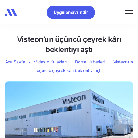
Uygulamayı İndir
Visteon’un üçüncü çeyrek kârı
beklentiyi aştı
Ana Sayfa
Midas’ın Kulakları
Borsa Haberleri
Visteon’un
üçüncü çeyrek kârı beklentiyi aştı