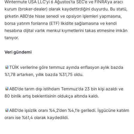
Wintermute USA LLC’yi 6 Ağustos’ta SEC’e ve FINRA’ya aracı
kurum (broker-dealer) olarak kaydettirdiğini duyurdu. Bu statü,
şirketin ABD’de hisse senedi ve opsiyon işlemleri yapmasına,
borsa yatırım fonlarına (ETF) likidite sağlamasına ve kendi
hesabına dijital varlık menkul kıymetlerini takas etmesine imkân
tanıyor.
Veri gündemi
TÜİK verilerine göre temmuz ayında enflasyon aylık bazda
%1,78 artarken, yıllık bazda %31,75 oldu.
ABD’de tarım dışı istihdam Temmuz’da 23 bin kişi azaldı ve
80 binlik artış beklentisinin oldukça altında kaldı.
ABD’de işsizlik oranı %4,2’den %4,1’e geriledi. İşgücüne katılım
oranı ise %61,4 olarak kaydedildi.