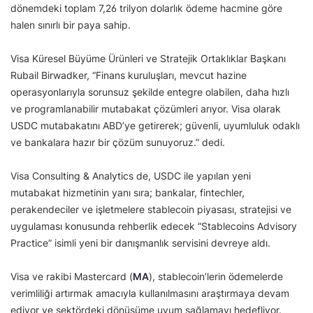
dönemdeki toplam 7,26 trilyon dolarlık ödeme hacmine göre
halen sınırlı bir paya sahip.
Visa Küresel Büyüme Ürünleri ve Stratejik Ortaklıklar Başkanı
Rubail Birwadker, “Finans kuruluşları, mevcut hazine
operasyonlarıyla sorunsuz şekilde entegre olabilen, daha hızlı
ve programlanabilir mutabakat çözümleri arıyor. Visa olarak
USDC mutabakatını ABD’ye getirerek; güvenli, uyumluluk odaklı
ve bankalara hazır bir çözüm sunuyoruz.” dedi.
Visa Consulting & Analytics de, USDC ile yapılan yeni
mutabakat hizmetinin yanı sıra; bankalar, fintechler,
perakendeciler ve işletmelere stablecoin piyasası, stratejisi ve
uygulaması konusunda rehberlik edecek “Stablecoins Advisory
Practice” isimli yeni bir danışmanlık servisini devreye aldı.
Visa ve rakibi Mastercard (
MA
), stablecoin’lerin ödemelerde
verimliliği artırmak amacıyla kullanılmasını araştırmaya devam
ediyor ve sektördeki dönüşüme uyum sağlamayı hedefliyor.