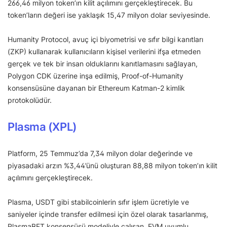
266,46 milyon token’ın kilit açılımını gerçekleştirecek. Bu
token’ların değeri ise yaklaşık 15,47 milyon dolar seviyesinde.
Humanity Protocol, avuç içi biyometrisi ve sıfır bilgi kanıtları
(ZKP) kullanarak kullanıcıların kişisel verilerini ifşa etmeden
gerçek ve tek bir insan olduklarını kanıtlamasını sağlayan,
Polygon CDK üzerine inşa edilmiş, Proof-of-Humanity
konsensüsüne dayanan bir Ethereum Katman-2 kimlik
protokolüdür.
Plasma (XPL)
Platform, 25 Temmuz’da 7,34 milyon dolar değerinde ve
piyasadaki arzın %3,44’ünü oluşturan 88,88 milyon token’ın kilit
açılımını gerçekleştirecek.
Plasma, USDT gibi stabilcoinlerin sıfır işlem ücretiyle ve
saniyeler içinde transfer edilmesi için özel olarak tasarlanmış,
PlasmaBFT konsensüsü modeliyle çalışan, EVM uyumlu