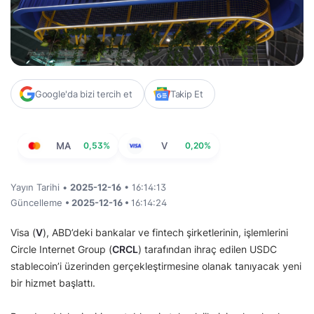
Google'da bizi tercih et
Takip Et
MA
0,53%
V
0,20%
Yayın Tarihi •
2025-12-16
• 16:14:13
Güncelleme
• 2025-12-16 •
16:14:24
Visa (
V
), ABD’deki bankalar ve fintech şirketlerinin, işlemlerini
Circle Internet Group (
CRCL
) tarafından ihraç edilen USDC
stablecoin’i üzerinden gerçekleştirmesine olanak tanıyacak yeni
bir hizmet başlattı.