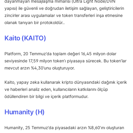
dayanmayan mesajlaşma mimarisi (Ultra Light Node/DVN
yapısı) ile güvenli ve doğrudan iletişim sağlayan, geliştiricilerin
zincirler arası uygulamalar ve token transferleri inşa etmesine
olanak tanıyan bir protokoldür..
Kaito (KAITO)
Platform, 20 Temmuz’da toplam değeri 16,45 milyon dolar
seviyesinde 17,59 milyon token’ı piyasaya sürecek. Bu token’lar
mevcut arzın %4,30’unu oluşturuyor.
Kaito, yapay zeka kullanarak kripto dünyasındaki dağınık içerik
ve haberleri analiz eden, kullanıcıların katkılarını ölçüp
ödüllendiren bir bilgi ve içerik platformudur.
Humanity (H)
Humanity, 25 Temmuz’da piyasadaki arzın %8,60’ını oluşturan