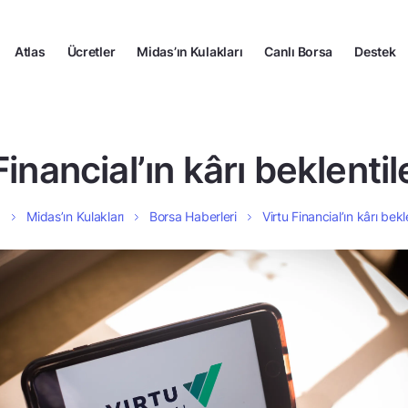
Atlas
Ücretler
Midas’ın Kulakları
Canlı Borsa
Destek
Financial’ın kârı beklentile
a
Midas’ın Kulakları
Borsa Haberleri
Virtu Financial’ın kârı bekle