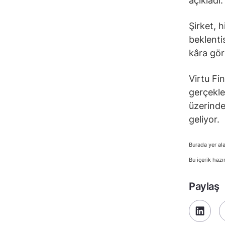
açıkladı.
Şirket, h
beklenti
kâra gör
Virtu Fin
gerçekle
üzerinde
geliyor.
Burada yer ala
Bu içerik hazı
Paylaş