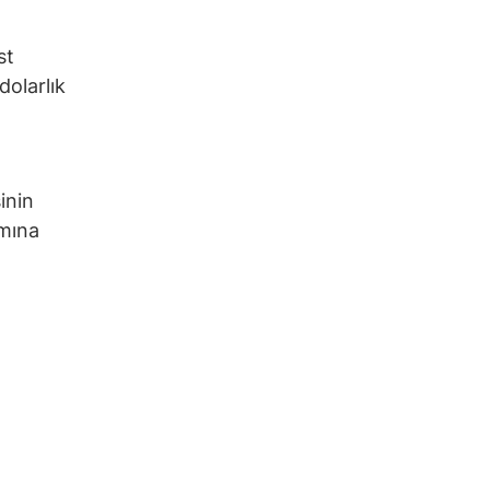
st
dolarlık
inin
amına