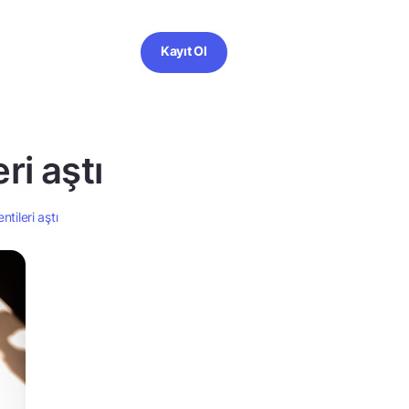
Kayıt Ol
ri aştı
ntileri aştı