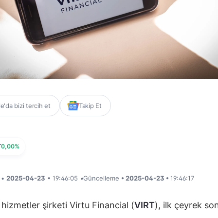
'da bizi tercih et
Takip Et
T
0,00%
i •
2025-04-23
• 19:46:05
•
Güncelleme
• 2025-04-23 •
19:46:17
hizmetler şirketi Virtu Financial (
VIRT
), ilk çeyrek so