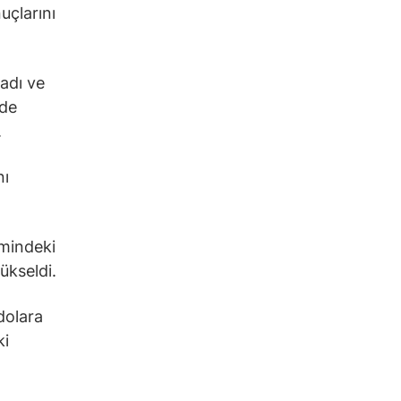
uçlarını
ladı ve
 de
.
nı
emindeki
ükseldi.
dolara
ki