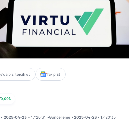
'da bizi tercih et
Takip Et
T
0,00%
i •
2025-04-23
• 17:20:31
•
Güncelleme
• 2025-04-23 •
17:20:35