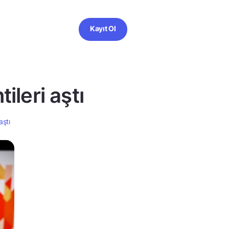
Kayıt Ol
ileri aştı
aştı