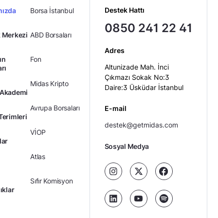
Destek Hattı
mızda
Borsa İstanbul
0850 241 22 41
 Merkezi
ABD Borsaları
Adres
ın
Fon
Altunizade Mah. İnci
arı
Çıkmazı Sokak No:3
Midas Kripto
Daire:3 Üsküdar İstanbul
 Akademi
Avrupa Borsaları
E-mail
Terimleri
destek@getmidas.com
VİOP
lar
Sosyal Medya
Atlas
Sıfır Komisyon
ıklar
Kredili Yatırım