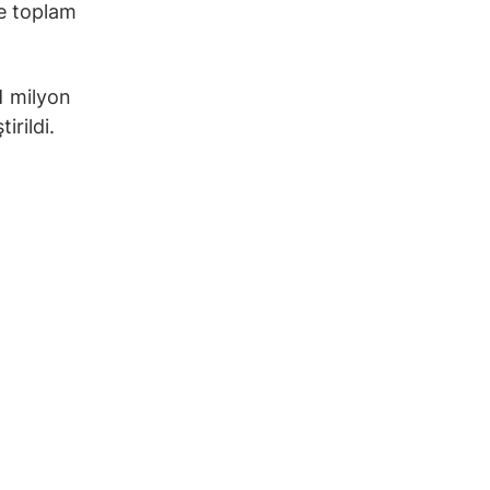
ve toplam
1 milyon
irildi.