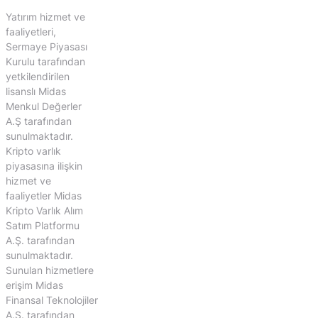
Yatırım hizmet ve
faaliyetleri,
Sermaye Piyasası
Kurulu tarafından
yetkilendirilen
lisanslı Midas
Menkul Değerler
A.Ş tarafından
sunulmaktadır.
Kripto varlık
piyasasına ilişkin
hizmet ve
faaliyetler Midas
Kripto Varlık Alım
Satım Platformu
A.Ş. tarafından
sunulmaktadır.
Sunulan hizmetlere
erişim Midas
Finansal Teknolojiler
A.Ş. tarafından