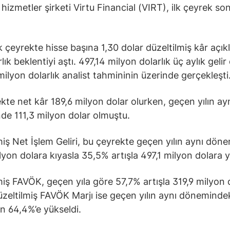
hizmetler şirketi Virtu Financial (VIRT), ilk çeyrek son
lk çeyrekte hisse başına 1,30 dolar düzeltilmiş kâr açık
rlık beklentiyi aştı. 497,14 milyon dolarlık üç aylık gelir
ilyon dolarlık analist tahmininin üzerinde gerçekleşti
kte net kâr 189,6 milyon dolar olurken, geçen yılın ay
e 111,3 milyon dolar olmuştu.
miş Net İşlem Geliri, bu çeyrekte geçen yılın aynı dön
lyon dolara kıyasla 35,5% artışla 497,1 milyon dolara y
miş FAVÖK, geçen yıla göre 57,7% artışla 319,9 milyon 
Düzeltilmiş FAVÖK Marjı ise geçen yılın aynı döneminde
n 64,4%’e yükseldi.