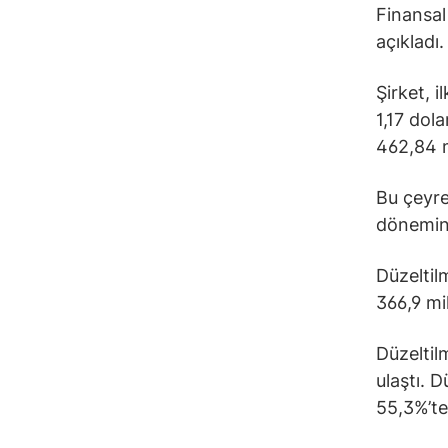
Finansal 
açıkladı.
Şirket, i
1,17 dola
462,84 m
Bu çeyre
dönemind
Düzeltil
366,9 mi
Düzeltil
ulaştı. 
55,3%’te