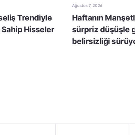
Ağustos 7, 2026
seliş Trendiyle
Haftanın Manşetle
 Sahip Hisseler
sürpriz düşüşle 
belirsizliği sürüy