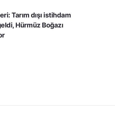
ri: Tarım dışı istihdam
geldi, Hürmüz Boğazı
or