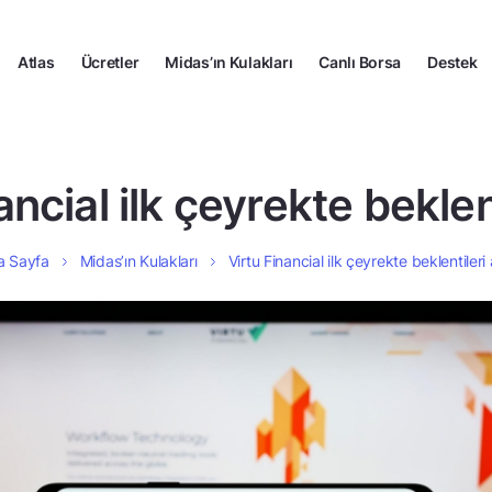
Atlas
Ücretler
Midas’ın Kulakları
Canlı Borsa
Destek
ancial ilk çeyrekte beklent
a Sayfa
Midas’ın Kulakları
Virtu Financial ilk çeyrekte beklentileri 