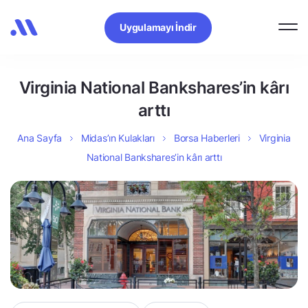
Uygulamayı İndir
Virginia National Bankshares’in kârı
arttı
Ana Sayfa
Midas’ın Kulakları
Borsa Haberleri
Virginia
National Bankshares’in kârı arttı