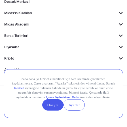
Destek Merkezi
Midas'ın Kulakları
Midas Akademi
Borsa Terimleri
Piyasalar
Kripto
Ayrıcalıklar
Kişisel Verilerin
Gizlilik
Yasal
Çerez
Korunması
Politikası
Duyurular
Ayarları
© 2026 Midas Finansal Teknolojiler A.Ş. Tüm hakları saklıdır.