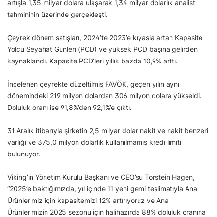
artışla 1,35 milyar dolara ulaşarak 1,34 milyar dolarlık analist
tahmininin üzerinde gerçekleşti.
Çeyrek dönem satışları, 2024’te 2023’e kıyasla artan Kapasite
Yolcu Seyahat Günleri (PCD) ve yüksek PCD başına gelirden
kaynaklandı. Kapasite PCD’leri yıllık bazda 10,9% arttı.
İncelenen çeyrekte düzeltilmiş FAVÖK, geçen yılın aynı
dönemindeki 219 milyon dolardan 306 milyon dolara yükseldi.
Doluluk oranı ise 91,8%’den 92,1%’e çıktı.
31 Aralık itibarıyla şirketin 2,5 milyar dolar nakit ve nakit benzeri
varlığı ve 375,0 milyon dolarlık kullanılmamış kredi limiti
bulunuyor.
Viking’in Yönetim Kurulu Başkanı ve CEO’su Torstein Hagen,
“2025’e baktığımızda, yıl içinde 11 yeni gemi teslimatıyla Ana
Ürünlerimiz için kapasitemizi 12% artırıyoruz ve Ana
Ürünlerimizin 2025 sezonu için halihazırda 88% doluluk oranına