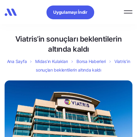
Uygulamayı İndir
Viatris’in sonuçları beklentilerin
altında kaldı
Ana Sayfa
Midas’ın Kulakları
Borsa Haberleri
Viatris’in
sonuçları beklentilerin altında kaldı