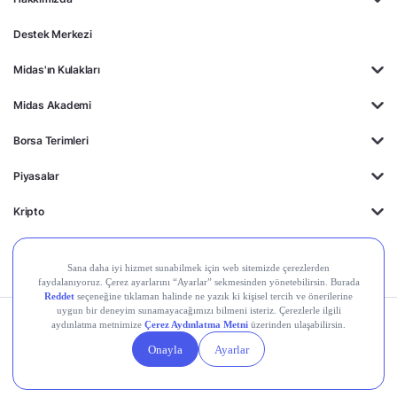
Destek Merkezi
Midas'ın Kulakları
Midas Akademi
Borsa Terimleri
Piyasalar
Kripto
Ayrıcalıklar
Kişisel Verilerin
Gizlilik
Yasal
Çerez
Korunması
Politikası
Duyurular
Ayarları
© 2026 Midas Finansal Teknolojiler A.Ş. Tüm hakları saklıdır.