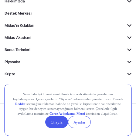
Hakkımızda
Destek Merkezi
Midas'ın Kulakları
Midas Akademi
Borsa Terimleri
Piyasalar
Kripto
Ayrıcalıklar
Kişisel Verilerin
Gizlilik
Yasal
Çerez
Korunması
Politikası
Duyurular
Ayarları
© 2026 Midas Finansal Teknolojiler A.Ş. Tüm hakları saklıdır.