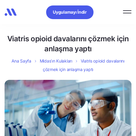
Uygulamayı İndir
Viatris opioid davalarını çözmek için
anlaşma yaptı
Ana Sayfa
Midas’ın Kulakları
Viatris opioid davalarını
çözmek için anlaşma yaptı