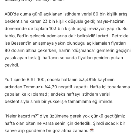
ABD’de cuma günü açıklanan istihdam verisi 80 bin kişilik artış
beklentisine karşın 23 bin kişilik düşüşle geldi; mayıs-haziran
döneminde de toplam 103 bin kişilik aşağı revizyon yapıldı. Bu
tablo, Fed’in gelecek adımlarına dair belirsizliği artırdı. Petrolde
ise Bessent’in anlaşmaya yakın olunduğu açıklamaları fiyatları
80 doların altına çekerken, İran’ın “düşmanca” gemilerin geçişini
yasaklayan taslağı haftanın sonunda fiyatları yeniden yukarı
çevirdi.
Yurt içinde BIST 100, önceki haftanın %3,48’lik kaybının
ardından Temmuz’u %4,70 negatif kapattı. Hafta içi toparlanma
çabaları kalıcı olamadı; endeks haftayı istihdam verisi
beklentisiyle sınırlı bir yükselişle tamamlama eğiliminde.
“Neler kaçırdım?” diye üzülmene gerek yok çünkü geçtiğimiz
hafta olan biten ne varsa senin için derledik. Şimdi sıcacık bir
kahve alıp gündeme bir göz atma zamanı.