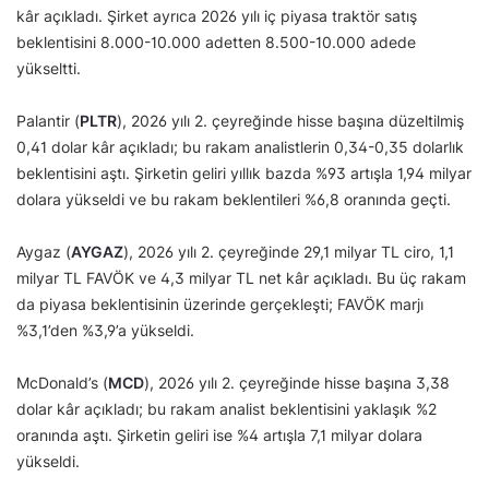
kâr açıkladı. Şirket ayrıca 2026 yılı iç piyasa traktör satış
beklentisini 8.000-10.000 adetten 8.500-10.000 adede
yükseltti.
Palantir (
PLTR
), 2026 yılı 2. çeyreğinde hisse başına düzeltilmiş
0,41 dolar kâr açıkladı; bu rakam analistlerin 0,34-0,35 dolarlık
beklentisini aştı. Şirketin geliri yıllık bazda %93 artışla 1,94 milyar
dolara yükseldi ve bu rakam beklentileri %6,8 oranında geçti.
Aygaz (
AYGAZ
), 2026 yılı 2. çeyreğinde 29,1 milyar TL ciro, 1,1
milyar TL FAVÖK ve 4,3 milyar TL net kâr açıkladı. Bu üç rakam
da piyasa beklentisinin üzerinde gerçekleşti; FAVÖK marjı
%3,1’den %3,9’a yükseldi.
McDonald’s (
MCD
), 2026 yılı 2. çeyreğinde hisse başına 3,38
dolar kâr açıkladı; bu rakam analist beklentisini yaklaşık %2
oranında aştı. Şirketin geliri ise %4 artışla 7,1 milyar dolara
yükseldi.