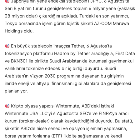
Japonya’nın yene endeksli stablecoin’i JPYC, 6 Ağustos’ta
Seri B yatırım turunu genişleterek toplam 6 milyar yene (yaklaşık
38 milyon dolar) çıkardığını açıkladı. Turdaki en son yatırımcı,
Tokyo borsasında işlem gören lojistik şirketi AZ-COM Maruwa
Holdings oldu.
En büyük stablecoin ihraççısı Tether, 6 Ağustos’ta
tokenizasyon platformu Hadron by Tether aracılığıyla, First Data
ve BKN301 ile birlikte Suudi Arabistan’da kurumsal gayrimenkul
varlıklarını tokenize edecek bir iş birliği duyurdu. Suudi
Arabistan’ın Vizyon 2030 programına dayanan bu girişimin
ileride enerji ve altyapı finansmanı gibi alanlara da genişlemesi
planlanıyor.
Kripto piyasa yapıcısı Wintermute, ABD’deki iştiraki
Wintermute USA LLC’yi 6 Ağustos’ta SEC’e ve FINRA’ya aracı
kurum (broker-dealer) olarak kaydettirdiğini duyurdu. Bu statü,
şirketin ABD’de hisse senedi ve opsiyon işlemleri yapmasına,
borsa yatırım fonlarına (ETF) likidite sağlamasına ve kendi