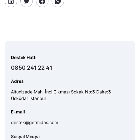
Destek Hattı
0850 241 22 41
Adres
Altunizade Mah. İnci Çıkmazı Sokak No:3 Daire:3
Üsküdar İstanbul
E-mail
destek@getmidas.com
Sosyal Medya