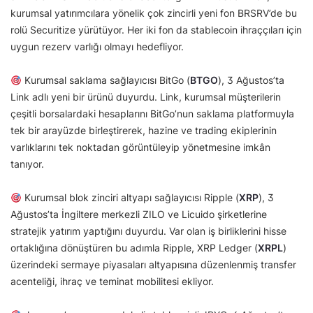
kurumsal yatırımcılara yönelik çok zincirli yeni fon BRSRV’de bu
rolü Securitize yürütüyor. Her iki fon da stablecoin ihraççıları için
uygun rezerv varlığı olmayı hedefliyor.
Kurumsal saklama sağlayıcısı BitGo (
BTGO
), 3 Ağustos’ta
Link adlı yeni bir ürünü duyurdu. Link, kurumsal müşterilerin
çeşitli borsalardaki hesaplarını BitGo’nun saklama platformuyla
tek bir arayüzde birleştirerek, hazine ve trading ekiplerinin
varlıklarını tek noktadan görüntüleyip yönetmesine imkân
tanıyor.
Kurumsal blok zinciri altyapı sağlayıcısı Ripple (
XRP
), 3
Ağustos’ta İngiltere merkezli ZILO ve Licuido şirketlerine
stratejik yatırım yaptığını duyurdu. Var olan iş birliklerini hisse
ortaklığına dönüştüren bu adımla Ripple, XRP Ledger (
XRPL
)
üzerindeki sermaye piyasaları altyapısına düzenlenmiş transfer
acenteliği, ihraç ve teminat mobilitesi ekliyor.