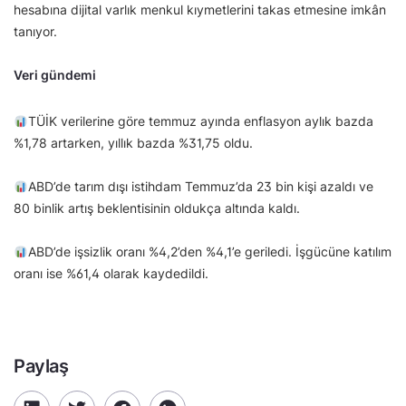
hesabına dijital varlık menkul kıymetlerini takas etmesine imkân
tanıyor.
Veri gündemi
TÜİK verilerine göre temmuz ayında enflasyon aylık bazda
%1,78 artarken, yıllık bazda %31,75 oldu.
ABD’de tarım dışı istihdam Temmuz’da 23 bin kişi azaldı ve
80 binlik artış beklentisinin oldukça altında kaldı.
ABD’de işsizlik oranı %4,2’den %4,1’e geriledi. İşgücüne katılım
oranı ise %61,4 olarak kaydedildi.
Paylaş