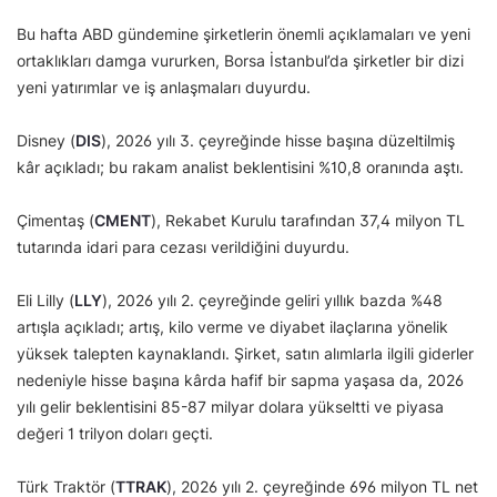
Bu hafta ABD gündemine şirketlerin önemli açıklamaları ve yeni
ortaklıkları damga vururken, Borsa İstanbul’da şirketler bir dizi
yeni yatırımlar ve iş anlaşmaları duyurdu.
Disney (
DIS
), 2026 yılı 3. çeyreğinde hisse başına düzeltilmiş
kâr açıkladı; bu rakam analist beklentisini %10,8 oranında aştı.
Çimentaş (
CMENT
), Rekabet Kurulu tarafından 37,4 milyon TL
tutarında idari para cezası verildiğini duyurdu.
Eli Lilly (
LLY
), 2026 yılı 2. çeyreğinde geliri yıllık bazda %48
artışla açıkladı; artış, kilo verme ve diyabet ilaçlarına yönelik
yüksek talepten kaynaklandı. Şirket, satın alımlarla ilgili giderler
nedeniyle hisse başına kârda hafif bir sapma yaşasa da, 2026
yılı gelir beklentisini 85-87 milyar dolara yükseltti ve piyasa
değeri 1 trilyon doları geçti.
Türk Traktör (
TTRAK
), 2026 yılı 2. çeyreğinde 696 milyon TL net