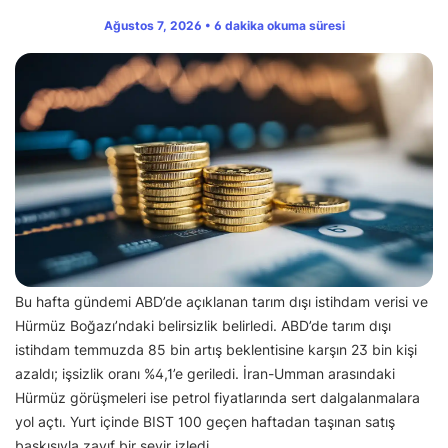
Ağustos 7, 2026 • 6 dakika okuma süresi
Bu hafta gündemi ABD’de açıklanan tarım dışı istihdam verisi ve
Hürmüz Boğazı’ndaki belirsizlik belirledi. ABD’de tarım dışı
istihdam temmuzda 85 bin artış beklentisine karşın 23 bin kişi
azaldı; işsizlik oranı %4,1’e geriledi. İran-Umman arasındaki
Hürmüz görüşmeleri ise petrol fiyatlarında sert dalgalanmalara
yol açtı. Yurt içinde BIST 100 geçen haftadan taşınan satış
baskısıyla zayıf bir seyir izledi.