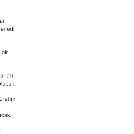
ar
senedi
 bir
arları
olacak.
 üretim
acak.
ı