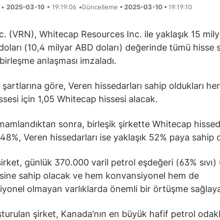
i •
2025-03-10
• 19:19:06
•
Güncelleme
• 2025-03-10 •
19:19:10
c. (VRN), Whitecap Resources Inc. ile yaklaşık 15 mily
oları (10,4 milyar ABD doları) değerinde tümü hisse 
r birleşme anlaşması imzaladı.
şartlarına göre, Veren hissedarları sahip oldukları her
ssesi için 1,05 Whitecap hissesi alacak.
mamlandıktan sonra, birleşik şirkette Whitecap hissed
 48%, Veren hissedarları ise yaklaşık 52% paya sahip 
 şirket, günlük 370.000 varil petrol eşdeğeri (63% sıvı)
sine sahip olacak ve hem konvansiyonel hem de
yonel olmayan varlıklarda önemli bir örtüşme sağlay
şturulan şirket, Kanada’nın en büyük hafif petrol odakl