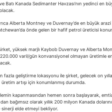
i ve Batı Kanada Sedimanter Havzası’nın yedinci en b
 olacak.
yrıca Alberta Montney ve Duvernay’de en büyük arazi 
tchewan’da önde gelen bir hafif petrol üreticisi kon
 şirket, yüksek marjlı Kaybob Duvernay ve Alberta Mo
 220.000 varil/gün konvansiyonel olmayan üretimle e
lacak.
 fazla geliştirme lokasyonu ile şirket, gelecek on yılla
üretim artışı için konumlanmış durumda.
işlemin kapanmasından hemen sonra başlayarak, emti
ından bağımsız olarak yıllık 200 milyon Kanada doların
 sinerji elde etmeyi bekliyor.