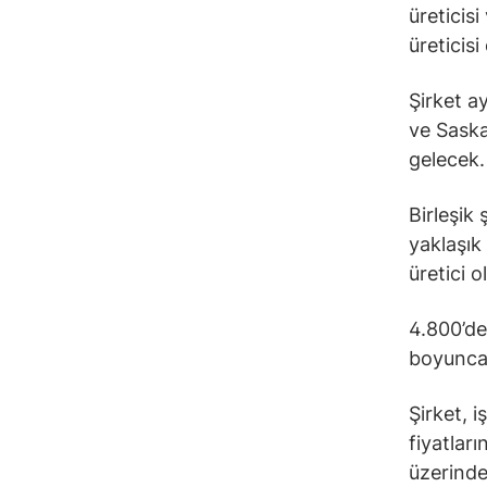
üreticis
üreticisi
Şirket a
ve Saska
gelecek.
Birleşik
yaklaşık
üretici o
4.800’den
boyunca 
Şirket, 
fiyatlar
üzerinde