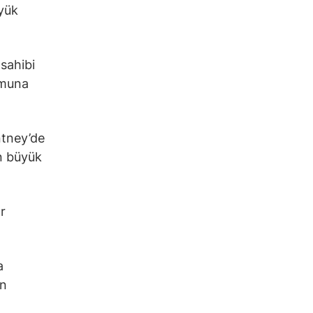
üyük
sahibi
umuna
ntney’de
n büyük
r
a
ın