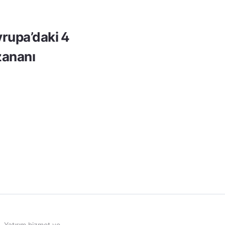
rupa’daki 4
ananı
Yatırım hizmet ve