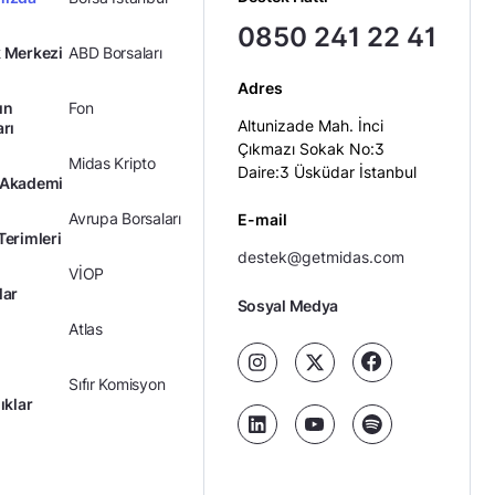
0850 241 22 41
 Merkezi
ABD Borsaları
Adres
ın
Fon
Altunizade Mah. İnci
arı
Çıkmazı Sokak No:3
Midas Kripto
Daire:3 Üsküdar İstanbul
 Akademi
Avrupa Borsaları
E-mail
Terimleri
destek@getmidas.com
VİOP
lar
Sosyal Medya
Atlas
Sıfır Komisyon
ıklar
Kredili Yatırım
Ücretler