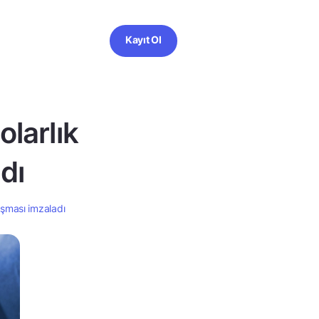
Kayıt Ol
larlık
dı
aşması imzaladı