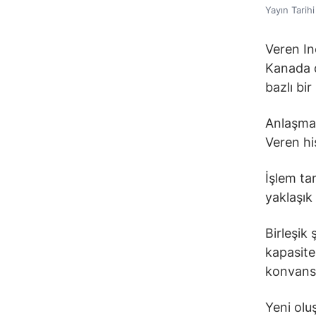
Yayın Tarih
Veren In
Kanada d
bazlı bi
Anlaşma 
Veren hi
İşlem ta
yaklaşık
Birleşik
kapasite
konvansi
Yeni olu