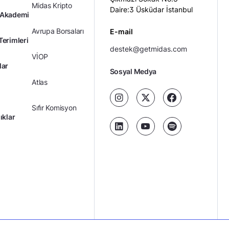
Midas Kripto
Daire:3 Üsküdar İstanbul
 Akademi
Avrupa Borsaları
E-mail
Terimleri
destek@getmidas.com
VİOP
lar
Sosyal Medya
Atlas
Sıfır Komisyon
ıklar
Kredili Yatırım
Ücretler
Kariyer