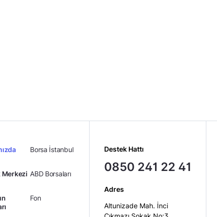
Destek Hattı
mızda
Borsa İstanbul
0850 241 22 41
 Merkezi
ABD Borsaları
Adres
ın
Fon
Altunizade Mah. İnci
arı
Çıkmazı Sokak No:3