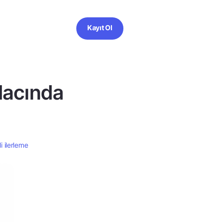
Kayıt Ol
lacında
 ilerleme