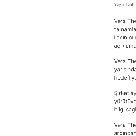
Yayın Tarih
Vera The
tamamladı
ilacın ol
açıklamay
Vera The
yarısınd
hedefliy
Şirket ay
yürütüyo
bilgi sa
Vera The
ardından