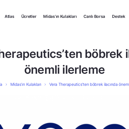
Atlas
Ücretler
Midas’ın Kulakları
Canlı Borsa
Destek
herapeutics’ten böbrek i
önemli ilerleme
fa
Midas’ın Kulakları
Vera Therapeutics’ten böbrek ilacında önemli