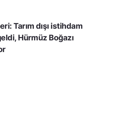
ri: Tarım dışı istihdam
geldi, Hürmüz Boğazı
or