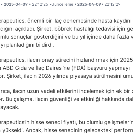
i •
2025-04-09
• 22:12:25
•
Güncelleme
• 2025-04-09 •
22:12:29
rapeutics, önemli bir ilaç denemesinde hasta kaydını
ğını açıkladı. Şirket, böbrek hastalığı tedavisi için gel
umlu sonuçlar gösterdiğini ve bu yıl içinde daha fazla v
ı planladığını bildirdi.
rapeutics, ilacın onay sürecini hızlandırmak için 2025’
a ABD Gıda ve İlaç Dairesi’ne (FDA) başvuru yapmayı
or. Şirket, ilacın 2026 yılında piyasaya sürülmesini um
rıca, ilacın uzun vadeli etkilerini incelemek için ek bir
r. Bu çalışma, ilacın güvenliği ve etkinliği hakkında da
ğlayacak.
rapeutics’in hisse senedi fiyatı, bu olumlu gelişmeleri
 yükseldi. Ancak, hisse senedinin gelecekteki perfor