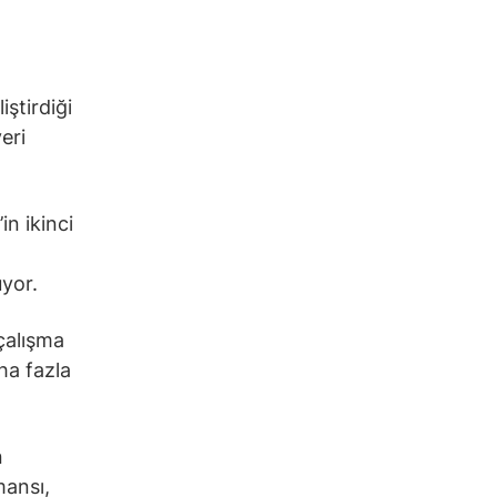
iştirdiği
eri
in ikinci
uyor.
 çalışma
ha fazla
n
mansı,