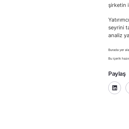
şirketin 
Yatırımcı
seyrini t
analiz ya
Burada yer ala
Bu içerik hazı
Paylaş