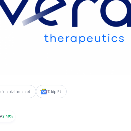
'da bizi tercih et
Takip Et
A
2,49%