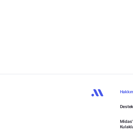
Hakkı
Destek
Midas'
Kulakl