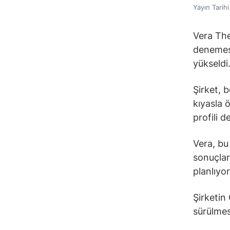
Yayın Tarih
Vera Ther
denemesi
yükseldi
Şirket, b
kıyasla 
profili 
Vera, bu
sonuçlar
planlıyor
Şirketin
sürülmesi