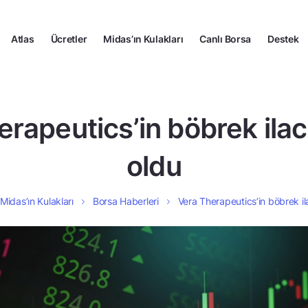
Atlas
Ücretler
Midas’ın Kulakları
Canlı Borsa
Destek
rapeutics’in böbrek ilacı
oldu
Midas’ın Kulakları
Borsa Haberleri
Vera Therapeutics’in böbrek ila