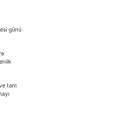
esi günü
ya
enlik
 ve tam
mayı