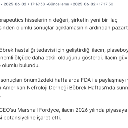
i •
2025-06-02
• 17:16:38
•
Güncelleme
• 2025-06-02 •
17:17:50
apeutics hisselerinin değeri, şirketin yeni bir ilaç
nden olumlu sonuçlar açıklamasının ardından pazart
.
öbrek hastalığı tedavisi için geliştirdiği ilacın, plasebo
önemli ölçüde daha etkili olduğunu gösterdi. İlacın güv
de olumlu bulundu.
 sonuçları önümüzdeki haftalarda FDA ile paylaşmayı
ı Amerikan Nefroloji Derneği Böbrek Haftası’nda sun
.
 CEO’su Marshall Fordyce, ilacın 2026 yılında piyasaya
 potansiyeline işaret etti.