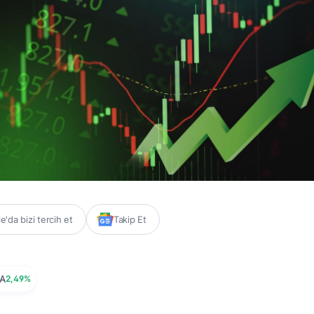
'da bizi tercih et
Takip Et
A
2,49%