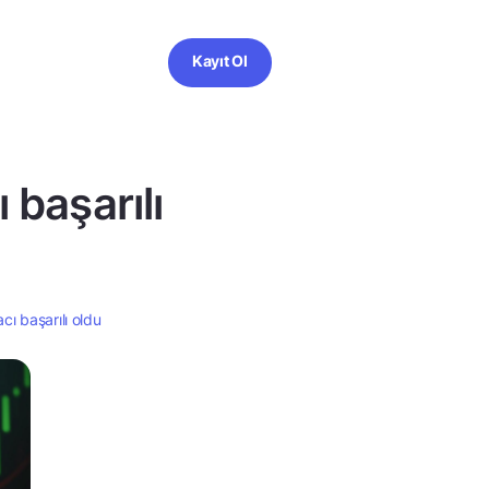
Kayıt Ol
 başarılı
cı başarılı oldu