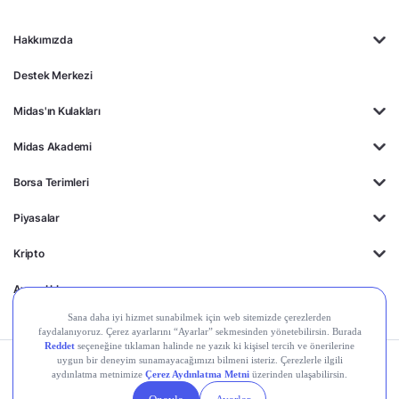
Hakkımızda
Destek Merkezi
Midas'ın Kulakları
Midas Akademi
Borsa Terimleri
Piyasalar
Kripto
Ayrıcalıklar
Kişisel Verilerin
Gizlilik
Yasal
Çerez
Korunması
Politikası
Duyurular
Ayarları