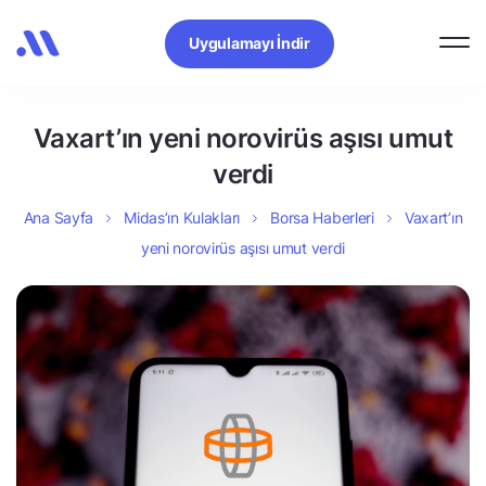
Uygulamayı İndir
Vaxart’ın yeni norovirüs aşısı umut
verdi
Ana Sayfa
Midas’ın Kulakları
Borsa Haberleri
Vaxart’ın
yeni norovirüs aşısı umut verdi