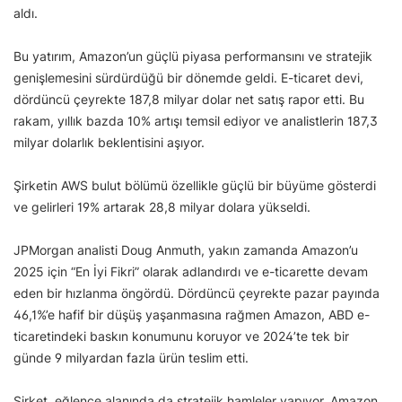
aldı.
Bu yatırım, Amazon’un güçlü piyasa performansını ve stratejik
genişlemesini sürdürdüğü bir dönemde geldi. E-ticaret devi,
dördüncü çeyrekte 187,8 milyar dolar net satış rapor etti. Bu
rakam, yıllık bazda 10% artışı temsil ediyor ve analistlerin 187,3
milyar dolarlık beklentisini aşıyor.
Şirketin AWS bulut bölümü özellikle güçlü bir büyüme gösterdi
ve gelirleri 19% artarak 28,8 milyar dolara yükseldi.
JPMorgan analisti Doug Anmuth, yakın zamanda Amazon’u
2025 için “En İyi Fikri” olarak adlandırdı ve e-ticarette devam
eden bir hızlanma öngördü. Dördüncü çeyrekte pazar payında
46,1%’e hafif bir düşüş yaşanmasına rağmen Amazon, ABD e-
ticaretindeki baskın konumunu koruyor ve 2024’te tek bir
günde 9 milyardan fazla ürün teslim etti.
Şirket, eğlence alanında da stratejik hamleler yapıyor. Amazon