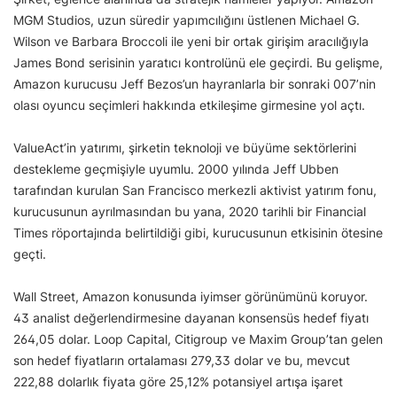
MGM Studios, uzun süredir yapımcılığını üstlenen Michael G.
Wilson ve Barbara Broccoli ile yeni bir ortak girişim aracılığıyla
James Bond serisinin yaratıcı kontrolünü ele geçirdi. Bu gelişme,
Amazon kurucusu Jeff Bezos’un hayranlarla bir sonraki 007’nin
olası oyuncu seçimleri hakkında etkileşime girmesine yol açtı.
ValueAct’in yatırımı, şirketin teknoloji ve büyüme sektörlerini
destekleme geçmişiyle uyumlu. 2000 yılında Jeff Ubben
tarafından kurulan San Francisco merkezli aktivist yatırım fonu,
kurucusunun ayrılmasından bu yana, 2020 tarihli bir Financial
Times röportajında belirtildiği gibi, kurucusunun etkisinin ötesine
geçti.
Wall Street, Amazon konusunda iyimser görünümünü koruyor.
43 analist değerlendirmesine dayanan konsensüs hedef fiyatı
264,05 dolar. Loop Capital, Citigroup ve Maxim Group’tan gelen
son hedef fiyatların ortalaması 279,33 dolar ve bu, mevcut
222,88 dolarlık fiyata göre 25,12% potansiyel artışa işaret