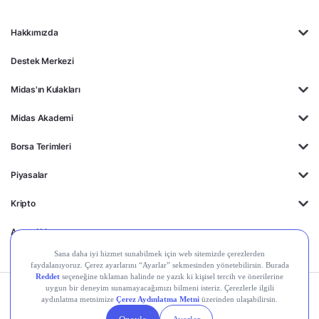
Hakkımızda
Destek Merkezi
Midas'ın Kulakları
Midas Akademi
Borsa Terimleri
Piyasalar
Kripto
Ayrıcalıklar
Kişisel Verilerin
Gizlilik
Yasal
Çerez
Korunması
Politikası
Duyurular
Ayarları