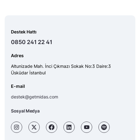
Destek Hattı
0850 241 22 41
Adres
Altunizade Mah. İnci Çıkmazı Sokak No:3 Daire:3
Üsküdar İstanbul
E-mail
destek@getmidas.com
Sosyal Medya