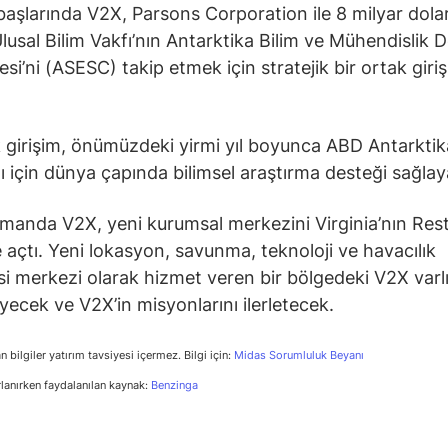
başlarında V2X, Parsons Corporation ile 8 milyar dola
Ulusal Bilim Vakfı’nın Antarktika Bilim ve Mühendislik 
si’ni (ASESC) takip etmek için stratejik bir ortak giri
 girişim, önümüzdeki yirmi yıl boyunca ABD Antarktik
 için dünya çapında bilimsel araştırma desteği sağla
manda V2X, yeni kurumsal merkezini Virginia’nın Res
 açtı. Yeni lokasyon, savunma, teknoloji ve havacılık
si merkezi olarak hizmet veren bir bölgedeki V2X varlı
yecek ve V2X’in misyonlarını ilerletecek.
n bilgiler yatırım tavsiyesi içermez. Bilgi için:
Midas Sorumluluk Beyanı
rlanırken faydalanılan kaynak:
Benzinga