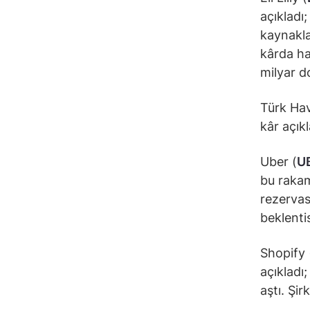
açıkladı;
kaynaklan
kârda ha
milyar do
Türk Hav
kâr açıkl
Uber (
U
bu rakam 
rezervas
beklentis
Shopify 
açıkladı
aştı. Şir