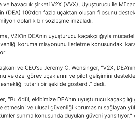
ve havacılık şirketi V2X (VVX), Uyuşturucu ile Müca
nin (DEA) 100’den fazla uçaktan oluşan filosunu dest
 milyon dolarlık bir sözleşme imzaladı.
ma, V2X’in DEA’nın uyuşturucu kaçakçılığıyla mücadel
üvenliği koruma misyonunu ilerletme konusundaki kararl
or.
aşkanı ve CEO’su Jeremy C. Wensinger, “V2X, DEA’nı
u ve özel görev uçaklarını ve pilot gelişimini destekl
snekliği tutarlı bir şekilde gösterdi.” dedi.
r, “Bu ödül, ekibimize DEA’nın uyuşturucu kaçakçılığı
 etmesini ve ulusal güvenliği korumasını sağlayan y
özümler sunma konusunda duyulan güveni yansıtıyor.” 