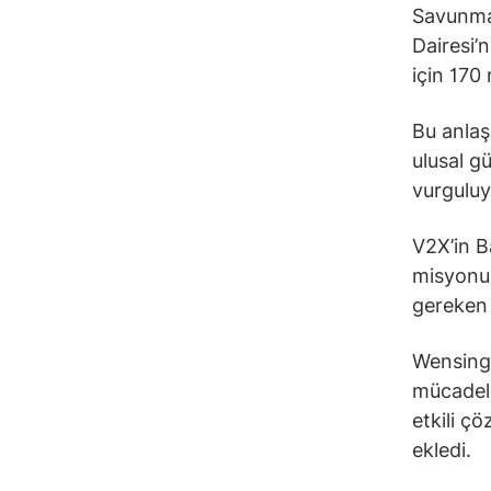
Savunma 
Dairesi’
için 170
Bu anlaş
ulusal g
vurguluy
V2X’in B
misyonun
gereken e
Wensinge
mücadele
etkili ç
ekledi.