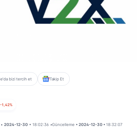
'da bizi tercih et
Takip Et
-1,42%
i •
2024-12-30
• 18:02:36
•
Güncelleme
• 2024-12-30 •
18:32:07