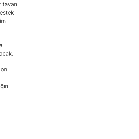
r tavan
Destek
şim
a
yacak.
ton
ğını