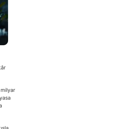
kâr
 milyar
iyasa
a
ışla