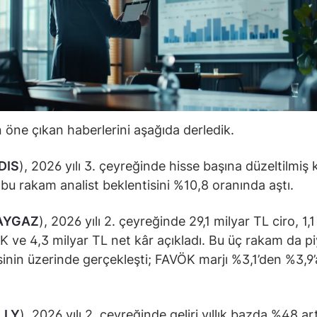
öne çıkan haberlerini aşağıda derledik.
DIS
), 2026 yılı 3. çeyreğinde hisse başına düzeltilmiş 
; bu rakam analist beklentisini %10,8 oranında aştı.
AYGAZ
), 2026 yılı 2. çeyreğinde 29,1 milyar TL ciro, 1,1
 ve 4,3 milyar TL net kâr açıkladı. Bu üç rakam da p
sinin üzerinde gerçekleşti; FAVÖK marjı %3,1’den %3,9’
.
LLY
), 2026 yılı 2. çeyreğinde geliri yıllık bazda %48 art