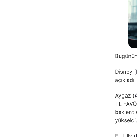
Bugünün 
Disney (
açıkladı
Aygaz (
TL FAVÖK
beklenti
yükseldi
Eli Lilly (