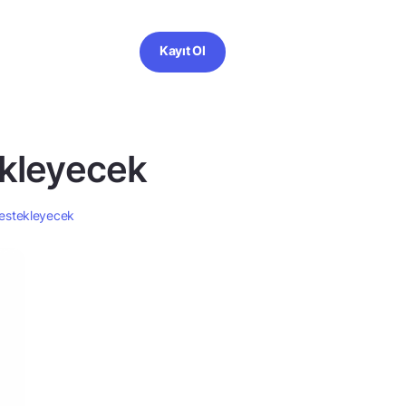
Kayıt Ol
ekleyecek
destekleyecek