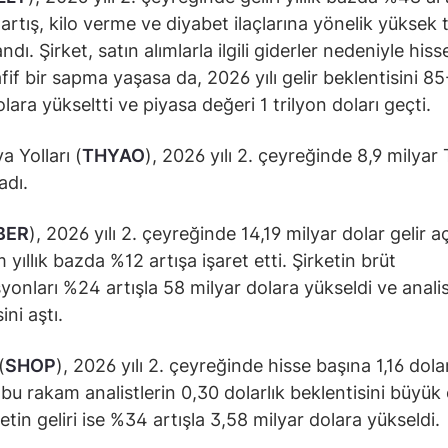
 artış, kilo verme ve diyabet ilaçlarına yönelik yüksek 
dı. Şirket, satın alımlarla ilgili giderler nedeniyle his
fif bir sapma yaşasa da, 2026 yılı gelir beklentisini 8
lara yükseltti ve piyasa değeri 1 trilyon doları geçti.
a Yolları (
THYAO
), 2026 yılı 2. çeyreğinde 8,9 milyar
adı.
BER
), 2026 yılı 2. çeyreğinde 14,19 milyar dolar gelir aç
yıllık bazda %12 artışa işaret etti. Şirketin brüt
yonları %24 artışla 58 milyar dolara yükseldi ve anali
ini aştı.
(
SHOP
), 2026 yılı 2. çeyreğinde hisse başına 1,16 dola
; bu rakam analistlerin 0,30 dolarlık beklentisini büyük
ketin geliri ise %34 artışla 3,58 milyar dolara yükseldi.