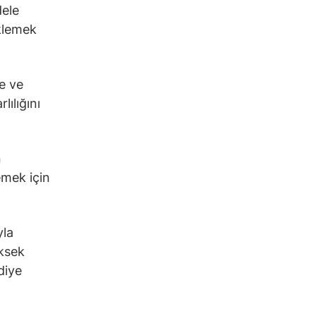
dele
eklemek
e ve
ılığını
n
emek için
yla
üksek
diye