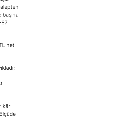
talepten
se başına
5-87
 TL net
ıkladı;
st
r kâr
 ölçüde