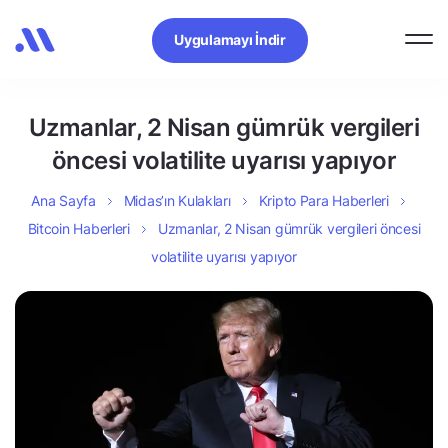
Uygulamayı İndir
Uzmanlar, 2 Nisan gümrük vergileri
öncesi volatilite uyarısı yapıyor
Ana Sayfa
Midas’ın Kulakları
Kripto Para Haberleri
Bitcoin Haberleri
Uzmanlar, 2 Nisan gümrük vergileri öncesi
volatilite uyarısı yapıyor