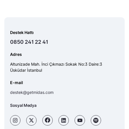
Destek Hattı
0850 241 22 41
Adres
Altunizade Mah. İnci Çıkmazı Sokak No:3 Daire:3
Üsküdar İstanbul
E-mail
destek@getmidas.com
Sosyal Medya