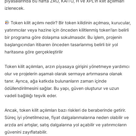
piyasalarında bu hafta ZRO, KAITO, H ve XPL’in kilit açılımları
izlenecek.
Token kilit açılımı nedir? Bir token kilidinin açılması, kurucular,
yatırımcılar veya hazine için önceden kilitlenmiş token’ları belirli
bir programa göre dolaşıma sokulmasıdır. Bu işlem, projenin
başlangıcından itibaren önceden tasarlanmış belirli bir yol
haritasına göre gerçekleştirilir
Token kilit açılımları, arzın piyasaya girişini yönetmeye yardımcı
olur ve projelerin aşamalı olarak sermaye artırmasına olanak
tanır. Ayrıca, ağa katkıda bulunanların zaman içinde
ödüllendirilmesini sağlar. Bu yapı, güven oluşturur ve uzun
vadeli bağlılığı teşvik eder.
Ancak, token kilit açılımları bazı riskleri de beraberinde getirir.
Süreç iyi yönetilmezse, fiyat dalgalanmalarına neden olabilir ve
arzda ani artışlar, satış dalgalarına yol açabilir ve yatırımcıların
güvenini zayıflatabilir.