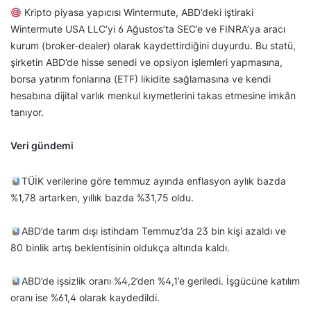
Kripto piyasa yapıcısı Wintermute, ABD’deki iştiraki
Wintermute USA LLC’yi 6 Ağustos’ta SEC’e ve FINRA’ya aracı
kurum (broker-dealer) olarak kaydettirdiğini duyurdu. Bu statü,
şirketin ABD’de hisse senedi ve opsiyon işlemleri yapmasına,
borsa yatırım fonlarına (ETF) likidite sağlamasına ve kendi
hesabına dijital varlık menkul kıymetlerini takas etmesine imkân
tanıyor.
Veri gündemi
TÜİK verilerine göre temmuz ayında enflasyon aylık bazda
%1,78 artarken, yıllık bazda %31,75 oldu.
ABD’de tarım dışı istihdam Temmuz’da 23 bin kişi azaldı ve
80 binlik artış beklentisinin oldukça altında kaldı.
ABD’de işsizlik oranı %4,2’den %4,1’e geriledi. İşgücüne katılım
oranı ise %61,4 olarak kaydedildi.