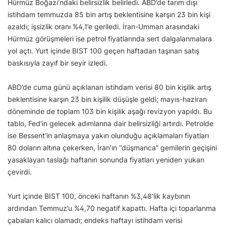
Hürmüz Boğazı’ndaki belirsizlik belirledi. ABD’de tarım dışı
istihdam temmuzda 85 bin artış beklentisine karşın 23 bin kişi
azaldı; işsizlik oranı %4,1’e geriledi. İran-Umman arasındaki
Hürmüz görüşmeleri ise petrol fiyatlarında sert dalgalanmalara
yol açtı. Yurt içinde BIST 100 geçen haftadan taşınan satış
baskısıyla zayıf bir seyir izledi.
ABD’de cuma günü açıklanan istihdam verisi 80 bin kişilik artış
beklentisine karşın 23 bin kişilik düşüşle geldi; mayıs-haziran
döneminde de toplam 103 bin kişilik aşağı revizyon yapıldı. Bu
tablo, Fed’in gelecek adımlarına dair belirsizliği artırdı. Petrolde
ise Bessent’in anlaşmaya yakın olunduğu açıklamaları fiyatları
80 doların altına çekerken, İran’ın “düşmanca” gemilerin geçişini
yasaklayan taslağı haftanın sonunda fiyatları yeniden yukarı
çevirdi.
Yurt içinde BIST 100, önceki haftanın %3,48’lik kaybının
ardından Temmuz’u %4,70 negatif kapattı. Hafta içi toparlanma
çabaları kalıcı olamadı; endeks haftayı istihdam verisi