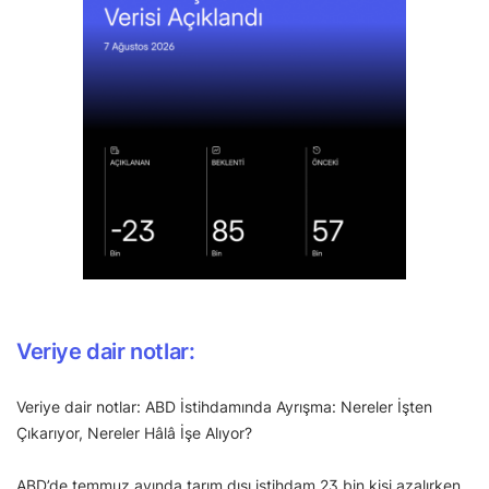
Veriye dair notlar:
Veriye dair notlar: ABD İstihdamında Ayrışma: Nereler İşten
Çıkarıyor, Nereler Hâlâ İşe Alıyor?
ABD’de temmuz ayında tarım dışı istihdam 23 bin kişi azalırken,