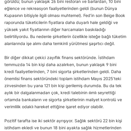
görüldü; bunun yaklaşık 26 bini restoran ve barlardan, 10 bini
eğlence ve rekreasyon faaliyetlerinden geldi (bunun Dünya
Kupasının bitişiyle ilgili olması muhtemel). Fed’in son Beige Book
raporunda tüketicilerin fiyatlara daha duyarlı hale geldiği ve
yüksek yakıt fiyatlarının diğer harcamaları baskıladığı
belirtiliyordu. Bu nedenle şirketlerin özellikle isteğe bağlı tüketim
alanlarında işe alımı daha temkinli yürütmesi şaşırtıcı değil.
Bir diğer dikkat çekici zayıflık finans sektöründe. İstihdam
temmuzda 14 bin kişi daha azalırken, bunun yaklaşık 9 bini
kredi faaliyetlerinden, 7 bini sigorta şirketlerinden geldi. Daha
önemlisi finans sektöründeki toplam istihdam Mayıs 2025’teki
zirvesinden bu yana 121 bin kişi gerilemiş durumda. Bu da tek
aylık bir dalgalanmadan çok, kredi talebinin ılımlı seyrettiği
ortamda bankaların ve sigorta şirketlerinin maliyet kontrolü ve
verimlilik odaklı hareket ettiğine işaret ediyor olabilir.
Pozitif tarafta ise iki sektör ayrışıyor. Sağlık sektörü 22 bin kişi
istihdam ekledi ve bunun 18 bini ayakta sağlık hizmetlerinden