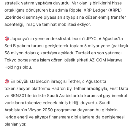
stratejik yatırım yaptığını duyurdu. Var olan iş birliklerini hisse
ortaklığına dönüştüren bu adımla Ripple, XRP Ledger (
XRPL
)
üzerindeki sermaye piyasaları altyapısına düzenlenmiş transfer
acenteliği, ihraç ve teminat mobilitesi ekliyor.
Japonya’nın yene endeksli stablecoin’i JPYC, 6 Ağustos’ta
Seri B yatırım turunu genişleterek toplam 6 milyar yene (yaklaşık
38 milyon dolar) çıkardığını açıkladı. Turdaki en son yatırımcı,
Tokyo borsasında işlem gören lojistik şirketi AZ-COM Maruwa
Holdings oldu.
En büyük stablecoin ihraççısı Tether, 6 Ağustos’ta
tokenizasyon platformu Hadron by Tether aracılığıyla, First Data
ve BKN301 ile birlikte Suudi Arabistan’da kurumsal gayrimenkul
varlıklarını tokenize edecek bir iş birliği duyurdu. Suudi
Arabistan’ın Vizyon 2030 programına dayanan bu girişimin
ileride enerji ve altyapı finansmanı gibi alanlara da genişlemesi
planlanıyor.