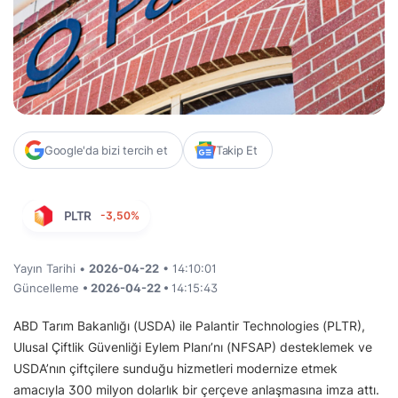
Google'da bizi tercih et
Takip Et
PLTR
-3,50%
Yayın Tarihi •
2026-04-22
• 14:10:01
Güncelleme
• 2026-04-22 •
14:15:43
ABD Tarım Bakanlığı (USDA) ile Palantir Technologies (PLTR),
Ulusal Çiftlik Güvenliği Eylem Planı’nı (NFSAP) desteklemek ve
USDA’nın çiftçilere sunduğu hizmetleri modernize etmek
amacıyla 300 milyon dolarlık bir çerçeve anlaşmasına imza attı.