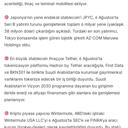
acenteliği, ihraç ve teminat mobilitesi ekliyor.
Japonya’nın yene endeksli stablecoin’i JPYC, 6 Ağustos’ta
Seri B yatırım turunu genişleterek toplam 6 milyar yene (yaklaşık
38 milyon dolar) çıkardığını açıkladı. Turdaki en son yatırımcı,
Tokyo borsasında işlem gören lojistik şirketi AZ-COM Maruwa
Holdings oldu.
En büyük stablecoin ihraççısı Tether, 6 Ağustos’ta
tokenizasyon platformu Hadron by Tether aracılığıyla, First Data
ve BKN301 ile birlikte Suudi Arabistan’da kurumsal gayrimenkul
varlıklarını tokenize edecek bir iş birliği duyurdu. Suudi
Arabistan’ın Vizyon 2030 programına dayanan bu girişimin
ileride enerji ve altyapı finansmanı gibi alanlara da genişlemesi
planlanıyor.
Kripto piyasa yapıcısı Wintermute, ABD’deki iştiraki
Wintermute USA LLC’yi 6 Ağustos’ta SEC’e ve FINRA’ya aracı
kurum (broker-dealer) olarak kaydettirdiğini duyurdu. Bu statü,