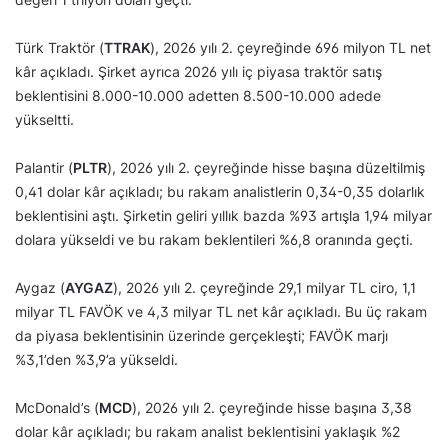
Türk Traktör (
TTRAK
), 2026 yılı 2. çeyreğinde 696 milyon TL net
kâr açıkladı. Şirket ayrıca 2026 yılı iç piyasa traktör satış
beklentisini 8.000-10.000 adetten 8.500-10.000 adede
yükseltti.
Palantir (
PLTR
), 2026 yılı 2. çeyreğinde hisse başına düzeltilmiş
0,41 dolar kâr açıkladı; bu rakam analistlerin 0,34-0,35 dolarlık
beklentisini aştı. Şirketin geliri yıllık bazda %93 artışla 1,94 milyar
dolara yükseldi ve bu rakam beklentileri %6,8 oranında geçti.
Aygaz (
AYGAZ
), 2026 yılı 2. çeyreğinde 29,1 milyar TL ciro, 1,1
milyar TL FAVÖK ve 4,3 milyar TL net kâr açıkladı. Bu üç rakam
da piyasa beklentisinin üzerinde gerçekleşti; FAVÖK marjı
%3,1’den %3,9’a yükseldi.
McDonald’s (
MCD
), 2026 yılı 2. çeyreğinde hisse başına 3,38
dolar kâr açıkladı; bu rakam analist beklentisini yaklaşık %2