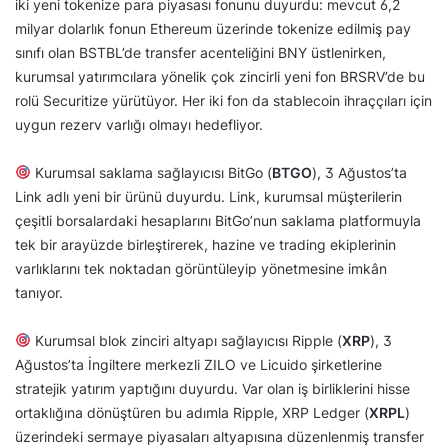
iki yeni tokenize para piyasası fonunu duyurdu: mevcut 6,2
milyar dolarlık fonun Ethereum üzerinde tokenize edilmiş pay
sınıfı olan BSTBL’de transfer acenteliğini BNY üstlenirken,
kurumsal yatırımcılara yönelik çok zincirli yeni fon BRSRV’de bu
rolü Securitize yürütüyor. Her iki fon da stablecoin ihraççıları için
uygun rezerv varlığı olmayı hedefliyor.
Kurumsal saklama sağlayıcısı BitGo (
BTGO
), 3 Ağustos’ta
Link adlı yeni bir ürünü duyurdu. Link, kurumsal müşterilerin
çeşitli borsalardaki hesaplarını BitGo’nun saklama platformuyla
tek bir arayüzde birleştirerek, hazine ve trading ekiplerinin
varlıklarını tek noktadan görüntüleyip yönetmesine imkân
tanıyor.
Kurumsal blok zinciri altyapı sağlayıcısı Ripple (
XRP
), 3
Ağustos’ta İngiltere merkezli ZILO ve Licuido şirketlerine
stratejik yatırım yaptığını duyurdu. Var olan iş birliklerini hisse
ortaklığına dönüştüren bu adımla Ripple, XRP Ledger (
XRPL
)
üzerindeki sermaye piyasaları altyapısına düzenlenmiş transfer