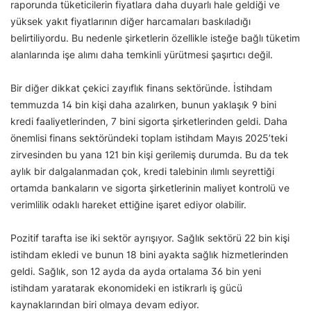
raporunda tüketicilerin fiyatlara daha duyarlı hale geldiği ve
yüksek yakıt fiyatlarının diğer harcamaları baskıladığı
belirtiliyordu. Bu nedenle şirketlerin özellikle isteğe bağlı tüketim
alanlarında işe alımı daha temkinli yürütmesi şaşırtıcı değil.
Bir diğer dikkat çekici zayıflık finans sektöründe. İstihdam
temmuzda 14 bin kişi daha azalırken, bunun yaklaşık 9 bini
kredi faaliyetlerinden, 7 bini sigorta şirketlerinden geldi. Daha
önemlisi finans sektöründeki toplam istihdam Mayıs 2025’teki
zirvesinden bu yana 121 bin kişi gerilemiş durumda. Bu da tek
aylık bir dalgalanmadan çok, kredi talebinin ılımlı seyrettiği
ortamda bankaların ve sigorta şirketlerinin maliyet kontrolü ve
verimlilik odaklı hareket ettiğine işaret ediyor olabilir.
Pozitif tarafta ise iki sektör ayrışıyor. Sağlık sektörü 22 bin kişi
istihdam ekledi ve bunun 18 bini ayakta sağlık hizmetlerinden
geldi. Sağlık, son 12 ayda da ayda ortalama 36 bin yeni
istihdam yaratarak ekonomideki en istikrarlı iş gücü
kaynaklarından biri olmaya devam ediyor.