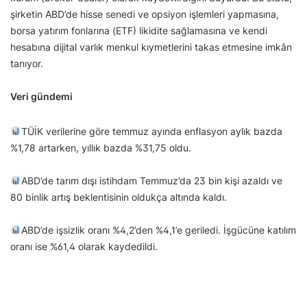
şirketin ABD’de hisse senedi ve opsiyon işlemleri yapmasına,
borsa yatırım fonlarına (ETF) likidite sağlamasına ve kendi
hesabına dijital varlık menkul kıymetlerini takas etmesine imkân
tanıyor.
Veri gündemi
TÜİK verilerine göre temmuz ayında enflasyon aylık bazda
%1,78 artarken, yıllık bazda %31,75 oldu.
ABD’de tarım dışı istihdam Temmuz’da 23 bin kişi azaldı ve
80 binlik artış beklentisinin oldukça altında kaldı.
ABD’de işsizlik oranı %4,2’den %4,1’e geriledi. İşgücüne katılım
oranı ise %61,4 olarak kaydedildi.