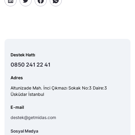
Destek Hattı
0850 241 22 41
Adres
Altunizade Mah. İnci Çıkmazı Sokak No:3 Daire:3
Üsküdar İstanbul
E-mail
destek@getmidas.com
Sosyal Medya