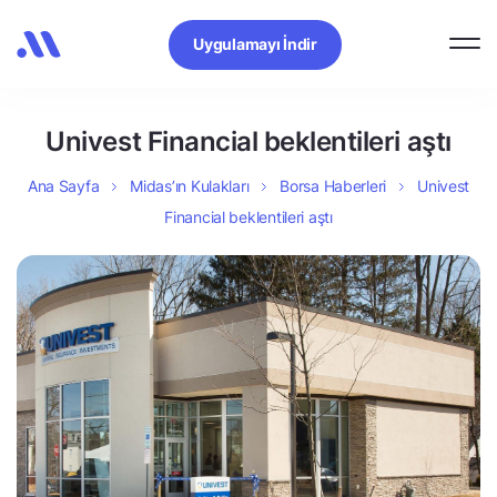
Uygulamayı İndir
Univest Financial beklentileri aştı
Ana Sayfa
Midas’ın Kulakları
Borsa Haberleri
Univest
Financial beklentileri aştı