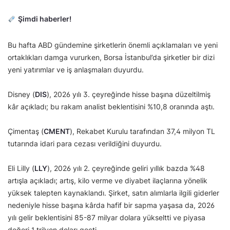
Şimdi haberler!
Bu hafta ABD gündemine şirketlerin önemli açıklamaları ve yeni
ortaklıkları damga vururken, Borsa İstanbul’da şirketler bir dizi
yeni yatırımlar ve iş anlaşmaları duyurdu.
Disney (
DIS
), 2026 yılı 3. çeyreğinde hisse başına düzeltilmiş
kâr açıkladı; bu rakam analist beklentisini %10,8 oranında aştı.
Çimentaş (
CMENT
), Rekabet Kurulu tarafından 37,4 milyon TL
tutarında idari para cezası verildiğini duyurdu.
Eli Lilly (
LLY
), 2026 yılı 2. çeyreğinde geliri yıllık bazda %48
artışla açıkladı; artış, kilo verme ve diyabet ilaçlarına yönelik
yüksek talepten kaynaklandı. Şirket, satın alımlarla ilgili giderler
nedeniyle hisse başına kârda hafif bir sapma yaşasa da, 2026
yılı gelir beklentisini 85-87 milyar dolara yükseltti ve piyasa
değeri 1 trilyon doları geçti.