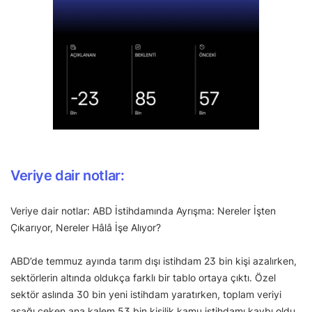
Veriye dair notlar:
Veriye dair notlar: ABD İstihdamında Ayrışma: Nereler İşten
Çıkarıyor, Nereler Hâlâ İşe Alıyor?
ABD’de temmuz ayında tarım dışı istihdam 23 bin kişi azalırken,
sektörlerin altında oldukça farklı bir tablo ortaya çıktı. Özel
sektör aslında 30 bin yeni istihdam yaratırken, toplam veriyi
aşağı çeken ana kalem 53 bin kişilik kamu istihdamı kaybı oldu.