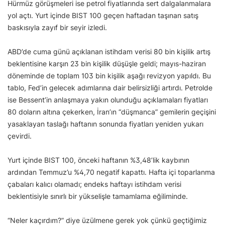
Hürmüz görüşmeleri ise petrol fiyatlarında sert dalgalanmalara
yol açtı. Yurt içinde BIST 100 geçen haftadan taşınan satış
baskısıyla zayıf bir seyir izledi.
ABD’de cuma günü açıklanan istihdam verisi 80 bin kişilik artış
beklentisine karşın 23 bin kişilik düşüşle geldi; mayıs-haziran
döneminde de toplam 103 bin kişilik aşağı revizyon yapıldı. Bu
tablo, Fed’in gelecek adımlarına dair belirsizliği artırdı. Petrolde
ise Bessent’in anlaşmaya yakın olunduğu açıklamaları fiyatları
80 doların altına çekerken, İran’ın “düşmanca” gemilerin geçişini
yasaklayan taslağı haftanın sonunda fiyatları yeniden yukarı
çevirdi.
Yurt içinde BIST 100, önceki haftanın %3,48’lik kaybının
ardından Temmuz’u %4,70 negatif kapattı. Hafta içi toparlanma
çabaları kalıcı olamadı; endeks haftayı istihdam verisi
beklentisiyle sınırlı bir yükselişle tamamlama eğiliminde.
“Neler kaçırdım?” diye üzülmene gerek yok çünkü geçtiğimiz