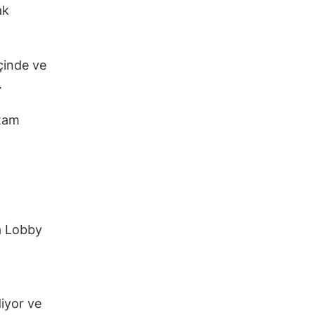
ak
içinde ve
.
 tam
ra Lobby
iyor ve