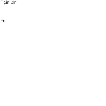
 için bir
lem