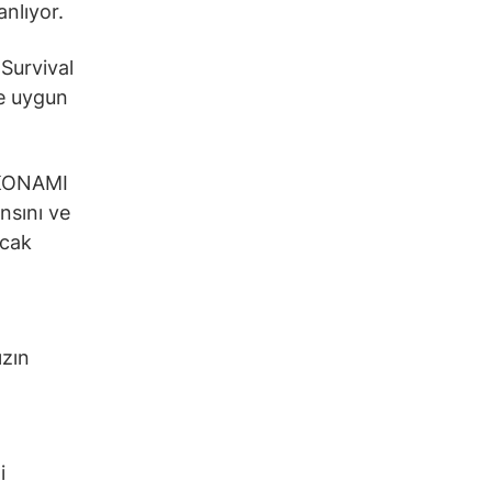
nlıyor.
Survival
ne uygun
“KONAMI
nsını ve
acak
ızın
i