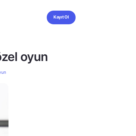
Kayıt Ol
özel oyun
oyun