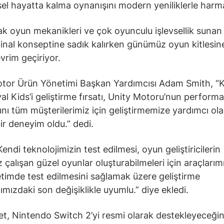
el hayatta kalma oynanışını modern yeniliklerle harma
ak oyun mekanikleri ve çok oyunculu işlevsellik sunan 
ijinal konseptine sadık kalırken günümüz oyun kitlesi
evrim geçiriyor.
otor Ürün Yönetimi Başkan Yardımcısı Adam Smith, 
val Kids’i geliştirme fırsatı, Unity Motoru’nun performa
ığını tüm müşterilerimiz için geliştirmemize yardımcı ol
bir deneyim oldu.” dedi.
endi teknolojimizin test edilmesi, oyun geliştiricilerin
 çalışan güzel oyunlar oluşturabilmeleri için araçlarım
timde test edilmesini sağlamak üzere geliştirme
ımızdaki son değişiklikle uyumlu.” diye ekledi.
et, Nintendo Switch 2’yi resmi olarak destekleyeceğin