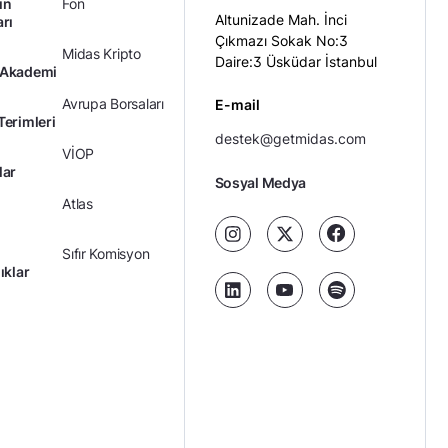
ın
Fon
Altunizade Mah. İnci
arı
Çıkmazı Sokak No:3
Midas Kripto
Daire:3 Üsküdar İstanbul
 Akademi
Avrupa Borsaları
E-mail
Terimleri
destek@getmidas.com
VİOP
lar
Sosyal Medya
Atlas
Sıfır Komisyon
ıklar
Kredili Yatırım
Ücretler
Kariyer