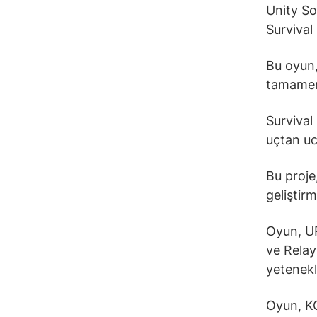
Unity So
Survival 
Bu oyun,
tamamen 
Survival 
uçtan uc
Bu proje
geliştir
Oyun, UR
ve Relay
yetenekle
Oyun, KO