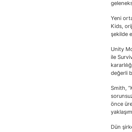
geleneks
Yeni ort
Kids, or
şekilde 
Unity M
ile Survi
kararlıl
değerli 
Smith, “K
sorunsuz
önce üre
yaklaşım
Dün şirk