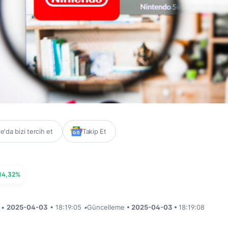
'da bizi tercih et
Takip Et
14,32%
i •
2025-04-03
• 18:19:05
•
Güncelleme
• 2025-04-03 •
18:19:08