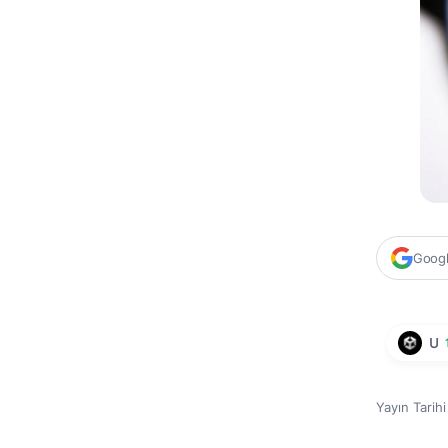
Google
U
Yayın Tarih