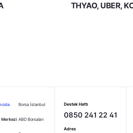
A
THYAO, UBER, 
Destek Hattı
mızda
Borsa İstanbul
0850 241 22 41
 Merkezi
ABD Borsaları
Adres