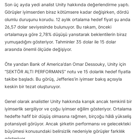
Son üç ayda yedi analist Unity hakkında değerlendirme yaptı.
Görüşler iyimserden biraz kötümsere kadar değişirken, dördü
olumlu duruşunu korudu. 12 aylık ortalama hedef fiyat şu anda
26,57 dolar seviyesinde bulunuyor. Bu rakam, önceki
ortalamaya göre 2,78% düşüşü yansıtarak beklentilerin biraz
yumuşadığını gösteriyor. Tahminler 35 dolar ile 15 dolar
arasında önemli ölçüde değişiyor.
Öte yandan Bank of America’dan Omar Dessouky, Unity için
“SEKTÖR ALTI PERFORMANS” notu ve 15 dolarlık hedef fiyatla
takibe başladı. Bu görüş, Jefferies’in iyimser bakış açısıyla
keskin bir tezat oluşturuyor.
Genel olarak analistler Unity hakkında karışık ancak temkinli bir
iyimserlik sergiliyor ve çoğu iyimser eğilim gösteriyor. Ortalama
hedefte hafif bir düşüş olmasına rağmen, birçoğu hâlâ yükseliş
potansiyeli görüyor. Ancak şirketin performansı ve gelecekteki
büyümesi konusundaki belirsizlik nedeniyle görüşler farklılık
gösteriyor.