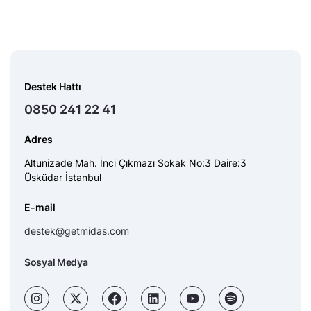
Destek Hattı
0850 241 22 41
Adres
Altunizade Mah. İnci Çıkmazı Sokak No:3 Daire:3
Üsküdar İstanbul
E-mail
destek@getmidas.com
Sosyal Medya