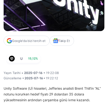
Google'da bizi tercih et
Takip Et
U
15,12%
Yayın Tarihi •
2025-07-16
• 19:22:08
Güncelleme
• 2025-07-16 •
19:22:12
Unity Software (U) hisseleri, Jefferies analisti Brent Thill’in “AL”
notunu korurken hedef fiyatı 29 dolardan 35 dolara
yükseltmesinin ardından çarşamba günü ivme kazandı.