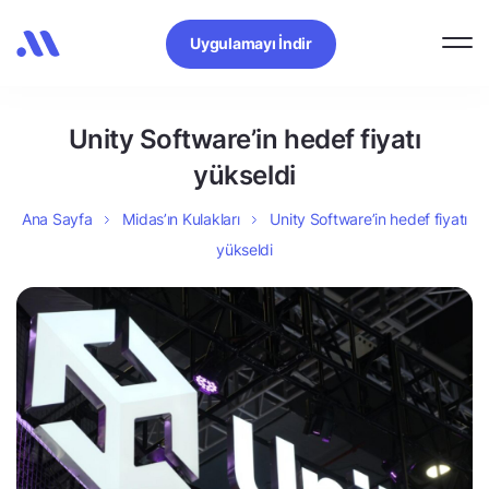
Uygulamayı İndir
Unity Software’in hedef fiyatı
yükseldi
Ana Sayfa
Midas’ın Kulakları
Unity Software’in hedef fiyatı
yükseldi