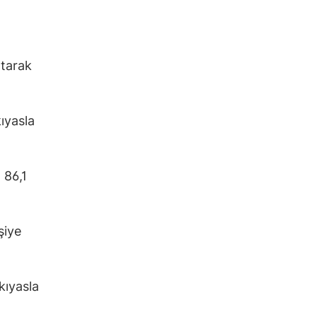
rtarak
ıyasla
 86,1
şiye
kıyasla