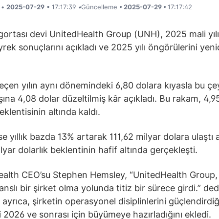
i •
2025-07-29
• 17:17:39
•
Güncelleme
• 2025-07-29 •
17:17:42
igortası devi UnitedHealth Group (UNH), 2025 mali yıl
eyrek sonuçlarını açıkladı ve 2025 yılı öngörülerini yen
geçen yılın aynı dönemindeki 6,80 dolara kıyasla bu çe
şına 4,08 dolar düzeltilmiş kâr açıkladı. Bu rakam, 4,95
eklentisinin altında kaldı.
ise yıllık bazda 13% artarak 111,62 milyar dolara ulaştı
lyar dolarlık beklentinin hafif altında gerçekleşti.
ealth CEO’su Stephen Hemsley, “UnitedHealth Group,
slı bir şirket olma yolunda titiz bir sürece girdi.” ded
ayrıca, şirketin operasyonel disiplinlerini güçlendirdiğ
i 2026 ve sonrası için büyümeye hazırladığını ekledi.