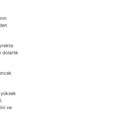
ının
iden
yrekte
 dolarlık
 ancak
 yüksek
i.
ini ve