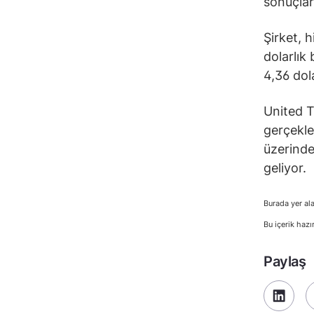
sonuçları
Şirket, h
dolarlık
4,36 dol
United T
gerçekle
üzerinde
geliyor.
Burada yer ala
Bu içerik hazı
Paylaş