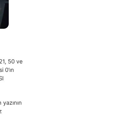
21, 50 ve
i 0’ın
SI
n yazının
z