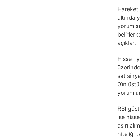
Hareketli
altında 
yorumlana
belirler
açıklar.
Hisse fi
üzerinde
sat siny
0’ın üst
yorumlan
RSI göst
ise hiss
aşırı alı
niteliği 