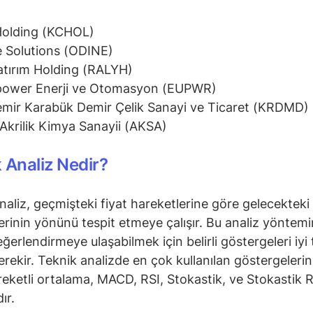
Holding (KCHOL)
 Solutions (ODINE)
atırım Holding (RALYH)
power Enerji ve Otomasyon (EUPWR)
mir Karabük Demir Çelik Sanayi ve Ticaret (KRDMD)
Akrilik Kimya Sanayii (AKSA)
 Analiz Nedir?
naliz, geçmişteki fiyat hareketlerine göre gelecekteki 
erinin yönünü tespit etmeye çalışır. Bu analiz yöntem
ğerlendirmeye ulaşabilmek için belirli göstergeleri iyi 
rekir. Teknik analizde en çok kullanılan göstergeleri
reketli ortalama, MACD, RSI, Stokastik, ve Stokastik R
ır.