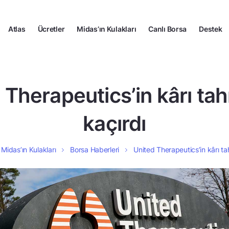
Atlas
Ücretler
Midas’ın Kulakları
Canlı Borsa
Destek
 Therapeutics’in kârı tah
kaçırdı
Midas’ın Kulakları
Borsa Haberleri
United Therapeutics’in kârı tah