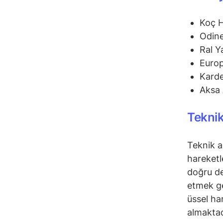
Koç 
Odine
Ral Y
Euro
Karde
Aksa 
Teknik
Teknik a
hareketl
doğru de
etmek ge
üssel ha
almaktad