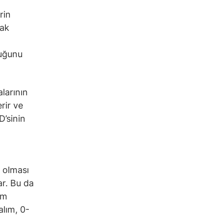
rin
rak
duğunu
alarının
rir ve
D’sinin
a olması
ar. Bu da
em
alım, 0-