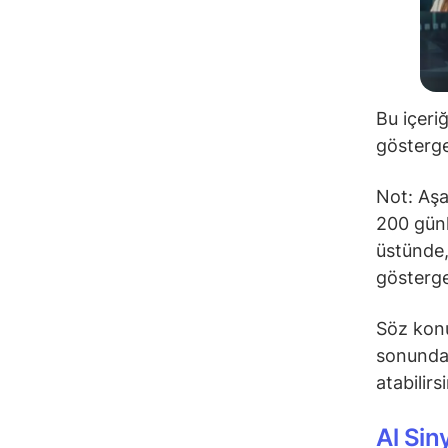
Bu içeri
gösterge
Not: Aşa
200 günl
üstünde,
gösterge
Söz konu
sonunda 
atabilirs
Al Sin