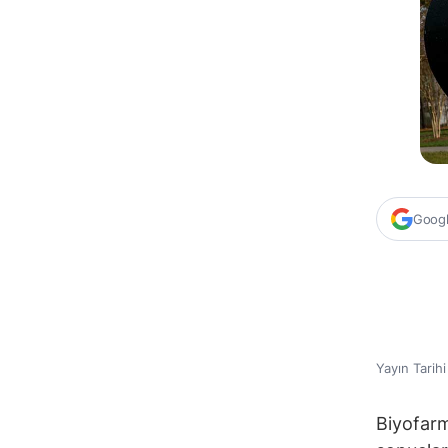
Google
Yayın Tarih
Biyofarm