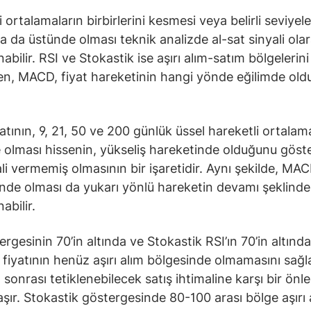
 ortalamaların birbirlerini kesmesi veya belirli seviyele
ya da üstünde olması teknik analizde al-sat sinyali ola
bilir. RSI ve Stokastik ise aşırı alım-satım bölgelerini
ken, MACD, fiyat hareketinin hangi yönde eğilimde ol
yatının, 9, 21, 50 ve 200 günlük üssel hareketli ortalam
 olması hissenin, yükseliş hareketinde olduğunu göste
ali vermemiş olmasının bir işaretidir. Aynı şekilde, MAC
ünde olması da yukarı yönlü hareketin devamı şeklinde
abilir.
ergesinin 70’in altında ve Stokastik RSI’ın 70’in altınd
e fiyatının henüz aşırı alım bölgesinde olmamasını sağl
m sonrası tetiklenebilecek satış ihtimaline karşı bir önl
taşır. Stokastik göstergesinde 80-100 arası bölge aşırı 