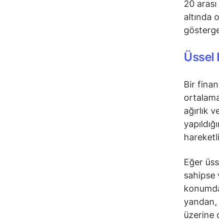
20 arası
altında 
gösterge
Üssel 
Bir fina
ortalama
ağırlık 
yapıldığ
hareketl
Eğer üss
sahipse 
konumday
yandan, 
üzerine 