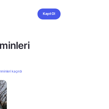
Kayıt Ol
minleri
minleri kaçırdı