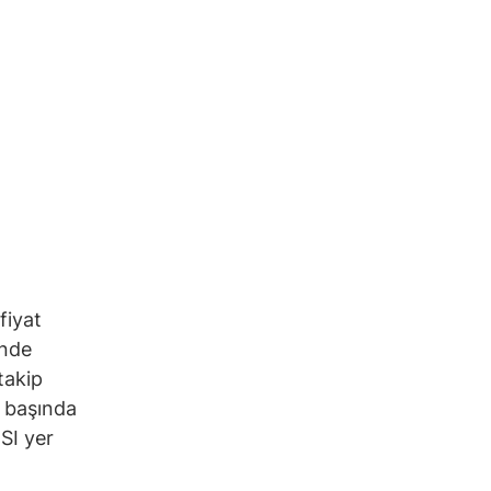
fiyat
inde
takip
n başında
SI yer