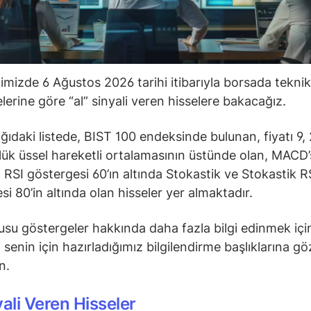
ğimizde 6 Ağustos 2026 tarihi itibarıyla borsada teknik
lerine göre “al” sinyali veren hisselere bakacağız.
ğıdaki listede, BIST 100 endeksinde bulunan, fiyatı 9, 
ük üssel hareketli ortalamasının üstünde olan, MACD’s
 RSI göstergesi 60’ın altında Stokastik ve Stokastik R
si 80’in altında olan hisseler yer almaktadır.
su göstergeler hakkında daha fazla bilgi edinmek içi
senin için hazırladığımız bilgilendirme başlıklarına gö
in.
yali Veren Hisseler