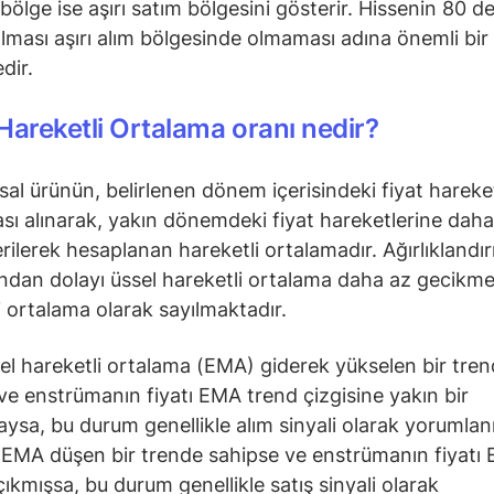
 bölge ise aşırı satım bölgesini gösterir. Hissenin 80 d
olması aşırı alım bölgesinde olmaması adına önemli bir
dir.
Hareketli Ortalama oranı nedir?
nsal ürünün, belirlenen dönem içerisindeki fiyat hareke
sı alınarak, yakın dönemdeki fiyat hareketlerine daha
verilerek hesaplanan hareketli ortalamadır. Ağırlıklandı
ından dolayı üssel hareketli ortalama daha az gecikmel
i ortalama olarak sayılmaktadır.
el hareketli ortalama (EMA) giderek yükselen bir tre
ve enstrümanın fiyatı EMA trend çizgisine yakın bir
sa, bu durum genellikle alım sinyali olarak yorumlanı
EMA düşen bir trende sahipse ve enstrümanın fiyatı 
çıkmışsa, bu durum genellikle satış sinyali olarak