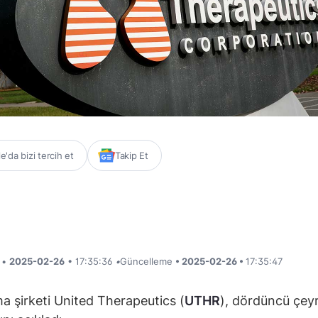
'da bizi tercih et
Takip Et
i •
2025-02-26
• 17:35:36
•
Güncelleme
• 2025-02-26 •
17:35:47
a şirketi United Therapeutics (
UTHR
), dördüncü çey