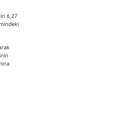
rin 6,27
emindeki
arak
inin
mına