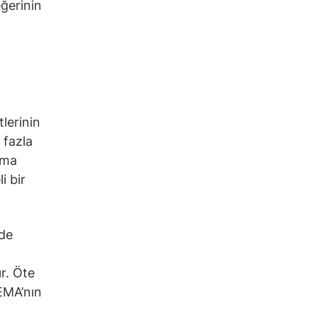
eğerinin
tlerinin
 fazla
rma
i bir
nde
r. Öte
EMA’nın