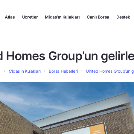
Atlas
Ücretler
Midas’ın Kulakları
Canlı Borsa
Destek
 Homes Group’un gelirler
a
Midas’ın Kulakları
Borsa Haberleri
United Homes Group’un geli