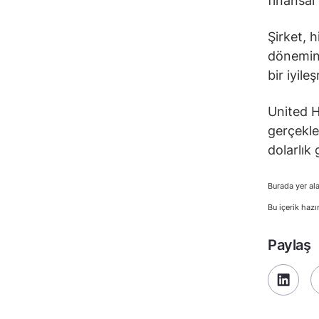
finansal 
Şirket, 
dönemind
bir iyile
United H
gerçekle
dolarlık
Burada yer ala
Bu içerik hazı
Paylaş