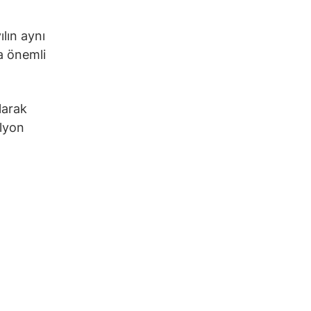
ılın aynı
a önemli
larak
ilyon