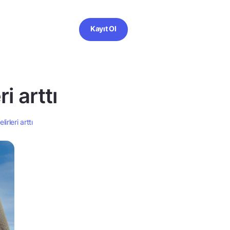
Kayıt Ol
i arttı
rleri arttı