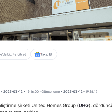
'da bizi tercih et
Takip Et
i •
2025-03-12
• 19:16:00
•
Güncelleme
• 2025-03-12 •
19:16:12
liştirme şirketi United Homes Group (
UHG
), dördünc