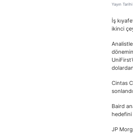
Yayın Tarih
İş kıyafe
ikinci ç
Analistl
dönemind
UniFirst
dolardan
Cintas C
sonlandır
Baird an
hedefini
JP Morga