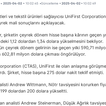
i •
2025-04-02
• 10:02:45
•
Güncelleme
• 2025-04-02 •
10:02:49
tleri ve tekstil ürünleri sağlayıcısı UniFirst Corporatio
eyrek mali sonuçlarını açıklayacak.
er, şirketin çeyrek dönem hisse başına kârının geçen yı
eki 1,12 dolardan 1,34 dolara yükselmesini bekliyor.
’ün çeyrek dönem gelirinin ise geçen yılki 590,71 mily
 602,81 milyon dolara çıkması öngörülüyor.
orporation (CTAS), UniFirst ile olan anlaşma görüşmel
dı. Şirket, hisse başına 275 dolar nakit teklif etmişti.
alisti Andrew Wittmann, Nötr tavsiyesini korurken fiy
 199 dolardan 200 dolara yükseltti.
n analisti Andrew Steinerman, Düşük Ağırlık tavsiyes