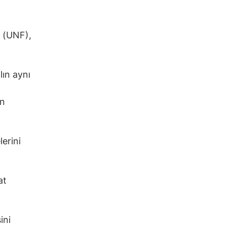
n (UNF),
lın aynı
on
erini
at
ini