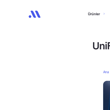
Ürünler
UniF
Ana