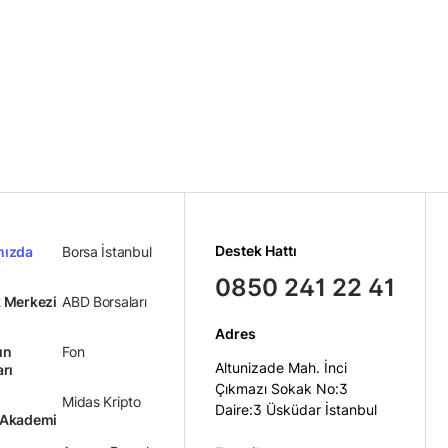
Destek Hattı
mızda
Borsa İstanbul
0850 241 22 41
 Merkezi
ABD Borsaları
Adres
ın
Fon
Altunizade Mah. İnci
arı
Çıkmazı Sokak No:3
Midas Kripto
Daire:3 Üsküdar İstanbul
 Akademi