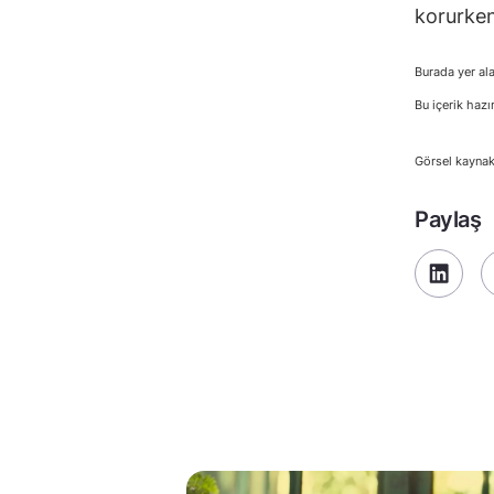
korurken
Burada yer ala
Bu içerik hazı
Görsel kaynak
Paylaş