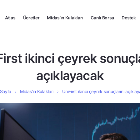
Atlas
Ücretler
Midas’ın Kulakları
Canlı Borsa
Destek
irst ikinci çeyrek sonuçl
açıklayacak
 Sayfa
Midas’ın Kulakları
UniFirst ikinci çeyrek sonuçlarını açıkla