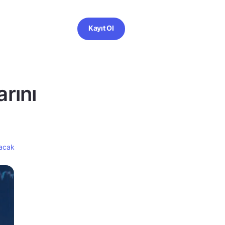
Kayıt Ol
arını
yacak