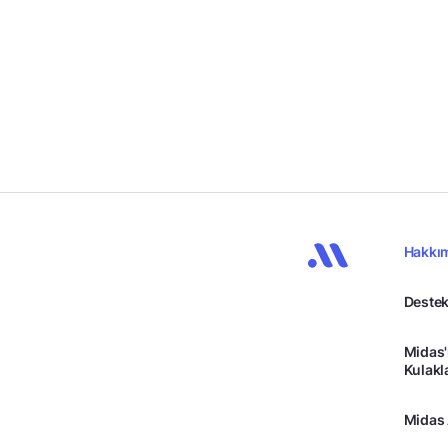
Hakkı
Destek
Midas'
Kulakl
Midas