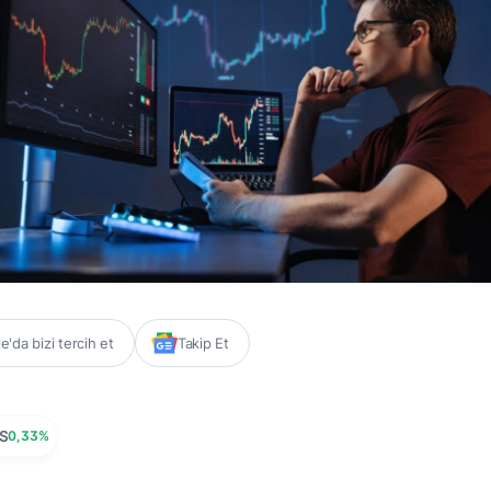
'da bizi tercih et
Takip Et
S
0,33%