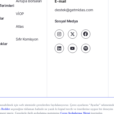
Avrupa Borsaları
E-mail
Terimleri
destek@getmidas.com
VİOP
lar
Sosyal Medya
Atlas
Sıfır Komisyon
ıklar
Kredili Yatırım
Ücretler
Kariyer
Kişisel
al Teknolojiler A.Ş. Tüm hakları saklıdır.
Gizlilik