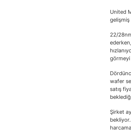
United M
gelişmiş
22/28nm
ederken,
hızlanıy
görmeyi 
Dördüncü
wafer se
satış fi
beklediği
Şirket a
bekliyor
harcamal