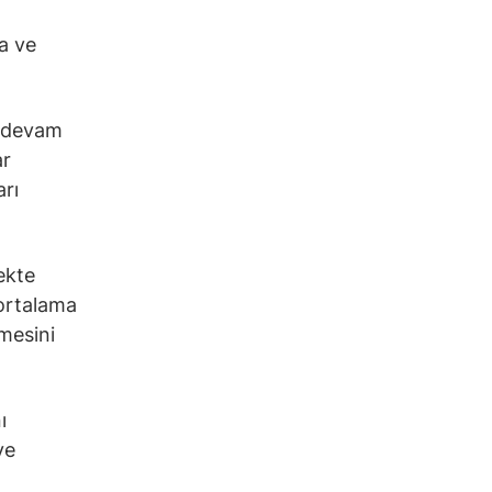
a ve
a devam
ar
arı
ekte
 ortalama
mesini
ı
ye