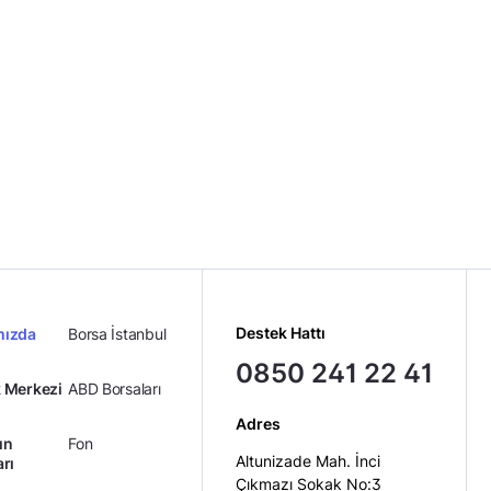
Destek Hattı
mızda
Borsa İstanbul
0850 241 22 41
 Merkezi
ABD Borsaları
Adres
ın
Fon
Altunizade Mah. İnci
arı
Çıkmazı Sokak No:3