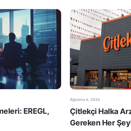
Ağustos 6, 2026
meleri: EREGL,
Çitlekçi Halka A
Gereken Her Şey