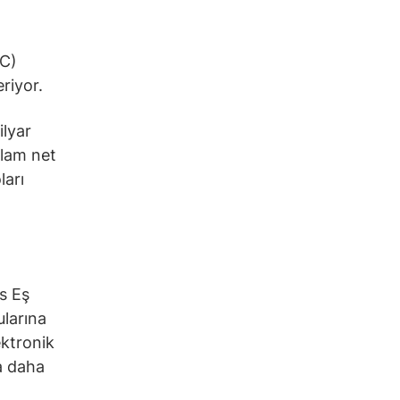
MC)
riyor.
ilyar
plam net
ları
s Eş
larına
ektronik
na daha