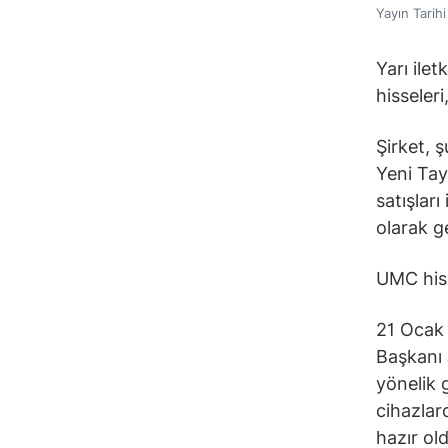
Yayın Tarih
Yarı ile
hisseler
Şirket, ş
Yeni Tay
satışları
olarak g
UMC hiss
21 Ocak 
Başkanı 
yönelik g
cihazlar
hazır ol