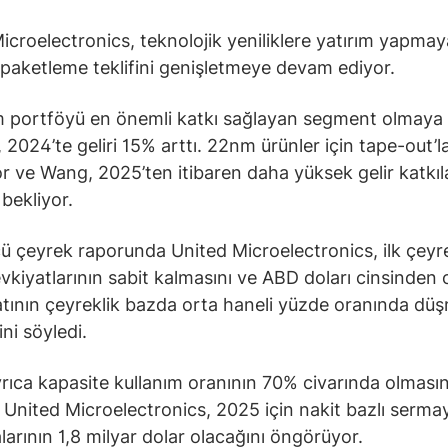
icroelectronics, teknolojik yeniliklere yatırım yapmay
 paketleme teklifini genişletmeye devam ediyor.
 portföyü en önemli katkı sağlayan segment olmay
 2024’te geliri 15% arttı. 22nm ürünler için tape-out’l
or ve Wang, 2025’ten itibaren daha yüksek gelir katkıl
bekliyor.
 çeyrek raporunda United Microelectronics, ilk çeyr
vkiyatlarının sabit kalmasını ve ABD doları cinsinden
yatının çeyreklik bazda orta haneli yüzde oranında düş
ni söyledi.
yrıca kapasite kullanım oranının 70% civarında olmasın
. United Microelectronics, 2025 için nakit bazlı serma
arının 1,8 milyar dolar olacağını öngörüyor.