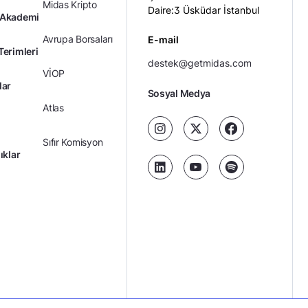
Midas Kripto
Daire:3 Üsküdar İstanbul
 Akademi
Avrupa Borsaları
E-mail
Terimleri
destek@getmidas.com
VİOP
lar
Sosyal Medya
Atlas
Sıfır Komisyon
ıklar
Kredili Yatırım
Ücretler
Kariyer