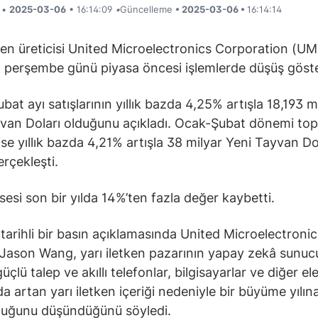
i •
2025-03-06
• 16:14:09
•
Güncelleme
• 2025-03-06 •
16:14:14
tken üreticisi United Microelectronics Corporation (U
i, perşembe günü piyasa öncesi işlemlerde düşüş göste
ubat ayı satışlarının yıllık bazda 4,25% artışla 18,193 m
van Doları olduğunu açıkladı. Ocak-Şubat dönemi to
 ise yıllık bazda 4,21% artışla 38 milyar Yeni Tayvan Do
erçekleşti.
esi son bir yılda 14%’ten fazla değer kaybetti.
tarihli bir basın açıklamasında United Microelectronic
Jason Wang, yarı iletken pazarının yapay zekâ sunucu
üçlü talep ve akıllı telefonlar, bilgisayarlar ve diğer el
da artan yarı iletken içeriği nedeniyle bir büyüme yılı
duğunu düşündüğünü söyledi.