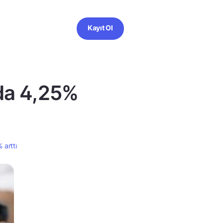
Kayıt Ol
zda 4,25%
 arttı