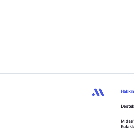
Hakkı
Destek
Midas'
Kulakl