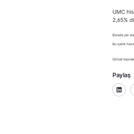
UMC hiss
2,65% dü
Burada yer ala
Bu içerik hazı
Görsel kaynak
Paylaş