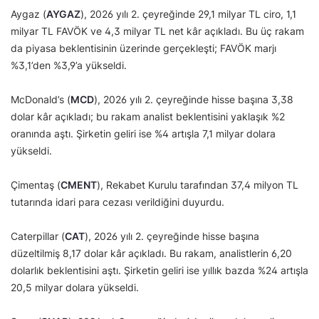
Aygaz (
AYGAZ
), 2026 yılı 2. çeyreğinde 29,1 milyar TL ciro, 1,1
milyar TL FAVÖK ve 4,3 milyar TL net kâr açıkladı. Bu üç rakam
da piyasa beklentisinin üzerinde gerçekleşti; FAVÖK marjı
%3,1’den %3,9’a yükseldi.
McDonald’s (
MCD
), 2026 yılı 2. çeyreğinde hisse başına 3,38
dolar kâr açıkladı; bu rakam analist beklentisini yaklaşık %2
oranında aştı. Şirketin geliri ise %4 artışla 7,1 milyar dolara
yükseldi.
Çimentaş (
CMENT
), Rekabet Kurulu tarafından 37,4 milyon TL
tutarında idari para cezası verildiğini duyurdu.
Caterpillar (
CAT
), 2026 yılı 2. çeyreğinde hisse başına
düzeltilmiş 8,17 dolar kâr açıkladı. Bu rakam, analistlerin 6,20
dolarlık beklentisini aştı. Şirketin geliri ise yıllık bazda %24 artışla
20,5 milyar dolara yükseldi.