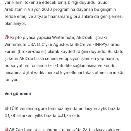
varlıklarını tokenize edecek bir iş birliği duyurdu. Suudi
Arabistan’ın Vizyon 2030 programına dayanan bu girişimin
ileride enerji ve altyapı finansmanı gibi alanlara da genişlemesi
planlanıyor.
Kripto piyasa yapıcısı Wintermute, ABD’deki iştiraki
Wintermute USA LLC’yi 6 Ağustos’ta SEC’e ve FINRA’ya aracı
kurum (broker-dealer) olarak kaydettirdiğini duyurdu. Bu statü,
şirketin ABD’de hisse senedi ve opsiyon işlemleri yapmasına,
borsa yatırım fonlarına (ETF) likidite sağlamasına ve kendi
hesabına dijital varlık menkul kıymetlerini takas etmesine imkân
tanıyor.
Veri gündemi
TÜİK verilerine göre temmuz ayında enflasyon aylık bazda
%1,78 artarken, yıllık bazda %31,75 oldu.
ABD’de tarım dışı istihdam Temmuz’da 23 bin kişi azaldı ve