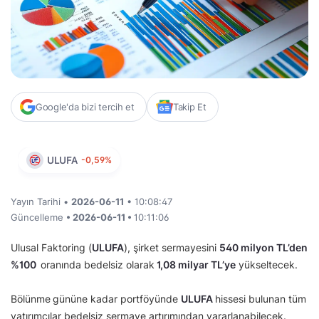
Google'da bizi tercih et
Takip Et
ULUFA
-0,59%
Yayın Tarihi •
2026-06-11
• 10:08:47
Güncelleme
• 2026-06-11 •
10:11:06
Ulusal Faktoring (
ULUFA
), şirket sermayesini
540 milyon TL’den
%100
oranında bedelsiz olarak
1,08 milyar TL’ye
yükseltecek.
Bölünme
gününe kadar portföyünde
ULUFA
hissesi bulunan tüm
yatırımcılar bedelsiz sermaye artırımından yararlanabilecek.