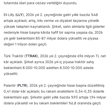
tutarında idari para cezası verildiğini duyurdu.
Eli Lilly (
LLY
), 2026 yılı 2. çeyreğinde geliri yıllık bazda %48
artışla açıkladı; artış, kilo verme ve diyabet ilaçlarına yönelik
yüksek talepten kaynaklandı. Şirket, satın alımlarla ilgili giderler
nedeniyle hisse başına kârda hafif bir sapma yaşasa da, 2026
yılı gelir beklentisini 85-87 milyar dolara yükseltti ve piyasa
değeri 1 trilyon doları geçti.
Türk Traktör (
TTRAK
), 2026 yılı 2. çeyreğinde 696 milyon TL net
kâr açıkladı. Şirket ayrıca 2026 yılı iç piyasa traktör satış
beklentisini 8.000-10.000 adetten 8.500-10.000 adede
yükseltti.
Palantir (
PLTR
), 2026 yılı 2. çeyreğinde hisse başına düzeltilmiş
0,41 dolar kâr açıkladı; bu rakam analistlerin 0,34-0,35 dolarlık
beklentisini aştı. Şirketin geliri yıllık bazda %93 artışla 1,94 milyar
dolara yükseldi ve bu rakam beklentileri %6,8 oranında geçti.