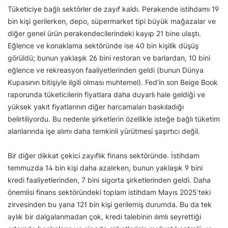
Tüketiciye bağlı sektörler de zayıf kaldı. Perakende istihdamı 19
bin kişi gerilerken, depo, süpermarket tipi büyük mağazalar ve
diğer genel ürün perakendecilerindeki kayıp 21 bine ulaştı.
Eğlence ve konaklama sektöründe ise 40 bin kişilik düşüş
görüldü; bunun yaklaşık 26 bini restoran ve barlardan, 10 bini
eğlence ve rekreasyon faaliyetlerinden geldi (bunun Dünya
Kupasının bitişiyle ilgili olması muhtemel). Fed’in son Beige Book
raporunda tüketicilerin fiyatlara daha duyarlı hale geldiği ve
yüksek yakıt fiyatlarının diğer harcamaları baskıladığı
belirtiliyordu. Bu nedenle şirketlerin özellikle isteğe bağlı tüketim
alanlarında işe alımı daha temkinli yürütmesi şaşırtıcı değil.
Bir diğer dikkat çekici zayıflık finans sektöründe. İstihdam
temmuzda 14 bin kişi daha azalırken, bunun yaklaşık 9 bini
kredi faaliyetlerinden, 7 bini sigorta şirketlerinden geldi. Daha
önemlisi finans sektöründeki toplam istihdam Mayıs 2025’teki
zirvesinden bu yana 121 bin kişi gerilemiş durumda. Bu da tek
aylık bir dalgalanmadan çok, kredi talebinin ılımlı seyrettiği