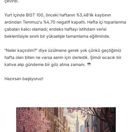
çevirdi.
Yurt içinde BIST 100, önceki haftanın %3,48’lik kaybının
ardından Temmuz’u %4,70 negatif kapattı. Hafta içi toparlanma
çabaları kalıcı olamadı; endeks haftayı istihdam verisi
beklentisiyle sınırlı bir yükselişle tamamlama eğiliminde.
“Neler kaçırdım?” diye üzülmene gerek yok çünkü geçtiğimiz
hafta olan biten ne varsa senin için derledik. Şimdi sıcacık bir
kahve alıp gündeme bir göz atma zamanı.
Hazırsan başlıyoruz!