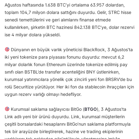
Ağustos haftasında 1.638 BTC’yi ortalama 63.957 dolardan,
toplam 104,7 milyon dolara sattığını duyurdu. Gelir, STRC hisse
senedi temettülerini ve geri alımlarını finanse etmede
kullanılırken, şirketin BTC hazinesi 842.138 BTC’ye, dolar rezervi
ise 4 milyar dolara yükseldi.
Dünyanın en büyük varlık yöneticisi BlackRock, 3 Ağustos’ta
iki yeni tokenize para piyasası fonunu duyurdu: mevcut 6,2
milyar dolarlık fonun Ethereum üzerinde tokenize edilmiş pay
sınıfı olan BSTBL’de transfer acenteliğini BNY üstlenirken,
kurumsal yatırımcılara yönelik çok zincirli yeni fon BRSRV’de bu
rolü Securitize yürütüyor. Her iki fon da stablecoin ihraççıları için
uygun rezerv varlığı olmayı hedefliyor.
Kurumsal saklama sağlayıcısı BitGo (
BTGO
), 3 Ağustos’ta
Link adlı yeni bir ürünü duyurdu. Link, kurumsal müşterilerin
çeşitli borsalardaki hesaplarını BitGo’nun saklama platformuyla
tek bir arayüzde birleştirerek, hazine ve trading ekiplerinin
varlıklarını tek noktadan görüntüleyip yönetmesine imkân