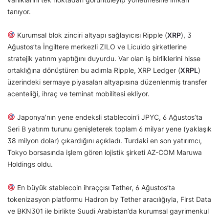
tanıyor.
Kurumsal blok zinciri altyapı sağlayıcısı Ripple (
XRP
), 3
Ağustos’ta İngiltere merkezli ZILO ve Licuido şirketlerine
stratejik yatırım yaptığını duyurdu. Var olan iş birliklerini hisse
ortaklığına dönüştüren bu adımla Ripple, XRP Ledger (
XRPL
)
üzerindeki sermaye piyasaları altyapısına düzenlenmiş transfer
acenteliği, ihraç ve teminat mobilitesi ekliyor.
Japonya’nın yene endeksli stablecoin’i JPYC, 6 Ağustos’ta
Seri B yatırım turunu genişleterek toplam 6 milyar yene (yaklaşık
38 milyon dolar) çıkardığını açıkladı. Turdaki en son yatırımcı,
Tokyo borsasında işlem gören lojistik şirketi AZ-COM Maruwa
Holdings oldu.
En büyük stablecoin ihraççısı Tether, 6 Ağustos’ta
tokenizasyon platformu Hadron by Tether aracılığıyla, First Data
ve BKN301 ile birlikte Suudi Arabistan’da kurumsal gayrimenkul