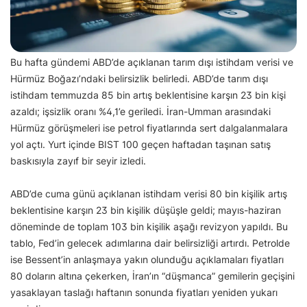
Bu hafta gündemi ABD’de açıklanan tarım dışı istihdam verisi ve
Hürmüz Boğazı’ndaki belirsizlik belirledi. ABD’de tarım dışı
istihdam temmuzda 85 bin artış beklentisine karşın 23 bin kişi
azaldı; işsizlik oranı %4,1’e geriledi. İran-Umman arasındaki
Hürmüz görüşmeleri ise petrol fiyatlarında sert dalgalanmalara
yol açtı. Yurt içinde BIST 100 geçen haftadan taşınan satış
baskısıyla zayıf bir seyir izledi.
ABD’de cuma günü açıklanan istihdam verisi 80 bin kişilik artış
beklentisine karşın 23 bin kişilik düşüşle geldi; mayıs-haziran
döneminde de toplam 103 bin kişilik aşağı revizyon yapıldı. Bu
tablo, Fed’in gelecek adımlarına dair belirsizliği artırdı. Petrolde
ise Bessent’in anlaşmaya yakın olunduğu açıklamaları fiyatları
80 doların altına çekerken, İran’ın “düşmanca” gemilerin geçişini
yasaklayan taslağı haftanın sonunda fiyatları yeniden yukarı