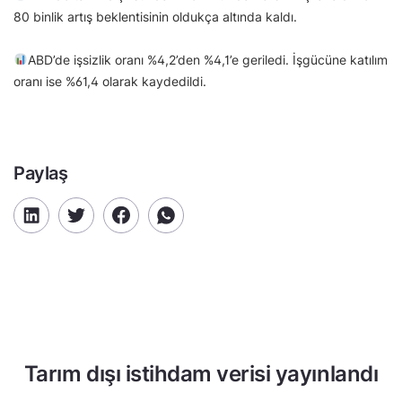
80 binlik artış beklentisinin oldukça altında kaldı.
ABD’de işsizlik oranı %4,2’den %4,1’e geriledi. İşgücüne katılım
oranı ise %61,4 olarak kaydedildi.
Paylaş
Tarım dışı istihdam verisi yayınlandı