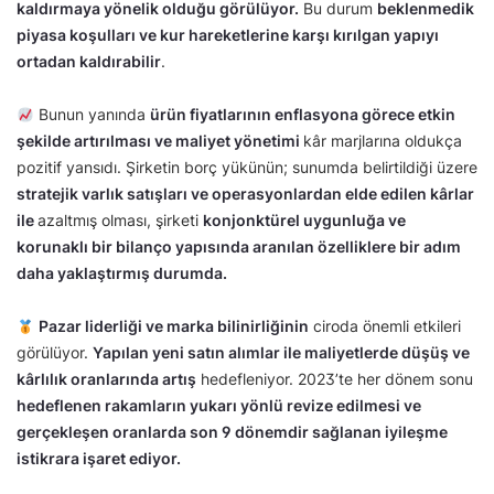
kaldırmaya yönelik olduğu görülüyor.
Bu durum
beklenmedik
piyasa koşulları ve kur hareketlerine karşı kırılgan yapıyı
ortadan kaldırabilir
.
Bunun yanında
ürün fiyatlarının enflasyona görece etkin
şekilde artırılması ve maliyet yönetimi
kâr marjlarına oldukça
pozitif yansıdı. Şirketin borç yükünün; sunumda belirtildiği üzere
stratejik varlık satışları ve operasyonlardan elde edilen kârlar
ile
azaltmış olması, şirketi
konjonktürel uygunluğa ve
korunaklı bir bilanço yapısında aranılan özelliklere bir adım
daha yaklaştırmış durumda.
Pazar liderliği ve marka bilinirliğinin
ciroda önemli etkileri
görülüyor.
Yapılan yeni satın alımlar ile maliyetlerde düşüş ve
kârlılık oranlarında artış
hedefleniyor. 2023’te her dönem sonu
hedeflenen rakamların yukarı yönlü revize edilmesi ve
gerçekleşen oranlarda son 9 dönemdir sağlanan iyileşme
istikrara işaret ediyor.