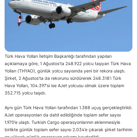
Türk Hava Yolları İletişim Başkanlığı tarafından yapılan
açıklamaya göre, 1 Ağustos’ta 248.922 yolcu taşıyan Türk Hava
Yolları (THYAO), günlük yolcu sayısında yeni bir rekora ulaştı.
Şirket, 2 Ağustos’ta da rekorunu sürdürerek 248.318’i Türk
Hava Yolları, 104.397’si ise AJet yolcusu olmak üzere toplam
352.715 yolcu taşıdı.
Aynı gün Türk Hava Yolları tarafından 1.388 uçuş gerçekleştirildi.
AJet operasyonları da dahil edildiğinde toplam sefer sayısı
1.970’e ulaştı. Turkish Cargo operasyonlarının eklenmesiyle
birlikte günlük toplam sefer sayısı 2.034’e çıkarak şirket tarihinin
en yüksek günlük operasyon rakamı kaydedildi.