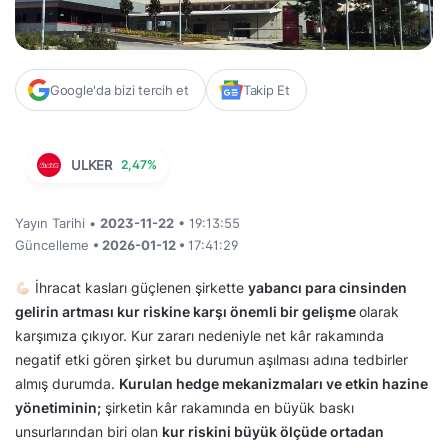
Google'da bizi tercih et
Takip Et
ULKER
2,47%
Yayın Tarihi •
2023-11-22
• 19:13:55
Güncelleme
• 2026-01-12 •
17:41:29
İhracat kasları güçlenen şirkette
yabancı para cinsinden
gelirin artması kur riskine karşı önemli bir gelişme
olarak
karşımıza çıkıyor. Kur zararı nedeniyle net kâr rakamında
negatif etki gören şirket bu durumun aşılması adına tedbirler
almış durumda.
Kurulan hedge mekanizmaları ve etkin hazine
yönetiminin;
şirketin kâr rakamında en büyük baskı
unsurlarından biri olan
kur riskini büyük ölçüde ortadan