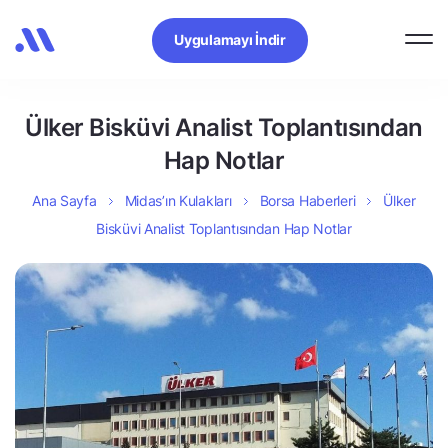
Uygulamayı İndir
Ülker Bisküvi Analist Toplantısından
Hap Notlar
Ana Sayfa
Midas’ın Kulakları
Borsa Haberleri
Ülker
Bisküvi Analist Toplantısından Hap Notlar