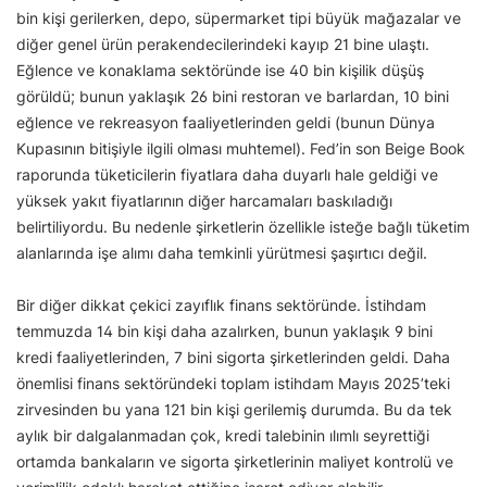
bin kişi gerilerken, depo, süpermarket tipi büyük mağazalar ve
diğer genel ürün perakendecilerindeki kayıp 21 bine ulaştı.
Eğlence ve konaklama sektöründe ise 40 bin kişilik düşüş
görüldü; bunun yaklaşık 26 bini restoran ve barlardan, 10 bini
eğlence ve rekreasyon faaliyetlerinden geldi (bunun Dünya
Kupasının bitişiyle ilgili olması muhtemel). Fed’in son Beige Book
raporunda tüketicilerin fiyatlara daha duyarlı hale geldiği ve
yüksek yakıt fiyatlarının diğer harcamaları baskıladığı
belirtiliyordu. Bu nedenle şirketlerin özellikle isteğe bağlı tüketim
alanlarında işe alımı daha temkinli yürütmesi şaşırtıcı değil.
Bir diğer dikkat çekici zayıflık finans sektöründe. İstihdam
temmuzda 14 bin kişi daha azalırken, bunun yaklaşık 9 bini
kredi faaliyetlerinden, 7 bini sigorta şirketlerinden geldi. Daha
önemlisi finans sektöründeki toplam istihdam Mayıs 2025’teki
zirvesinden bu yana 121 bin kişi gerilemiş durumda. Bu da tek
aylık bir dalgalanmadan çok, kredi talebinin ılımlı seyrettiği
ortamda bankaların ve sigorta şirketlerinin maliyet kontrolü ve