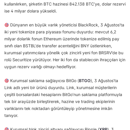
kullanılırken, şirketin BTC hazinesi 842.138 BTC’ye, dolar rezervi
ise 4 milyar dolara yükseldi.
Dünyanın en büyük varlık yöneticisi BlackRock, 3 Ağustos’ta
iki yeni tokenize para piyasası fonunu duyurdu: mevcut 6,2
milyar dolarlık fonun Ethereum üzerinde tokenize edilmiş pay
sınıfı olan BSTBL’de transfer acenteliğini BNY üstlenirken,
kurumsal yatırımcılara yönelik çok zincirli yeni fon BRSRV’de bu
rolü Securitize yürütüyor. Her iki fon da stablecoin ihraççıları için
uygun rezerv varlığı olmayı hedefliyor.
Kurumsal saklama sağlayıcısı BitGo (
BTGO
), 3 Ağustos’ta
Link adlı yeni bir ürünü duyurdu. Link, kurumsal müşterilerin
çeşitli borsalardaki hesaplarını BitGo’nun saklama platformuyla
tek bir arayüzde birleştirerek, hazine ve trading ekiplerinin
varlıklarını tek noktadan görüntüleyip yönetmesine imkân
tanıyor.
Kurumsal blok zinciri altyapı sağlayıcısı Ripple (
XRP
), 3