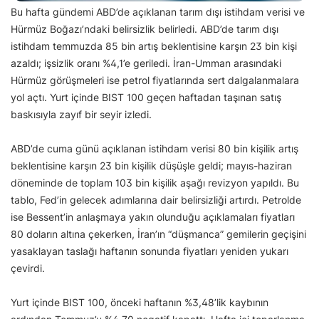
Bu hafta gündemi ABD’de açıklanan tarım dışı istihdam verisi ve
Hürmüz Boğazı’ndaki belirsizlik belirledi. ABD’de tarım dışı
istihdam temmuzda 85 bin artış beklentisine karşın 23 bin kişi
azaldı; işsizlik oranı %4,1’e geriledi. İran-Umman arasındaki
Hürmüz görüşmeleri ise petrol fiyatlarında sert dalgalanmalara
yol açtı. Yurt içinde BIST 100 geçen haftadan taşınan satış
baskısıyla zayıf bir seyir izledi.
ABD’de cuma günü açıklanan istihdam verisi 80 bin kişilik artış
beklentisine karşın 23 bin kişilik düşüşle geldi; mayıs-haziran
döneminde de toplam 103 bin kişilik aşağı revizyon yapıldı. Bu
tablo, Fed’in gelecek adımlarına dair belirsizliği artırdı. Petrolde
ise Bessent’in anlaşmaya yakın olunduğu açıklamaları fiyatları
80 doların altına çekerken, İran’ın “düşmanca” gemilerin geçişini
yasaklayan taslağı haftanın sonunda fiyatları yeniden yukarı
çevirdi.
Yurt içinde BIST 100, önceki haftanın %3,48’lik kaybının