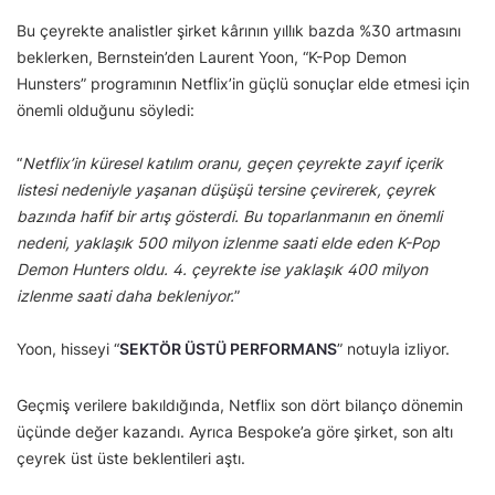
Bu çeyrekte analistler şirket kârının yıllık bazda %30 artmasını
beklerken, Bernstein’den Laurent Yoon, “K-Pop Demon
Hunsters” programının Netflix’in güçlü sonuçlar elde etmesi için
önemli olduğunu söyledi:
“
Netflix’in küresel katılım oranu, geçen çeyrekte zayıf içerik
listesi nedeniyle yaşanan düşüşü tersine çevirerek, çeyrek
bazında hafif bir artış gösterdi. Bu toparlanmanın en önemli
nedeni, yaklaşık 500 milyon izlenme saati elde eden K-Pop
Demon Hunters oldu. 4. çeyrekte ise yaklaşık 400 milyon
izlenme saati daha bekleniyor.
”
Yoon, hisseyi “
SEKTÖR ÜSTÜ PERFORMANS
” notuyla izliyor.
Geçmiş verilere bakıldığında,
Netflix son dört bilanço dönemin
üçünde değer kazandı. Ayrıca Bespoke’a göre şirket, son altı
çeyrek üst üste beklentileri aştı.