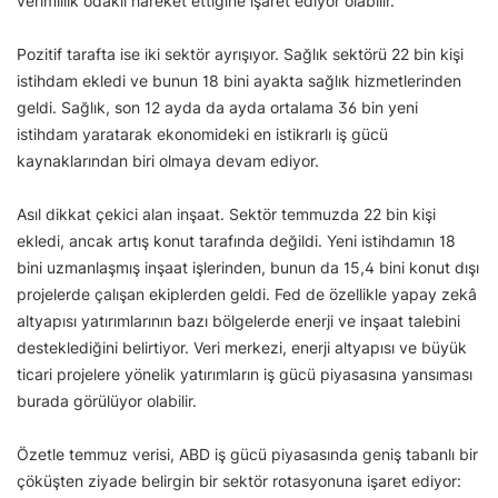
verimlilik odaklı hareket ettiğine işaret ediyor olabilir.
Pozitif tarafta ise iki sektör ayrışıyor. Sağlık sektörü 22 bin kişi
istihdam ekledi ve bunun 18 bini ayakta sağlık hizmetlerinden
geldi. Sağlık, son 12 ayda da ayda ortalama 36 bin yeni
istihdam yaratarak ekonomideki en istikrarlı iş gücü
kaynaklarından biri olmaya devam ediyor.
Asıl dikkat çekici alan inşaat. Sektör temmuzda 22 bin kişi
ekledi, ancak artış konut tarafında değildi. Yeni istihdamın 18
bini uzmanlaşmış inşaat işlerinden, bunun da 15,4 bini konut dışı
projelerde çalışan ekiplerden geldi. Fed de özellikle yapay zekâ
altyapısı yatırımlarının bazı bölgelerde enerji ve inşaat talebini
desteklediğini belirtiyor. Veri merkezi, enerji altyapısı ve büyük
ticari projelere yönelik yatırımların iş gücü piyasasına yansıması
burada görülüyor olabilir.
Özetle temmuz verisi, ABD iş gücü piyasasında geniş tabanlı bir
çöküşten ziyade belirgin bir sektör rotasyonuna işaret ediyor: