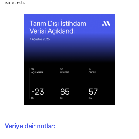
işaret etti.
Veriye dair notlar: