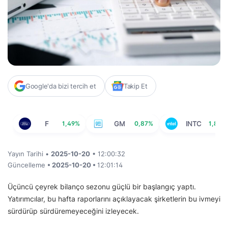
Google'da bizi tercih et
Takip Et
F
1,49%
GM
0,87%
INTC
1,87%
Yayın Tarihi •
2025-10-20
• 12:00:32
Güncelleme
• 2025-10-20 •
12:01:14
Üçüncü çeyrek bilanço sezonu güçlü bir başlangıç yaptı.
Yatırımcılar, bu hafta raporlarını açıklayacak şirketlerin bu ivmeyi
sürdürüp sürdüremeyeceğini izleyecek.