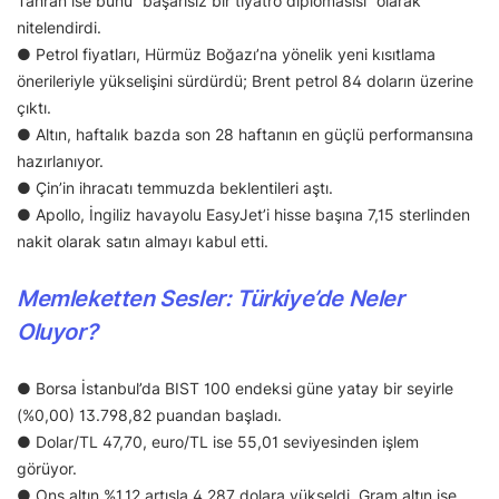
Tahran ise bunu “başarısız bir tiyatro diplomasisi” olarak
nitelendirdi.
● Petrol fiyatları, Hürmüz Boğazı’na yönelik yeni kısıtlama
önerileriyle yükselişini sürdürdü; Brent petrol 84 doların üzerine
çıktı.
● Altın, haftalık bazda son 28 haftanın en güçlü performansına
hazırlanıyor.
● Çin’in ihracatı temmuzda beklentileri aştı.
● Apollo, İngiliz havayolu EasyJet’i hisse başına 7,15 sterlinden
nakit olarak satın almayı kabul etti.
Memleketten Sesler: Türkiye’de Neler
Oluyor?
● Borsa İstanbul’da BIST 100 endeksi güne yatay bir seyirle
(%0,00) 13.798,82 puandan başladı.
● Dolar/TL 47,70, euro/TL ise 55,01 seviyesinden işlem
görüyor.
● Ons altın %1,12 artışla 4.287 dolara yükseldi. Gram altın ise