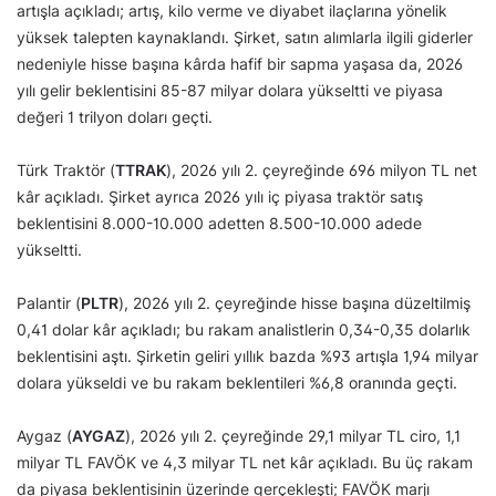
artışla açıkladı; artış, kilo verme ve diyabet ilaçlarına yönelik
yüksek talepten kaynaklandı. Şirket, satın alımlarla ilgili giderler
nedeniyle hisse başına kârda hafif bir sapma yaşasa da, 2026
yılı gelir beklentisini 85-87 milyar dolara yükseltti ve piyasa
değeri 1 trilyon doları geçti.
Türk Traktör (
TTRAK
), 2026 yılı 2. çeyreğinde 696 milyon TL net
kâr açıkladı. Şirket ayrıca 2026 yılı iç piyasa traktör satış
beklentisini 8.000-10.000 adetten 8.500-10.000 adede
yükseltti.
Palantir (
PLTR
), 2026 yılı 2. çeyreğinde hisse başına düzeltilmiş
0,41 dolar kâr açıkladı; bu rakam analistlerin 0,34-0,35 dolarlık
beklentisini aştı. Şirketin geliri yıllık bazda %93 artışla 1,94 milyar
dolara yükseldi ve bu rakam beklentileri %6,8 oranında geçti.
Aygaz (
AYGAZ
), 2026 yılı 2. çeyreğinde 29,1 milyar TL ciro, 1,1
milyar TL FAVÖK ve 4,3 milyar TL net kâr açıkladı. Bu üç rakam
da piyasa beklentisinin üzerinde gerçekleşti; FAVÖK marjı