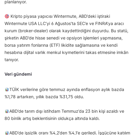
planlanıyor.
Kripto piyasa yapıcısı Wintermute, ABD’deki iştiraki
Wintermute USA LLC’yi 6 Ağustos’ta SEC’e ve FINRA’ya aracı
kurum (broker-dealer) olarak kaydettirdiğini duyurdu. Bu statü,
şirketin ABD’de hisse senedi ve opsiyon işlemleri yapmasına,
borsa yatırım fonlarına (ETF) likidite sağlamasına ve kendi
hesabına dijital varlık menkul kıymetlerini takas etmesine imkân
tanıyor.
Veri gündemi
TÜİK verilerine göre temmuz ayında enflasyon aylık bazda
%1,78 artarken, yıllık bazda %31,75 oldu.
ABD’de tarım dışı istihdam Temmuz’da 23 bin kişi azaldı ve
80 binlik artış beklentisinin oldukça altında kaldı.
ABD’de işsizlik oranı %4,2’den %4,1’e geriledi. İşgücüne katılım