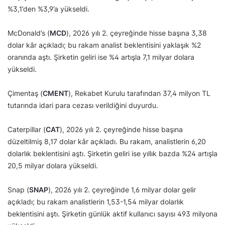
%3,1’den %3,9’a yükseldi.
McDonald’s (
MCD
), 2026 yılı 2. çeyreğinde hisse başına 3,38
dolar kâr açıkladı; bu rakam analist beklentisini yaklaşık %2
oranında aştı. Şirketin geliri ise %4 artışla 7,1 milyar dolara
yükseldi.
Çimentaş (
CMENT
), Rekabet Kurulu tarafından 37,4 milyon TL
tutarında idari para cezası verildiğini duyurdu.
Caterpillar (
CAT
), 2026 yılı 2. çeyreğinde hisse başına
düzeltilmiş 8,17 dolar kâr açıkladı. Bu rakam, analistlerin 6,20
dolarlık beklentisini aştı. Şirketin geliri ise yıllık bazda %24 artışla
20,5 milyar dolara yükseldi.
Snap (
SNAP
), 2026 yılı 2. çeyreğinde 1,6 milyar dolar gelir
açıkladı; bu rakam analistlerin 1,53-1,54 milyar dolarlık
beklentisini aştı. Şirketin günlük aktif kullanıcı sayısı 493 milyona