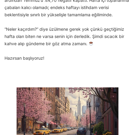
ardından Temmuz’u %4,70 negatif kapattı. Hafta içi toparlanma
çabaları kalıcı olamadı; endeks haftayı istihdam verisi
beklentisiyle sınırlı bir yükselişle tamamlama eğiliminde.
“Neler kaçırdım?” diye üzülmene gerek yok çünkü geçtiğimiz
hafta olan biten ne varsa senin için derledik. Şimdi sıcacık bir
kahve alıp gündeme bir göz atma zamanı.
Hazırsan başlıyoruz!