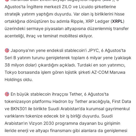
Ağustos’ta İngiltere merkezli ZILO ve Licuido şirketlerine
stratejik yatırım yaptığını duyurdu. Var olan iş birliklerini hisse
ortaklığına dönüştüren bu adımla Ripple, XRP Ledger (
XRPL
)
üzerindeki sermaye piyasaları altyapısına düzenlenmiş transfer
acenteliği, ihraç ve teminat mobilitesi ekliyor.
Japonya’nın yene endeksli stablecoin’i JPYC, 6 Ağustos’ta
Seri B yatırım turunu genişleterek toplam 6 milyar yene (yaklaşık
38 milyon dolar) çıkardığını açıkladı. Turdaki en son yatırımcı,
Tokyo borsasında işlem gören lojistik şirketi AZ-COM Maruwa
Holdings oldu.
En büyük stablecoin ihraççısı Tether, 6 Ağustos’ta
tokenizasyon platformu Hadron by Tether aracılığıyla, First Data
ve BKN301 ile birlikte Suudi Arabistan’da kurumsal gayrimenkul
varlıklarını tokenize edecek bir iş birliği duyurdu. Suudi
Arabistan’ın Vizyon 2030 programına dayanan bu girişimin
ileride enerji ve altyapı finansmanı gibi alanlara da genişlemesi