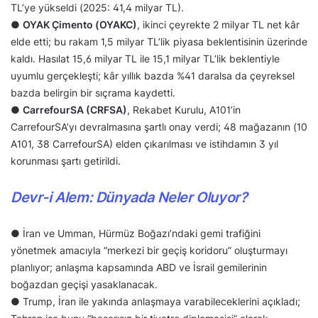
TL’ye yükseldi (2025: 41,4 milyar TL).
●
OYAK Çimento (OYAKC)
, ikinci çeyrekte 2 milyar TL net kâr
elde etti; bu rakam 1,5 milyar TL’lik piyasa beklentisinin üzerinde
kaldı. Hasılat 15,6 milyar TL ile 15,1 milyar TL’lik beklentiyle
uyumlu gerçekleşti; kâr yıllık bazda %41 daralsa da çeyreksel
bazda belirgin bir sıçrama kaydetti.
●
CarrefourSA (CRFSA)
, Rekabet Kurulu, A101’in
CarrefourSA’yı devralmasına şartlı onay verdi; 48 mağazanın (10
A101, 38 CarrefourSA) elden çıkarılması ve istihdamın 3 yıl
korunması şartı getirildi.
Devr-i Alem: Dünyada Neler Oluyor?
● İran ve Umman, Hürmüz Boğazı’ndaki gemi trafiğini
yönetmek amacıyla “merkezi bir geçiş koridoru” oluşturmayı
planlıyor; anlaşma kapsamında ABD ve İsrail gemilerinin
boğazdan geçişi yasaklanacak.
● Trump, İran ile yakında anlaşmaya varabileceklerini açıkladı;