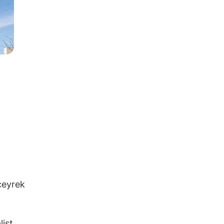
 çeyrek
list