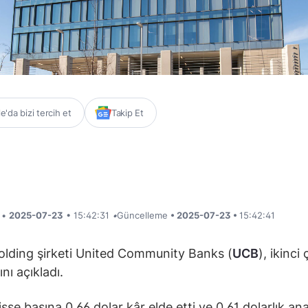
'da bizi tercih et
Takip Et
i •
2025-07-23
• 15:42:31
•
Güncelleme
• 2025-07-23 •
15:42:41
lding şirketi United Community Banks (
UCB
), ikinci
nı açıkladı.
isse başına 0,66 dolar kâr elde etti ve 0,61 dolarlık ana