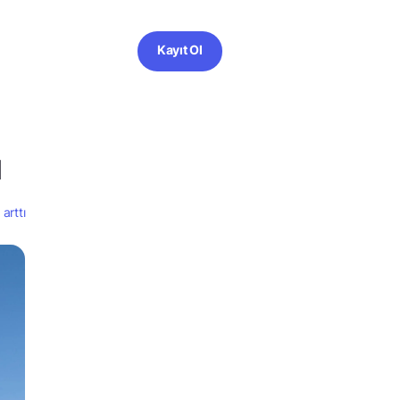
Kayıt Ol
ı
arttı