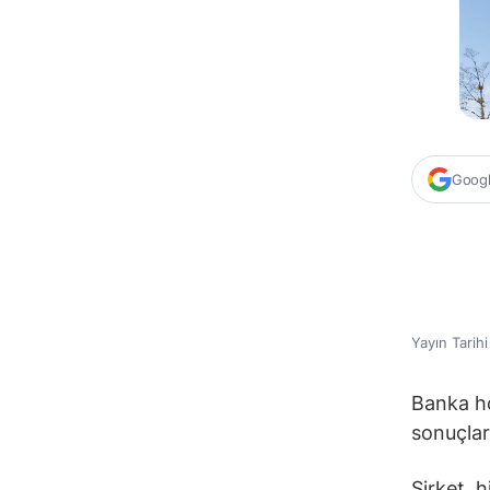
Google
Yayın Tarih
Banka ho
sonuçları
Şirket, h