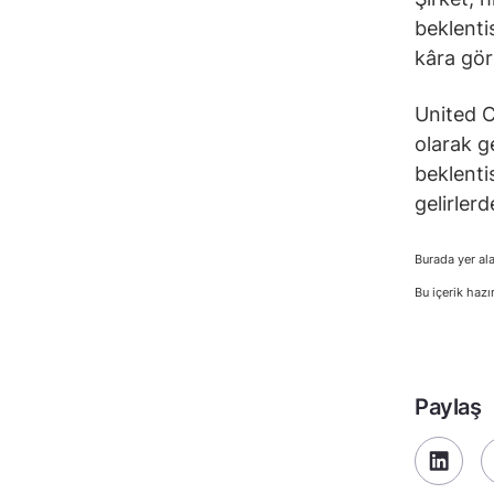
beklenti
kâra gör
United C
olarak g
beklenti
gelirlerd
Burada yer ala
Bu içerik hazı
Paylaş