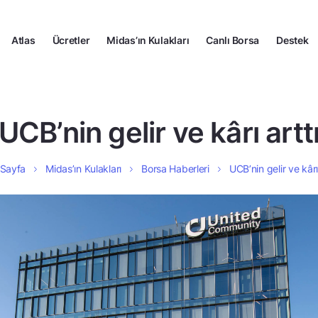
Atlas
Ücretler
Midas’ın Kulakları
Canlı Borsa
Destek
UCB’nin gelir ve kârı artt
 Sayfa
Midas’ın Kulakları
Borsa Haberleri
UCB’nin gelir ve kârı 