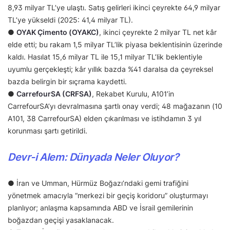
8,93 milyar TL’ye ulaştı. Satış gelirleri ikinci çeyrekte 64,9 milyar
TL’ye yükseldi (2025: 41,4 milyar TL).
●
OYAK Çimento (OYAKC)
, ikinci çeyrekte 2 milyar TL net kâr
elde etti; bu rakam 1,5 milyar TL’lik piyasa beklentisinin üzerinde
kaldı. Hasılat 15,6 milyar TL ile 15,1 milyar TL’lik beklentiyle
uyumlu gerçekleşti; kâr yıllık bazda %41 daralsa da çeyreksel
bazda belirgin bir sıçrama kaydetti.
●
CarrefourSA (CRFSA)
, Rekabet Kurulu, A101’in
CarrefourSA’yı devralmasına şartlı onay verdi; 48 mağazanın (10
A101, 38 CarrefourSA) elden çıkarılması ve istihdamın 3 yıl
korunması şartı getirildi.
Devr-i Alem: Dünyada Neler Oluyor?
● İran ve Umman, Hürmüz Boğazı’ndaki gemi trafiğini
yönetmek amacıyla “merkezi bir geçiş koridoru” oluşturmayı
planlıyor; anlaşma kapsamında ABD ve İsrail gemilerinin
boğazdan geçişi yasaklanacak.