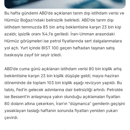
Bu hafta gündemi ABD’de açıklanan tarım dışı istihdam verisi ve
Hürmüz Boğazı’ndaki belirsizlik belirledi. ABD’de tarım dışı
istihdam temmuzda 85 bin artış beklentisine karşın 23 bin kişi
azaldı; işsizlik oranı %4,1’e geriledi. İran-Umman arasındaki
Hürmüz görüşmeleri ise petrol fiyatlarında sert dalgalanmalara
yol açtı. Yurt içinde BIST 100 geçen haftadan taşınan satış
baskısıyla zayıf bir seyir izledi.
ABD’de cuma günü açıklanan istihdam verisi 80 bin kişilik artış
beklentisine karşın 23 bin kişilik düşüşle geldi; mayıs-haziran
döneminde de toplam 103 bin kişilik aşağı revizyon yapıldı. Bu
tablo, Fed’in gelecek adımlarına dair belirsizliği artırdı. Petrolde
ise Bessent’in anlaşmaya yakın olunduğu açıklamaları fiyatları
80 doların altına çekerken, İran’ın “düşmanca” gemilerin geçişini
yasaklayan taslağı haftanın sonunda fiyatları yeniden yukarı
çevirdi.