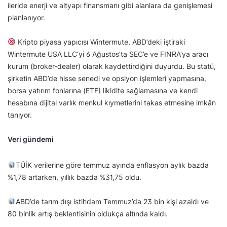
ileride enerji ve altyapı finansmanı gibi alanlara da genişlemesi
planlanıyor.
Kripto piyasa yapıcısı Wintermute, ABD’deki iştiraki
Wintermute USA LLC’yi 6 Ağustos’ta SEC’e ve FINRA’ya aracı
kurum (broker-dealer) olarak kaydettirdiğini duyurdu. Bu statü,
şirketin ABD’de hisse senedi ve opsiyon işlemleri yapmasına,
borsa yatırım fonlarına (ETF) likidite sağlamasına ve kendi
hesabına dijital varlık menkul kıymetlerini takas etmesine imkân
tanıyor.
Veri gündemi
TÜİK verilerine göre temmuz ayında enflasyon aylık bazda
%1,78 artarken, yıllık bazda %31,75 oldu.
ABD’de tarım dışı istihdam Temmuz’da 23 bin kişi azaldı ve
80 binlik artış beklentisinin oldukça altında kaldı.