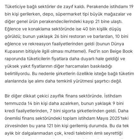
Tüketiciye bağlı sektörler de zayıf kaldı. Perakende istihdamı 19
bin kişi gerilerken, depo, süpermarket tipi büyük mağazalar ve
diğer genel ürün perakendecilerindeki kayıp 21 bine ulaştı.
Eğlence ve konaklama sektöründe ise 40 bin kişilik düşüş
görüldü; bunun yaklaşık 26 bini restoran ve barlardan, 10 bini
eğlence ve rekreasyon faaliyetlerinden geldi (bunun Dünya
Kupasının bitişiyle ilgili olması muhtemel). Fed’in son Beige Book
raporunda tüketicilerin fiyatlara daha duyarlı hale geldiği ve
yüksek yakıt fiyatlarının diğer harcamaları baskıladığı
belirtiliyordu. Bu nedenle şirketlerin özellikle isteğe bağlı tüketim
alanlarında işe alımı daha temkinli yürütmesi şaşırtıcı değil.
Bir diğer dikkat çekici zayıflık finans sektöründe. İstihdam
temmuzda 14 bin kişi daha azalırken, bunun yaklaşık 9 bini
kredi faaliyetlerinden, 7 bini sigorta şirketlerinden geldi. Daha
önemlisi finans sektöründeki toplam istihdam Mayıs 2025’teki
zirvesinden bu yana 121 bin kişi gerilemiş durumda. Bu da tek
aylık bir dalgalanmadan çok, kredi talebinin ılımlı seyrettiği