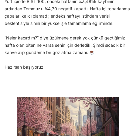
Yurt içinde BIST 100, önceki haftanın %3,48’lik kaybının
ardından Temmuz’u %4,70 negatif kapattı. Hafta içi toparlanma
çabaları kalıcı olamadı; endeks haftayı istihdam verisi
beklentisiyle sınırlı bir yükselişle tamamlama eğiliminde.
“Neler kaçırdım?” diye üzülmene gerek yok çünkü geçtiğimiz
hafta olan biten ne varsa senin için derledik. Şimdi sıcacık bir
kahve alıp gündeme bir göz atma zamanı.
Hazırsan başlıyoruz!