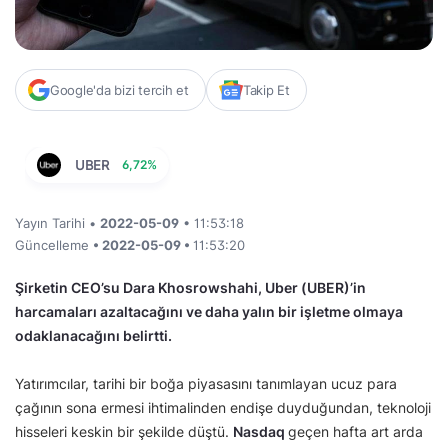
Google'da bizi tercih et
Takip Et
UBER
6,72%
Yayın Tarihi •
2022-05-09
• 11:53:18
Güncelleme
• 2022-05-09 •
11:53:20
Şirketin CEO’su Dara Khosrowshahi, Uber (UBER)’in
harcamaları azaltacağını ve daha yalın bir işletme olmaya
odaklanacağını belirtti.
Yatırımcılar, tarihi bir boğa piyasasını tanımlayan ucuz para
çağının sona ermesi ihtimalinden endişe duyduğundan, teknoloji
hisseleri keskin bir şekilde düştü.
Nasdaq
geçen hafta art arda