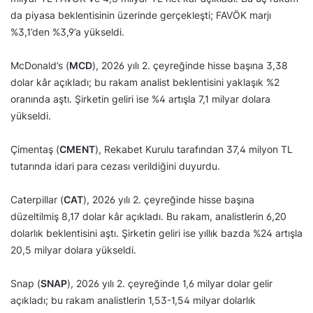
da piyasa beklentisinin üzerinde gerçekleşti; FAVÖK marjı
%3,1’den %3,9’a yükseldi.
McDonald’s (
MCD
), 2026 yılı 2. çeyreğinde hisse başına 3,38
dolar kâr açıkladı; bu rakam analist beklentisini yaklaşık %2
oranında aştı. Şirketin geliri ise %4 artışla 7,1 milyar dolara
yükseldi.
Çimentaş (
CMENT
), Rekabet Kurulu tarafından 37,4 milyon TL
tutarında idari para cezası verildiğini duyurdu.
Caterpillar (
CAT
), 2026 yılı 2. çeyreğinde hisse başına
düzeltilmiş 8,17 dolar kâr açıkladı. Bu rakam, analistlerin 6,20
dolarlık beklentisini aştı. Şirketin geliri ise yıllık bazda %24 artışla
20,5 milyar dolara yükseldi.
Snap (
SNAP
), 2026 yılı 2. çeyreğinde 1,6 milyar dolar gelir
açıkladı; bu rakam analistlerin 1,53-1,54 milyar dolarlık