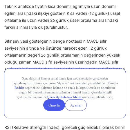
Teknik analizde fiyatın kısa dönemli eğilimiyle uzun dönemli
eğilimi arasındaki ilişkiyi gösterir. Kısa vadeli (12 günlük) üssel
ortalama ile uzun vadeli 26 günlük üssel ortalama arasındaki
farkın alınmasıyla oluşturulmuştur.
Sıfır seviyesi göstergenin denge noktasıdır. MACD sıfır
seviyesinin altında ve üstünde hareket eder. 12 günlük
ortalamanın değeri 26 günlük ortalamanın değerinden yüksek
olduğu zaman MACD sıfır seviyesinin üzerindedir. MACD sıfır
seviyesinin üzerindeyken, kısa vadeli talep uzun vadeli talepten
güçlüdür. Bu durum boğa piyasasını işaret eder. 12 günlük
hareketli ortalamanın değeri 26 günlük hareketli ortalamanın
değerinden düşük olduğunda MACD sıfır seviyesinin altındadır.
MACD sıfır seviyesinin altındayken ayı piyasasını işaret eder.
RSI (Göreceli Güç Endeksi) Nedir?
RSI (Relative Strength Index), göreceli güç endeksi olarak bilinir