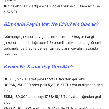
görüyor.
● Ons altın %1,12 artışla 4.287 dolara yükseldi. Gram altın ise
6.523 TL.
Bilmende Fayda Var: Ne Oldu? Ne Olacak?
Dün hangi şirketler pay geri alım kararı aldı? Bugün hangi
şirketler temettü dağıtacak? Ekonomik takvimde hangi önemli
gelişmeler var? Buna benzer tüm soruların cevabını aşağıda
bulabilirsin!
Kimler Ne Kadar Pay Geri Aldı?
BOBET
, 57.707 adet payı
17,69 TL
fiyattan geri aldı.
BORSK
, 250.000 adet payı
5,60-5,67 TL
fiyat aralığından geri
aldı.
EKIM
, 180.000 adet payı
17,88-18,15 TL
fiyat aralığından geri
aldı.
ENERY
, 300.000 adet payı
8,34-8,36 TL
fiyat aralığından geri