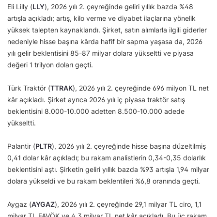
Eli Lilly (
LLY
), 2026 yılı 2. çeyreğinde geliri yıllık bazda %48
artışla açıkladı; artış, kilo verme ve diyabet ilaçlarına yönelik
yüksek talepten kaynaklandı. Şirket, satın alımlarla ilgili giderler
nedeniyle hisse başına kârda hafif bir sapma yaşasa da, 2026
yılı gelir beklentisini 85-87 milyar dolara yükseltti ve piyasa
değeri 1 trilyon doları geçti.
Türk Traktör (
TTRAK
), 2026 yılı 2. çeyreğinde 696 milyon TL net
kâr açıkladı. Şirket ayrıca 2026 yılı iç piyasa traktör satış
beklentisini 8.000-10.000 adetten 8.500-10.000 adede
yükseltti.
Palantir (
PLTR
), 2026 yılı 2. çeyreğinde hisse başına düzeltilmiş
0,41 dolar kâr açıkladı; bu rakam analistlerin 0,34-0,35 dolarlık
beklentisini aştı. Şirketin geliri yıllık bazda %93 artışla 1,94 milyar
dolara yükseldi ve bu rakam beklentileri %6,8 oranında geçti.
Aygaz (
AYGAZ
), 2026 yılı 2. çeyreğinde 29,1 milyar TL ciro, 1,1
milyar TL FAVÖK ve 4,3 milyar TL net kâr açıkladı. Bu üç rakam