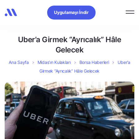
Uygulamayı İndir
Uber’a Girmek “Ayrıcalık” Hâle
Gelecek
Ana Sayfa
Midas’ın Kulakları
Borsa Haberleri
Uber’a
Girmek “Ayrıcalık” Hâle Gelecek