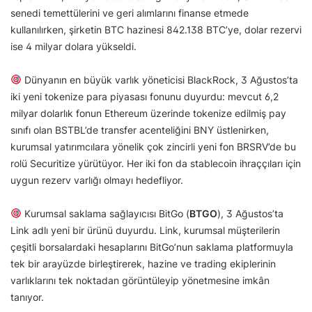
senedi temettülerini ve geri alımlarını finanse etmede
kullanılırken, şirketin BTC hazinesi 842.138 BTC’ye, dolar rezervi
ise 4 milyar dolara yükseldi.
Dünyanın en büyük varlık yöneticisi BlackRock, 3 Ağustos’ta
iki yeni tokenize para piyasası fonunu duyurdu: mevcut 6,2
milyar dolarlık fonun Ethereum üzerinde tokenize edilmiş pay
sınıfı olan BSTBL’de transfer acenteliğini BNY üstlenirken,
kurumsal yatırımcılara yönelik çok zincirli yeni fon BRSRV’de bu
rolü Securitize yürütüyor. Her iki fon da stablecoin ihraççıları için
uygun rezerv varlığı olmayı hedefliyor.
Kurumsal saklama sağlayıcısı BitGo (
BTGO
), 3 Ağustos’ta
Link adlı yeni bir ürünü duyurdu. Link, kurumsal müşterilerin
çeşitli borsalardaki hesaplarını BitGo’nun saklama platformuyla
tek bir arayüzde birleştirerek, hazine ve trading ekiplerinin
varlıklarını tek noktadan görüntüleyip yönetmesine imkân
tanıyor.