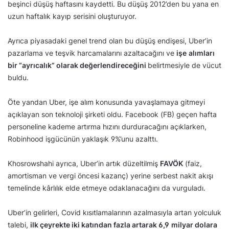
beşinci düşüş haftasını kaydetti. Bu düşüş 2012’den bu yana en
uzun haftalık kayıp serisini oluşturuyor.
Ayrıca piyasadaki genel trend olan bu düşüş endişesi, Uber’in
pazarlama ve teşvik harcamalarını azaltacağını ve
işe
alımları
bir “ayrıcalık” olarak değerlendireceğini
belirtmesiyle de vücut
buldu.
Öte yandan Uber, işe alım konusunda yavaşlamaya gitmeyi
açıklayan son teknoloji şirketi oldu. Facebook (FB) geçen hafta
personeline kademe artırma hızını durduracağını açıklarken,
Robinhood işgücünün yaklaşık 9%’unu azalttı.
Khosrowshahi ayrıca, Uber’in artık düzeltilmiş
FAVÖK
(faiz,
amortisman ve vergi öncesi kazanç) yerine serbest nakit akışı
temelinde kârlılık elde etmeye odaklanacağını da vurguladı.
Uber’in gelirleri, Covid kısıtlamalarının azalmasıyla artan yolculuk
talebi,
ilk çeyrekte iki katından fazla artarak 6,9
milyar dolara