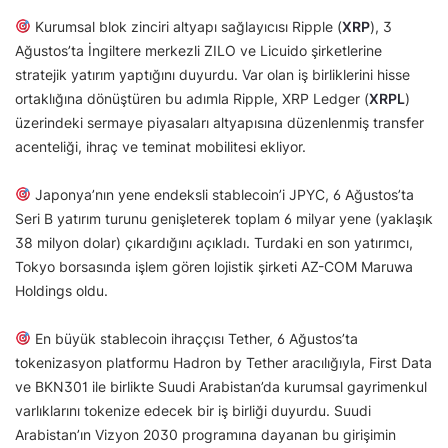
Kurumsal blok zinciri altyapı sağlayıcısı Ripple (
XRP
), 3
Ağustos’ta İngiltere merkezli ZILO ve Licuido şirketlerine
stratejik yatırım yaptığını duyurdu. Var olan iş birliklerini hisse
ortaklığına dönüştüren bu adımla Ripple, XRP Ledger (
XRPL
)
üzerindeki sermaye piyasaları altyapısına düzenlenmiş transfer
acenteliği, ihraç ve teminat mobilitesi ekliyor.
Japonya’nın yene endeksli stablecoin’i JPYC, 6 Ağustos’ta
Seri B yatırım turunu genişleterek toplam 6 milyar yene (yaklaşık
38 milyon dolar) çıkardığını açıkladı. Turdaki en son yatırımcı,
Tokyo borsasında işlem gören lojistik şirketi AZ-COM Maruwa
Holdings oldu.
En büyük stablecoin ihraççısı Tether, 6 Ağustos’ta
tokenizasyon platformu Hadron by Tether aracılığıyla, First Data
ve BKN301 ile birlikte Suudi Arabistan’da kurumsal gayrimenkul
varlıklarını tokenize edecek bir iş birliği duyurdu. Suudi
Arabistan’ın Vizyon 2030 programına dayanan bu girişimin