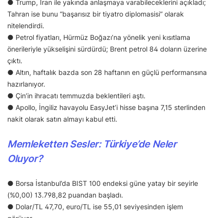
● Trump, İran ile yakında anlaşmaya varabileceklerini açıkladı;
Tahran ise bunu “başarısız bir tiyatro diplomasisi” olarak
nitelendirdi.
● Petrol fiyatları, Hürmüz Boğazı’na yönelik yeni kısıtlama
önerileriyle yükselişini sürdürdü; Brent petrol 84 doların üzerine
çıktı.
● Altın, haftalık bazda son 28 haftanın en güçlü performansına
hazırlanıyor.
● Çin’in ihracatı temmuzda beklentileri aştı.
● Apollo, İngiliz havayolu EasyJet’i hisse başına 7,15 sterlinden
nakit olarak satın almayı kabul etti.
Memleketten Sesler: Türkiye’de Neler
Oluyor?
● Borsa İstanbul’da BIST 100 endeksi güne yatay bir seyirle
(%0,00) 13.798,82 puandan başladı.
● Dolar/TL 47,70, euro/TL ise 55,01 seviyesinden işlem