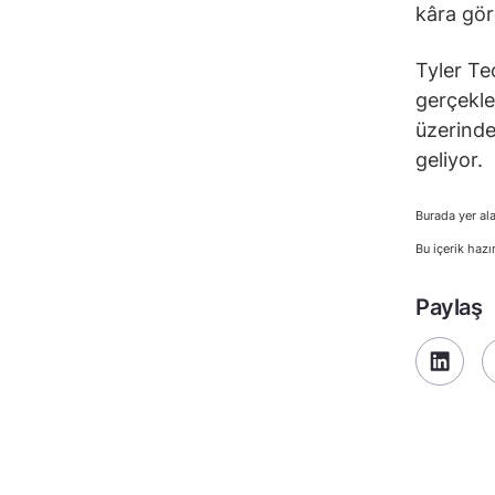
kâra gör
Tyler Tec
gerçekle
üzerinde
geliyor.
Burada yer ala
Bu içerik hazı
Paylaş