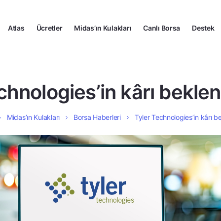
Atlas
Ücretler
Midas’ın Kulakları
Canlı Borsa
Destek
hnologies’in kârı beklent
Midas’ın Kulakları
Borsa Haberleri
Tyler Technologies’in kârı bek