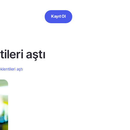
Kayıt Ol
ileri aştı
lentileri aştı