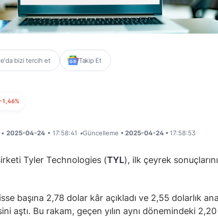
'da bizi tercih et
Takip Et
-1,46%
i •
2025-04-24
• 17:58:41
•
Güncelleme
• 2025-04-24 •
17:58:53
şirketi Tyler Technologies (
TYL
), ilk çeyrek sonuçlarını
isse başına 2,78 dolar kâr açıkladı ve 2,55 dolarlık ana
sini aştı. Bu rakam, geçen yılın aynı dönemindeki 2,20 