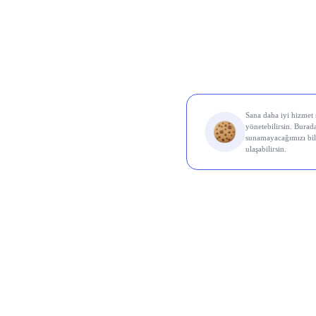
Al Sin
Koç 