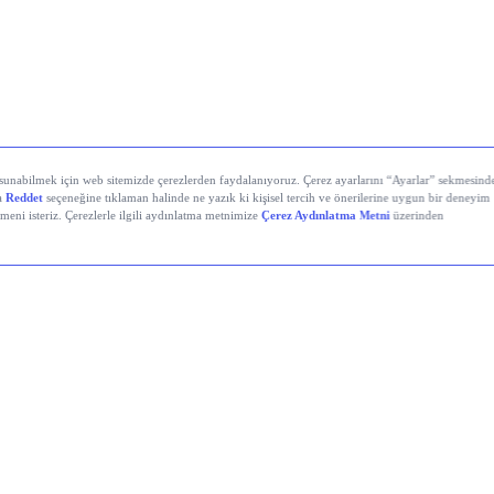
yali Veren Hisseler
Holding (KCHOL)