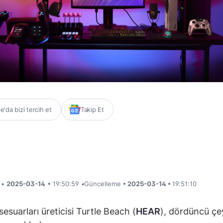
'da bizi tercih et
Takip Et
i •
2025-03-14
• 19:50:59
•
Güncelleme
• 2025-03-14 •
19:51:10
esuarları üreticisi Turtle Beach (
HEAR
), dördüncü çe