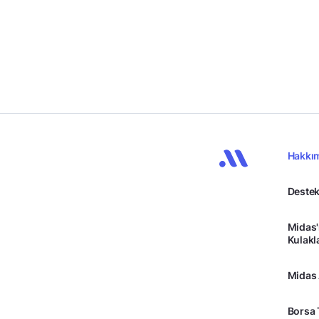
Hakkı
Destek
Midas'
Kulakl
Midas
Borsa 