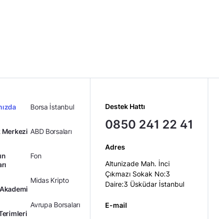
Midas Sorumluluk Beyanı
Destek Hattı
mızda
Borsa İstanbul
0850 241 22 41
 Merkezi
ABD Borsaları
Adres
ın
Fon
Altunizade Mah. İnci
arı
Çıkmazı Sokak No:3
Midas Kripto
Daire:3 Üsküdar İstanbul
 Akademi
Avrupa Borsaları
E-mail
Terimleri