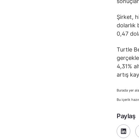
sonuçları
Şirket, h
dolarlık
0,47 dol
Turtle B
gerçekle
4,31% al
artış kay
Burada yer ala
Bu içerik hazı
Paylaş