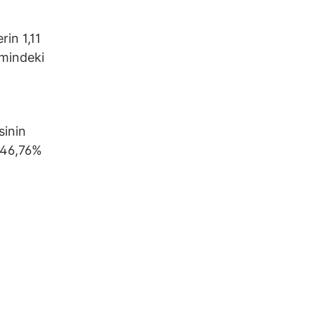
rin 1,11
emindeki
sinin
e 46,76%