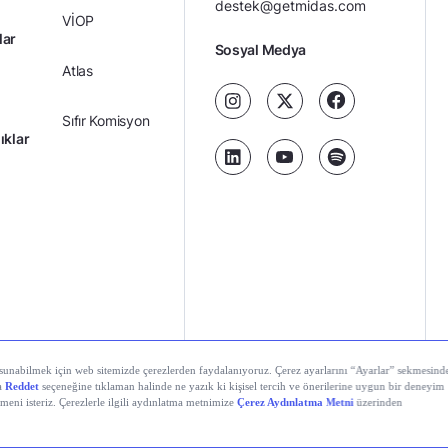
destek@getmidas.com
VİOP
lar
Sosyal Medya
Atlas
Sıfır Komisyon
ıklar
Kredili Yatırım
Ücretler
Kariyer
Kişisel
al Teknolojiler A.Ş. Tüm hakları saklıdır.
Gizlilik
Verilerin
Politikası
Korunması