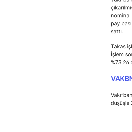
çıkarılm
nominal 
pay başı
sattı.
Takas iş
İşlem so
%73,26 
VAKBN
Vakıfbank
düşüşle 