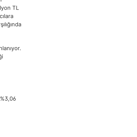
ilyon TL
cılara
şılığında
nlanıyor.
ği
a %3,06