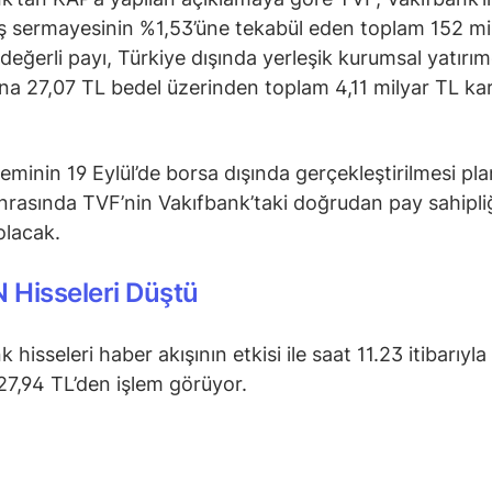
ış sermayesinin %1,53’üne tekabül eden toplam 152 m
değerli payı, Türkiye dışında yerleşik kurumsal yatırım
na 27,07 TL bedel üzerinden toplam 4,11 milyar TL kar
leminin 19 Eylül’de borsa dışında gerçekleştirilmesi pla
nrasında TVF’nin Vakıfbank’taki doğrudan pay sahipli
olacak.
 Hisseleri Düştü
 hisseleri haber akışının etkisi ile saat 11.23 itibarıyl
27,94 TL’den işlem görüyor.