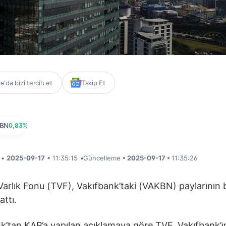
'da bizi tercih et
Takip Et
BN
0,83%
i •
2025-09-17
• 11:35:15
•
Güncelleme
• 2025-09-17 •
11:35:26
Varlık Fonu (TVF), Vakıfbank’taki (VAKBN) paylarının b
attı.
k’tan KAP’a yapılan açıklamaya göre TVF, Vakıfbank’ı