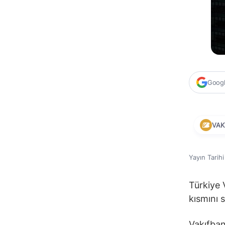
Google
VAK
Yayın Tarih
Türkiye 
kısmını s
Vakıfban