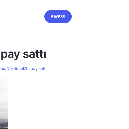
Kayıt Ol
pay sattı
onu, Vakıfbank’ta pay sattı