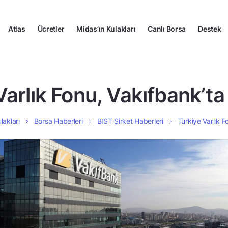
Atlas
Ücretler
Midas’ın Kulakları
Canlı Borsa
Destek
Varlık Fonu, Vakıfbank’ta 
lakları
Borsa Haberleri
BIST Şirket Haberleri
Türkiye Varlık F