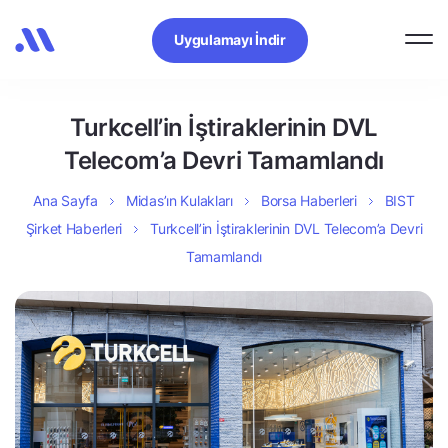
Uygulamayı İndir
Turkcell’in İştiraklerinin DVL
Telecom’a Devri Tamamlandı
Ana Sayfa
Midas’ın Kulakları
Borsa Haberleri
BIST
Şirket Haberleri
Turkcell’in İştiraklerinin DVL Telecom’a Devri
Tamamlandı