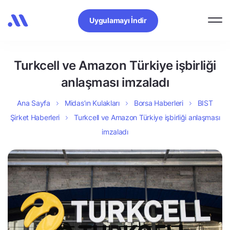
Uygulamayı İndir
Turkcell ve Amazon Türkiye işbirliği
anlaşması imzaladı
Ana Sayfa
Midas’ın Kulakları
Borsa Haberleri
BIST
Şirket Haberleri
Turkcell ve Amazon Türkiye işbirliği anlaşması
imzaladı