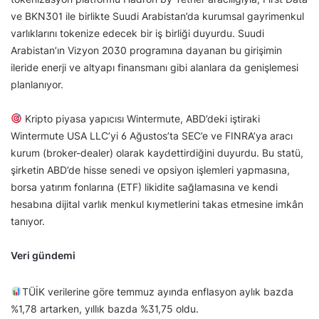
ve BKN301 ile birlikte Suudi Arabistan’da kurumsal gayrimenkul
varlıklarını tokenize edecek bir iş birliği duyurdu. Suudi
Arabistan’ın Vizyon 2030 programına dayanan bu girişimin
ileride enerji ve altyapı finansmanı gibi alanlara da genişlemesi
planlanıyor.
Kripto piyasa yapıcısı Wintermute, ABD’deki iştiraki
Wintermute USA LLC’yi 6 Ağustos’ta SEC’e ve FINRA’ya aracı
kurum (broker-dealer) olarak kaydettirdiğini duyurdu. Bu statü,
şirketin ABD’de hisse senedi ve opsiyon işlemleri yapmasına,
borsa yatırım fonlarına (ETF) likidite sağlamasına ve kendi
hesabına dijital varlık menkul kıymetlerini takas etmesine imkân
tanıyor.
Veri gündemi
TÜİK verilerine göre temmuz ayında enflasyon aylık bazda
%1,78 artarken, yıllık bazda %31,75 oldu.