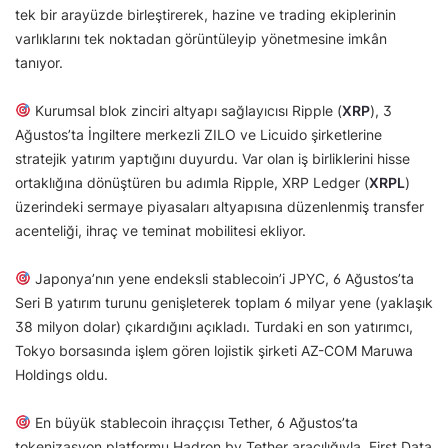
tek bir arayüzde birleştirerek, hazine ve trading ekiplerinin
varlıklarını tek noktadan görüntüleyip yönetmesine imkân
tanıyor.
Kurumsal blok zinciri altyapı sağlayıcısı Ripple (
XRP
), 3
Ağustos’ta İngiltere merkezli ZILO ve Licuido şirketlerine
stratejik yatırım yaptığını duyurdu. Var olan iş birliklerini hisse
ortaklığına dönüştüren bu adımla Ripple, XRP Ledger (
XRPL
)
üzerindeki sermaye piyasaları altyapısına düzenlenmiş transfer
acenteliği, ihraç ve teminat mobilitesi ekliyor.
Japonya’nın yene endeksli stablecoin’i JPYC, 6 Ağustos’ta
Seri B yatırım turunu genişleterek toplam 6 milyar yene (yaklaşık
38 milyon dolar) çıkardığını açıkladı. Turdaki en son yatırımcı,
Tokyo borsasında işlem gören lojistik şirketi AZ-COM Maruwa
Holdings oldu.
En büyük stablecoin ihraççısı Tether, 6 Ağustos’ta
tokenizasyon platformu Hadron by Tether aracılığıyla, First Data