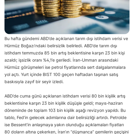
Bu hafta gündemi ABD’de açıklanan tarım dışı istihdam verisi ve
Hürmüz Boğazı’ndaki belirsizlik belirledi. ABD’de tarım dışı
istihdam temmuzda 85 bin artış beklentisine karşın 23 bin kişi
azaldı; işsizlik oranı %4,1’e geriledi. İran-Umman arasındaki
Hürmüz görüşmeleri ise petrol fiyatlarında sert dalgalanmalara
yol açtı. Yurt içinde BIST 100 geçen haftadan taşınan satış
baskısıyla zayıf bir seyir izledi.
ABD’de cuma günü açıklanan istihdam verisi 80 bin kişilik artış
beklentisine karşın 23 bin kişilik düşüşle geldi; mayıs-haziran
döneminde de toplam 103 bin kişilik aşağı revizyon yapıldı. Bu
tablo, Fed’in gelecek adımlarına dair belirsizliği artırdı. Petrolde
ise Bessent’in anlaşmaya yakın olunduğu açıklamaları fiyatları
80 doların altına çekerken, İran’ın “düşmanca” gemilerin geçişini