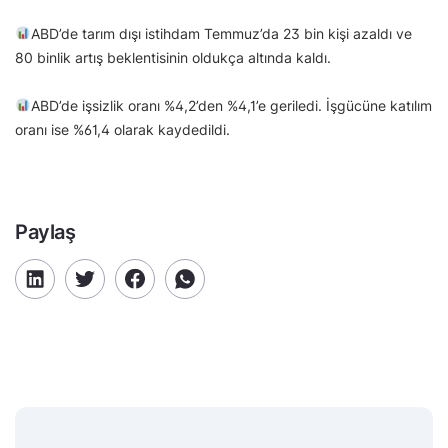
ABD’de tarım dışı istihdam Temmuz’da 23 bin kişi azaldı ve
80 binlik artış beklentisinin oldukça altında kaldı.
ABD’de işsizlik oranı %4,2’den %4,1’e geriledi. İşgücüne katılım
oranı ise %61,4 olarak kaydedildi.
Paylaş