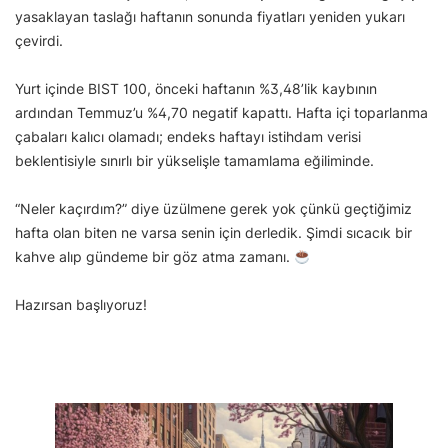
yasaklayan taslağı haftanın sonunda fiyatları yeniden yukarı
çevirdi.
Yurt içinde BIST 100, önceki haftanın %3,48’lik kaybının
ardından Temmuz’u %4,70 negatif kapattı. Hafta içi toparlanma
çabaları kalıcı olamadı; endeks haftayı istihdam verisi
beklentisiyle sınırlı bir yükselişle tamamlama eğiliminde.
“Neler kaçırdım?” diye üzülmene gerek yok çünkü geçtiğimiz
hafta olan biten ne varsa senin için derledik. Şimdi sıcacık bir
kahve alıp gündeme bir göz atma zamanı.
Hazırsan başlıyoruz!