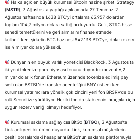
Halka açık en büyük kurumsal Bitcoin hazine şirketi Strategy
(
MSTR
), 3 Ağustos’ta yaptığı açıklamada 27 Temmuz-2
Ağustos haftasında 1.638 BTC’yi ortalama 63.957 dolardan,
toplam 104,7 milyon dolara sattığını duyurdu. Gelir, STRC hisse
senedi temettülerini ve geri alımlarını finanse etmede
kullanılırken, şirketin BTC hazinesi 842.138 BTC’ye, dolar rezervi
ise 4 milyar dolara yükseldi.
Dünyanın en büyük varlık yöneticisi BlackRock, 3 Ağustos’ta
iki yeni tokenize para piyasası fonunu duyurdu: mevcut 6,2
milyar dolarlık fonun Ethereum üzerinde tokenize edilmiş pay
sınıfı olan BSTBL’de transfer acenteliğini BNY üstlenirken,
kurumsal yatırımcılara yönelik çok zincirli yeni fon BRSRV’de bu
rolü Securitize yürütüyor. Her iki fon da stablecoin ihraççıları için
uygun rezerv varlığı olmayı hedefliyor.
Kurumsal saklama sağlayıcısı BitGo (
BTGO
), 3 Ağustos’ta
Link adlı yeni bir ürünü duyurdu. Link, kurumsal müşterilerin
çeşitli borsalardaki hesaplarını BitGo’nun saklama platformuyla