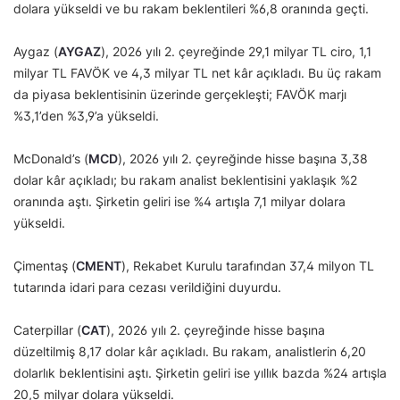
dolara yükseldi ve bu rakam beklentileri %6,8 oranında geçti.
Aygaz (
AYGAZ
), 2026 yılı 2. çeyreğinde 29,1 milyar TL ciro, 1,1
milyar TL FAVÖK ve 4,3 milyar TL net kâr açıkladı. Bu üç rakam
da piyasa beklentisinin üzerinde gerçekleşti; FAVÖK marjı
%3,1’den %3,9’a yükseldi.
McDonald’s (
MCD
), 2026 yılı 2. çeyreğinde hisse başına 3,38
dolar kâr açıkladı; bu rakam analist beklentisini yaklaşık %2
oranında aştı. Şirketin geliri ise %4 artışla 7,1 milyar dolara
yükseldi.
Çimentaş (
CMENT
), Rekabet Kurulu tarafından 37,4 milyon TL
tutarında idari para cezası verildiğini duyurdu.
Caterpillar (
CAT
), 2026 yılı 2. çeyreğinde hisse başına
düzeltilmiş 8,17 dolar kâr açıkladı. Bu rakam, analistlerin 6,20
dolarlık beklentisini aştı. Şirketin geliri ise yıllık bazda %24 artışla
20,5 milyar dolara yükseldi.