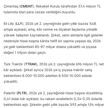
Çimentaş (
CMENT
), Rekabet Kurulu tarafından 37,4 milyon TL
tutarında idari para cezası verildiğini duyurdu.
Eli Lilly (
LLY
), 2026 yılı 2. çeyreğinde geliri yıllık bazda %48
artışla açıkladı; artış, kilo verme ve diyabet ilaçlarına yönelik
yüksek talepten kaynaklandı. Şirket, satın alımlarla ilgili giderler
nedeniyle hisse başına kârda hafif bir sapma yaşasa da, 2026
yılı gelir beklentisini 85-87 milyar dolara yükseltti ve piyasa
değeri 1 trilyon doları geçti.
Türk Traktör (
TTRAK
), 2026 yılı 2. çeyreğinde 696 milyon TL net
kâr açıkladı. Şirket ayrıca 2026 yılı iç piyasa traktör satış
beklentisini 8.000-10.000 adetten 8.500-10.000 adede
yükseltti.
Palantir (
PLTR
), 2026 yılı 2. çeyreğinde hisse başına düzeltilmiş
0,41 dolar kâr açıkladı; bu rakam analistlerin 0,34-0,35 dolarlık
beklentisini aştı. Şirketin geliri yıllık bazda %93 artışla 1,94 milyar