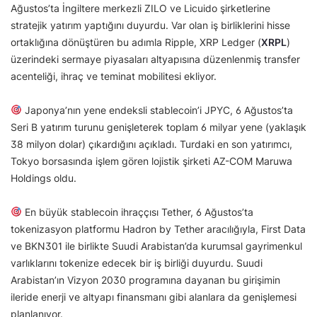
Ağustos’ta İngiltere merkezli ZILO ve Licuido şirketlerine
stratejik yatırım yaptığını duyurdu. Var olan iş birliklerini hisse
ortaklığına dönüştüren bu adımla Ripple, XRP Ledger (
XRPL
)
üzerindeki sermaye piyasaları altyapısına düzenlenmiş transfer
acenteliği, ihraç ve teminat mobilitesi ekliyor.
Japonya’nın yene endeksli stablecoin’i JPYC, 6 Ağustos’ta
Seri B yatırım turunu genişleterek toplam 6 milyar yene (yaklaşık
38 milyon dolar) çıkardığını açıkladı. Turdaki en son yatırımcı,
Tokyo borsasında işlem gören lojistik şirketi AZ-COM Maruwa
Holdings oldu.
En büyük stablecoin ihraççısı Tether, 6 Ağustos’ta
tokenizasyon platformu Hadron by Tether aracılığıyla, First Data
ve BKN301 ile birlikte Suudi Arabistan’da kurumsal gayrimenkul
varlıklarını tokenize edecek bir iş birliği duyurdu. Suudi
Arabistan’ın Vizyon 2030 programına dayanan bu girişimin
ileride enerji ve altyapı finansmanı gibi alanlara da genişlemesi
planlanıyor.