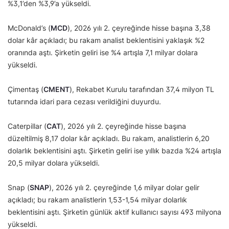
%3,1’den %3,9’a yükseldi.
McDonald’s (
MCD
), 2026 yılı 2. çeyreğinde hisse başına 3,38
dolar kâr açıkladı; bu rakam analist beklentisini yaklaşık %2
oranında aştı. Şirketin geliri ise %4 artışla 7,1 milyar dolara
yükseldi.
Çimentaş (
CMENT
), Rekabet Kurulu tarafından 37,4 milyon TL
tutarında idari para cezası verildiğini duyurdu.
Caterpillar (
CAT
), 2026 yılı 2. çeyreğinde hisse başına
düzeltilmiş 8,17 dolar kâr açıkladı. Bu rakam, analistlerin 6,20
dolarlık beklentisini aştı. Şirketin geliri ise yıllık bazda %24 artışla
20,5 milyar dolara yükseldi.
Snap (
SNAP
), 2026 yılı 2. çeyreğinde 1,6 milyar dolar gelir
açıkladı; bu rakam analistlerin 1,53-1,54 milyar dolarlık
beklentisini aştı. Şirketin günlük aktif kullanıcı sayısı 493 milyona
yükseldi.