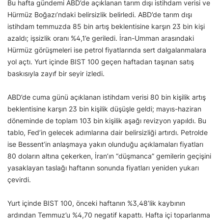
Bu hafta gündemi ABD’de açıklanan tarım dışı istihdam verisi ve
Hürmüz Boğazı’ndaki belirsizlik belirledi. ABD’de tarım dışı
istihdam temmuzda 85 bin artış beklentisine karşın 23 bin kişi
azaldı; işsizlik oranı %4,1’e geriledi. İran-Umman arasındaki
Hürmüz görüşmeleri ise petrol fiyatlarında sert dalgalanmalara
yol açtı. Yurt içinde BIST 100 geçen haftadan taşınan satış
baskısıyla zayıf bir seyir izledi.
ABD’de cuma günü açıklanan istihdam verisi 80 bin kişilik artış
beklentisine karşın 23 bin kişilik düşüşle geldi; mayıs-haziran
döneminde de toplam 103 bin kişilik aşağı revizyon yapıldı. Bu
tablo, Fed’in gelecek adımlarına dair belirsizliği artırdı. Petrolde
ise Bessent’in anlaşmaya yakın olunduğu açıklamaları fiyatları
80 doların altına çekerken, İran’ın “düşmanca” gemilerin geçişini
yasaklayan taslağı haftanın sonunda fiyatları yeniden yukarı
çevirdi.
Yurt içinde BIST 100, önceki haftanın %3,48’lik kaybının
ardından Temmuz’u %4,70 negatif kapattı. Hafta içi toparlanma