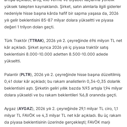
yüksek talepten kaynaklandı. Şirket, satın alımlarla ilgili giderler
nedeniyle hisse başına kârda hafif bir sapma yaşasa da, 2026
yılı gelir beklentisini 85-87 milyar dolara yükseltti ve piyasa
değeri 1 trilyon doları geçti.
Türk Traktör (
TTRAK
), 2026 yılı 2. çeyreğinde 696 milyon TL net
kâr açıkladı. Şirket ayrıca 2026 yılı iç piyasa traktör satış
beklentisini 8.000-10.000 adetten 8.500-10.000 adede
yükseltti.
Palantir (
PLTR
), 2026 yılı 2. çeyreğinde hisse başına düzeltilmiş
0,41 dolar kâr açıkladı; bu rakam analistlerin 0,34-0,35 dolarlık
beklentisini aştı. Şirketin geliri yıllık bazda %93 artışla 1,94 milyar
dolara yükseldi ve bu rakam beklentileri %6,8 oranında geçti.
Aygaz (
AYGAZ
), 2026 yılı 2. çeyreğinde 29,1 milyar TL ciro, 1,1
milyar TL FAVÖK ve 4,3 milyar TL net kâr açıkladı. Bu üç rakam
da piyasa beklentisinin üzerinde gerçekleşti; FAVÖK marjı