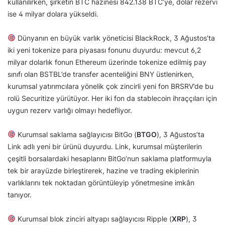
kullanılırken, şirketin BTC hazinesi 842.138 BTC’ye, dolar rezervi
ise 4 milyar dolara yükseldi.
Dünyanın en büyük varlık yöneticisi BlackRock, 3 Ağustos’ta
iki yeni tokenize para piyasası fonunu duyurdu: mevcut 6,2
milyar dolarlık fonun Ethereum üzerinde tokenize edilmiş pay
sınıfı olan BSTBL’de transfer acenteliğini BNY üstlenirken,
kurumsal yatırımcılara yönelik çok zincirli yeni fon BRSRV’de bu
rolü Securitize yürütüyor. Her iki fon da stablecoin ihraççıları için
uygun rezerv varlığı olmayı hedefliyor.
Kurumsal saklama sağlayıcısı BitGo (
BTGO
), 3 Ağustos’ta
Link adlı yeni bir ürünü duyurdu. Link, kurumsal müşterilerin
çeşitli borsalardaki hesaplarını BitGo’nun saklama platformuyla
tek bir arayüzde birleştirerek, hazine ve trading ekiplerinin
varlıklarını tek noktadan görüntüleyip yönetmesine imkân
tanıyor.
Kurumsal blok zinciri altyapı sağlayıcısı Ripple (
XRP
), 3