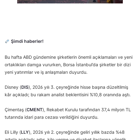
Şimdi haberler!
Bu hafta ABD gündemine şirketlerin önemli açıklamaları ve yeni
ortaklıkları damga vururken, Borsa İstanbul’da şirketler bir dizi
yeni yatırımlar ve iş anlaşmaları duyurdu.
Disney (
DIS
), 2026 yılı 3. çeyreğinde hisse başına düzeltilmiş
kâr açıkladı; bu rakam analist beklentisini %10,8 oranında aştı.
Çimentaş (
CMENT
), Rekabet Kurulu tarafından 37,4 milyon TL
tutarında idari para cezası verildiğini duyurdu.
Eli Lilly (
LLY
), 2026 yılı 2. çeyreğinde geliri yıllık bazda %48
artışla açıkladı; artış, kilo verme ve diyabet ilaçlarına yönelik