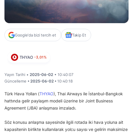
Google'da bizi tercih et
Takip Et
THYAO
-3,01%
Yayın Tarihi •
2025-06-02
• 10:40:07
Güncelleme
• 2025-06-02 •
10:40:18
Türk Hava Yolları (
THYAO
), Thai Airways ile İstanbul-Bangkok
hattında gelir paylaşım modeli üzerine bir Joint Business
Agreement (JBA) anlaşması imzaladı.
Söz konusu anlaşma sayesinde ilgili rotada iki hava yoluna ait
kapasitenin birlikte kullanılarak yolcu sayısı ve gelirin maksimize