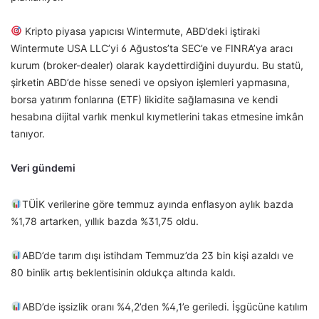
Kripto piyasa yapıcısı Wintermute, ABD’deki iştiraki
Wintermute USA LLC’yi 6 Ağustos’ta SEC’e ve FINRA’ya aracı
kurum (broker-dealer) olarak kaydettirdiğini duyurdu. Bu statü,
şirketin ABD’de hisse senedi ve opsiyon işlemleri yapmasına,
borsa yatırım fonlarına (ETF) likidite sağlamasına ve kendi
hesabına dijital varlık menkul kıymetlerini takas etmesine imkân
tanıyor.
Veri gündemi
TÜİK verilerine göre temmuz ayında enflasyon aylık bazda
%1,78 artarken, yıllık bazda %31,75 oldu.
ABD’de tarım dışı istihdam Temmuz’da 23 bin kişi azaldı ve
80 binlik artış beklentisinin oldukça altında kaldı.
ABD’de işsizlik oranı %4,2’den %4,1’e geriledi. İşgücüne katılım