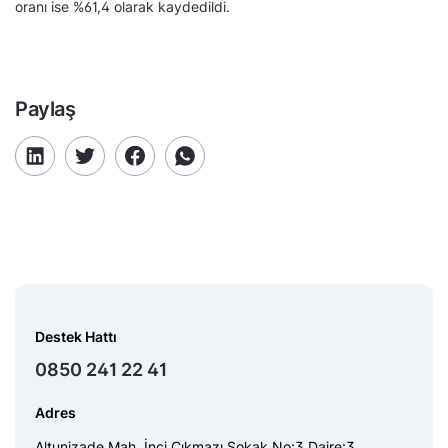
oranı ise %61,4 olarak kaydedildi.
Paylaş
Destek Hattı
0850 241 22 41
Adres
Altunizade Mah. İnci Çıkmazı Sokak No:3 Daire:3