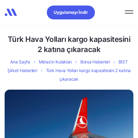
Uygulamayı İndir
Türk Hava Yolları kargo kapasitesini
2 katına çıkaracak
Ana Sayfa
Midas’ın Kulakları
Borsa Haberleri
BIST
Şirket Haberleri
Türk Hava Yolları kargo kapasitesini 2 katına
çıkaracak