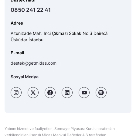
0850 241 22 41
Adres
Altunizade Mah. İnci Çıkmazı Sokak No:3 Daire:3
Üsküdar İstanbul
E-mail
destek@getmidas.com
Sosyal Medya
Yatırım hizmet ve faaliyetleri, Sermaye Piyasası Kurulu tarafından
yetkilendirilen lisanslı Midas Menkul Değerler A.Ş tarafından