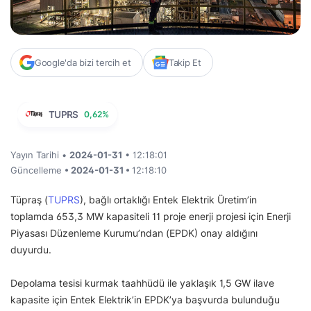
Google'da bizi tercih et
Takip Et
TUPRS
0,62%
Yayın Tarihi •
2024-01-31
• 12:18:01
Güncelleme
• 2024-01-31 •
12:18:10
Tüpraş (
TUPRS
), bağlı ortaklığı Entek Elektrik Üretim’in
toplamda 653,3 MW kapasiteli 11 proje enerji projesi için Enerji
Piyasası Düzenleme Kurumu’ndan (EPDK) onay aldığını
duyurdu.
Depolama tesisi kurmak taahhüdü ile yaklaşık 1,5 GW ilave
kapasite için Entek Elektrik’in EPDK’ya başvurda bulunduğu