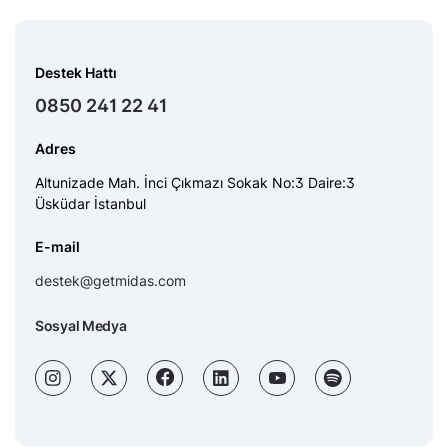
Destek Hattı
0850 241 22 41
Adres
Altunizade Mah. İnci Çıkmazı Sokak No:3 Daire:3
Üsküdar İstanbul
E-mail
destek@getmidas.com
Sosyal Medya