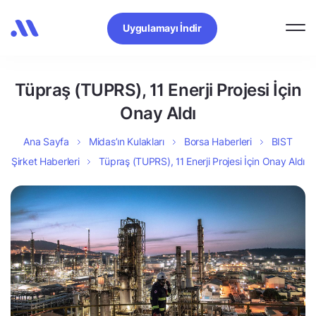
Uygulamayı İndir
Tüpraş (TUPRS), 11 Enerji Projesi İçin
Onay Aldı
Ana Sayfa
Midas’ın Kulakları
Borsa Haberleri
BIST
Şirket Haberleri
Tüpraş (TUPRS), 11 Enerji Projesi İçin Onay Aldı