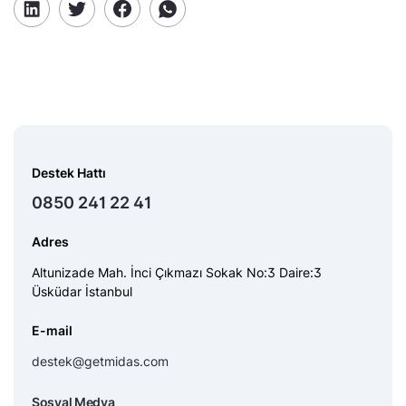
Destek Hattı
0850 241 22 41
Adres
Altunizade Mah. İnci Çıkmazı Sokak No:3 Daire:3
Üsküdar İstanbul
E-mail
destek@getmidas.com
Sosyal Medya