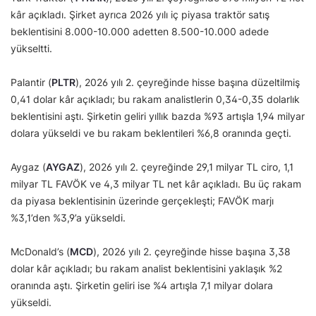
kâr açıkladı. Şirket ayrıca 2026 yılı iç piyasa traktör satış
beklentisini 8.000-10.000 adetten 8.500-10.000 adede
yükseltti.
Palantir (
PLTR
), 2026 yılı 2. çeyreğinde hisse başına düzeltilmiş
0,41 dolar kâr açıkladı; bu rakam analistlerin 0,34-0,35 dolarlık
beklentisini aştı. Şirketin geliri yıllık bazda %93 artışla 1,94 milyar
dolara yükseldi ve bu rakam beklentileri %6,8 oranında geçti.
Aygaz (
AYGAZ
), 2026 yılı 2. çeyreğinde 29,1 milyar TL ciro, 1,1
milyar TL FAVÖK ve 4,3 milyar TL net kâr açıkladı. Bu üç rakam
da piyasa beklentisinin üzerinde gerçekleşti; FAVÖK marjı
%3,1’den %3,9’a yükseldi.
McDonald’s (
MCD
), 2026 yılı 2. çeyreğinde hisse başına 3,38
dolar kâr açıkladı; bu rakam analist beklentisini yaklaşık %2
oranında aştı. Şirketin geliri ise %4 artışla 7,1 milyar dolara
yükseldi.