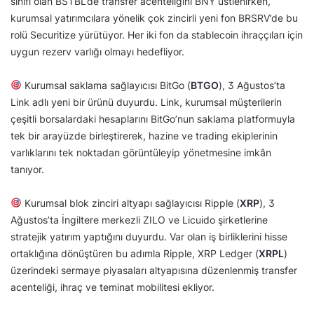
sınıfı olan BSTBL’de transfer acenteliğini BNY üstlenirken,
kurumsal yatırımcılara yönelik çok zincirli yeni fon BRSRV’de bu
rolü Securitize yürütüyor. Her iki fon da stablecoin ihraççıları için
uygun rezerv varlığı olmayı hedefliyor.
Kurumsal saklama sağlayıcısı BitGo (
BTGO
), 3 Ağustos’ta
Link adlı yeni bir ürünü duyurdu. Link, kurumsal müşterilerin
çeşitli borsalardaki hesaplarını BitGo’nun saklama platformuyla
tek bir arayüzde birleştirerek, hazine ve trading ekiplerinin
varlıklarını tek noktadan görüntüleyip yönetmesine imkân
tanıyor.
Kurumsal blok zinciri altyapı sağlayıcısı Ripple (
XRP
), 3
Ağustos’ta İngiltere merkezli ZILO ve Licuido şirketlerine
stratejik yatırım yaptığını duyurdu. Var olan iş birliklerini hisse
ortaklığına dönüştüren bu adımla Ripple, XRP Ledger (
XRPL
)
üzerindeki sermaye piyasaları altyapısına düzenlenmiş transfer
acenteliği, ihraç ve teminat mobilitesi ekliyor.