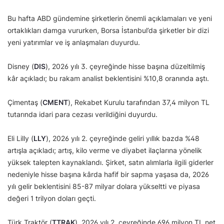
Bu hafta ABD gündemine şirketlerin önemli açıklamaları ve yeni
ortaklıkları damga vururken, Borsa İstanbul’da şirketler bir dizi
yeni yatırımlar ve iş anlaşmaları duyurdu.
Disney (
DIS
), 2026 yılı 3. çeyreğinde hisse başına düzeltilmiş
kâr açıkladı; bu rakam analist beklentisini %10,8 oranında aştı.
Çimentaş (
CMENT
), Rekabet Kurulu tarafından 37,4 milyon TL
tutarında idari para cezası verildiğini duyurdu.
Eli Lilly (
LLY
), 2026 yılı 2. çeyreğinde geliri yıllık bazda %48
artışla açıkladı; artış, kilo verme ve diyabet ilaçlarına yönelik
yüksek talepten kaynaklandı. Şirket, satın alımlarla ilgili giderler
nedeniyle hisse başına kârda hafif bir sapma yaşasa da, 2026
yılı gelir beklentisini 85-87 milyar dolara yükseltti ve piyasa
değeri 1 trilyon doları geçti.
Türk Traktör (
TTRAK
), 2026 yılı 2. çeyreğinde 696 milyon TL net