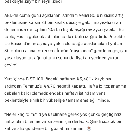
baskısıyla zayıf bir seyir izledi.
ABD’de cuma günü açıklanan istihdam verisi 80 bin kişilik artış
beklentisine karşın 23 bin kişilik düşüşle geldi; mayıs-haziran
döneminde de toplam 103 bin kişilik aşağı revizyon yapıldı. Bu
tablo, Fed’in gelecek adımlarına dair belirsizliği artırdı. Petrolde
ise Bessent’in anlaşmaya yakın olunduğu açıklamaları fiyatları
80 doların altına çekerken, İran’ın “düşmanca” gemilerin geçişini
yasaklayan taslağı haftanın sonunda fiyatları yeniden yukarı
çevirdi.
Yurt içinde BIST 100, önceki haftanın %3,48’lik kaybının
ardından Temmuz’u %4,70 negatif kapattı. Hafta içi toparlanma
çabaları kalıcı olamadı; endeks haftayı istihdam verisi
beklentisiyle sınırlı bir yükselişle tamamlama eğiliminde.
“Neler kaçırdım?” diye üzülmene gerek yok çünkü geçtiğimiz
hafta olan biten ne varsa senin için derledik. Şimdi sıcacık bir
kahve alıp gündeme bir göz atma zamanı.