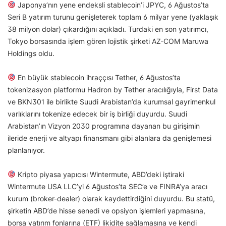
Japonya’nın yene endeksli stablecoin’i JPYC, 6 Ağustos’ta
Seri B yatırım turunu genişleterek toplam 6 milyar yene (yaklaşık
38 milyon dolar) çıkardığını açıkladı. Turdaki en son yatırımcı,
Tokyo borsasında işlem gören lojistik şirketi AZ-COM Maruwa
Holdings oldu.
En büyük stablecoin ihraççısı Tether, 6 Ağustos’ta
tokenizasyon platformu Hadron by Tether aracılığıyla, First Data
ve BKN301 ile birlikte Suudi Arabistan’da kurumsal gayrimenkul
varlıklarını tokenize edecek bir iş birliği duyurdu. Suudi
Arabistan’ın Vizyon 2030 programına dayanan bu girişimin
ileride enerji ve altyapı finansmanı gibi alanlara da genişlemesi
planlanıyor.
Kripto piyasa yapıcısı Wintermute, ABD’deki iştiraki
Wintermute USA LLC’yi 6 Ağustos’ta SEC’e ve FINRA’ya aracı
kurum (broker-dealer) olarak kaydettirdiğini duyurdu. Bu statü,
şirketin ABD’de hisse senedi ve opsiyon işlemleri yapmasına,
borsa yatırım fonlarına (ETF) likidite sağlamasına ve kendi