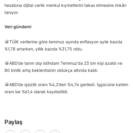
hesabına dijital varlık menkul kıymetlerini takas etmesine imkân
tanıyor.
Veri gündemi
TÜİK verilerine göre temmuz ayında enflasyon aylık bazda
%1,78 artarken, yıllık bazda %31,75 oldu.
ABD’de tarım dışı istihdam Temmuz’da 23 bin kişi azaldı ve
80 binlik artış beklentisinin oldukça altında kaldı.
ABD’de işsizlik oranı %4,2’den %4,1’e geriledi. İşgücüne katılım
oranı ise %61,4 olarak kaydedildi.
Paylaş