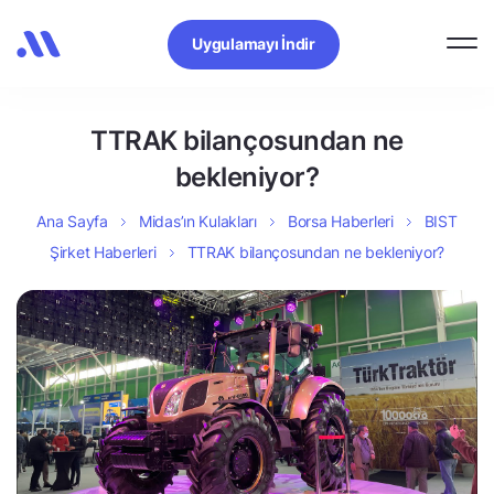
Uygulamayı İndir
TTRAK bilançosundan ne
bekleniyor?
Ana Sayfa
Midas’ın Kulakları
Borsa Haberleri
BIST
Şirket Haberleri
TTRAK bilançosundan ne bekleniyor?