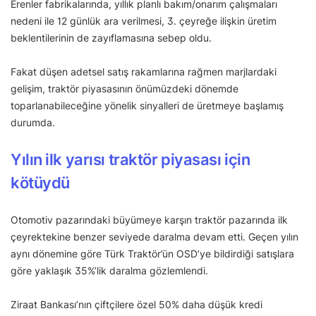
Erenler fabrikalarında, yıllık planlı bakım/onarım çalışmaları
nedeni ile 12 günlük ara verilmesi, 3. çeyreğe ilişkin üretim
beklentilerinin de zayıflamasına sebep oldu.
Fakat düşen adetsel satış rakamlarına rağmen marjlardaki
gelişim, traktör piyasasının önümüzdeki dönemde
toparlanabileceğine yönelik sinyalleri de üretmeye başlamış
durumda.
Yılın ilk yarısı traktör piyasası için
kötüydü
Otomotiv pazarındaki büyümeye karşın traktör pazarında ilk
çeyrektekine benzer seviyede daralma devam etti. Geçen yılın
aynı dönemine göre Türk Traktör’ün OSD’ye bildirdiği satışlara
göre yaklaşık 35%’lik daralma gözlemlendi.
Ziraat Bankası’nın çiftçilere özel 50% daha düşük kredi