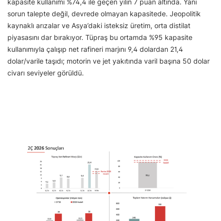
kapasite kullanımı %74,4 ile geçen yılın 7 puan altında. Yani
sorun talepte değil, devrede olmayan kapasitede. Jeopolitik
kaynaklı arızalar ve Asya’daki isteksiz üretim, orta distilat
piyasasını dar bırakıyor. Tüpraş bu ortamda %95 kapasite
kullanımıyla çalışıp net rafineri marjını 9,4 dolardan 21,4
dolar/varile taşıdı; motorin ve jet yakıtında varil başına 50 dolar
civarı seviyeler görüldü.