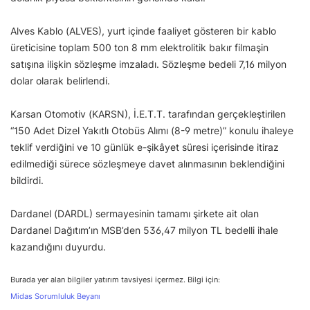
Alves Kablo (ALVES), yurt içinde faaliyet gösteren bir kablo
üreticisine toplam 500 ton 8 mm elektrolitik bakır filmaşin
satışına ilişkin sözleşme imzaladı. Sözleşme bedeli 7,16 milyon
dolar olarak belirlendi.
Karsan Otomotiv (KARSN), İ.E.T.T. tarafından gerçekleştirilen
“150 Adet Dizel Yakıtlı Otobüs Alımı (8-9 metre)” konulu ihaleye
teklif verdiğini ve 10 günlük e-şikâyet süresi içerisinde itiraz
edilmediği sürece sözleşmeye davet alınmasının beklendiğini
bildirdi.
Dardanel (DARDL) sermayesinin tamamı şirkete ait olan
Dardanel Dağıtım’ın MSB’den 536,47 milyon TL bedelli ihale
kazandığını duyurdu.
Burada yer alan bilgiler yatırım tavsiyesi içermez. Bilgi için:
Midas Sorumluluk Beyanı