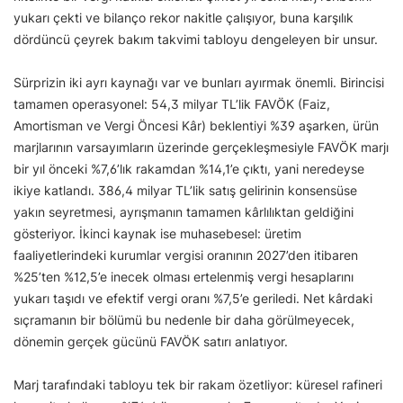
yukarı çekti ve bilanço rekor nakitle çalışıyor, buna karşılık
dördüncü çeyrek bakım takvimi tabloyu dengeleyen bir unsur.
Sürprizin iki ayrı kaynağı var ve bunları ayırmak önemli. Birincisi
tamamen operasyonel: 54,3 milyar TL’lik FAVÖK (Faiz,
Amortisman ve Vergi Öncesi Kâr) beklentiyi %39 aşarken, ürün
marjlarının varsayımların üzerinde gerçekleşmesiyle FAVÖK marjı
bir yıl önceki %7,6’lık rakamdan %14,1’e çıktı, yani neredeyse
ikiye katlandı. 386,4 milyar TL’lik satış gelirinin konsensüse
yakın seyretmesi, ayrışmanın tamamen kârlılıktan geldiğini
gösteriyor. İkinci kaynak ise muhasebesel: üretim
faaliyetlerindeki kurumlar vergisi oranının 2027’den itibaren
%25’ten %12,5’e inecek olması ertelenmiş vergi hesaplarını
yukarı taşıdı ve efektif vergi oranı %7,5’e geriledi. Net kârdaki
sıçramanın bir bölümü bu nedenle bir daha görülmeyecek,
dönemin gerçek gücünü FAVÖK satırı anlatıyor.
Marj tarafındaki tabloyu tek bir rakam özetliyor: küresel rafineri