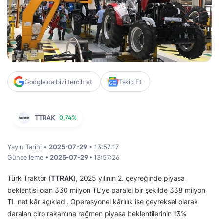
Google'da bizi tercih et
Takip Et
TTRAK
0,74%
Yayın Tarihi •
2025-07-29
• 13:57:17
Güncelleme
• 2025-07-29 •
13:57:26
Türk Traktör (
TTRAK
), 2025 yılının 2. çeyreğinde piyasa
beklentisi olan 330 milyon TL’ye paralel bir şekilde 338 milyon
TL net kâr açıkladı. Operasyonel kârlılık ise çeyreksel olarak
daralan ciro rakamına rağmen piyasa beklentilerinin 13%