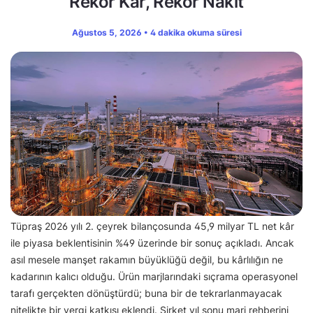
Rekor Kâr, Rekor Nakit
Ağustos 5, 2026 • 4 dakika okuma süresi
Tüpraş 2026 yılı 2. çeyrek bilançosunda 45,9 milyar TL net kâr
ile piyasa beklentisinin %49 üzerinde bir sonuç açıkladı. Ancak
asıl mesele manşet rakamın büyüklüğü değil, bu kârlılığın ne
kadarının kalıcı olduğu. Ürün marjlarındaki sıçrama operasyonel
tarafı gerçekten dönüştürdü; buna bir de tekrarlanmayacak
nitelikte bir vergi katkısı eklendi. Şirket yıl sonu marj rehberini