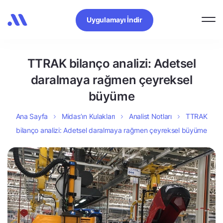
Uygulamayı İndir
TTRAK bilanço analizi: Adetsel
daralmaya rağmen çeyreksel
büyüme
Ana Sayfa
Midas’ın Kulakları
Analist Notları
TTRAK
bilanço analizi: Adetsel daralmaya rağmen çeyreksel büyüme