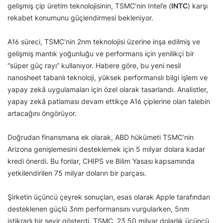
gelişmiş çip üretim teknolojisinin, TSMC’nin Intel’e (
INTC
) karşı
rekabet konumunu güçlendirmesi bekleniyor.
A16 süreci, TSMC’nin 2nm teknolojisi üzerine inşa edilmiş ve
gelişmiş mantık yoğunluğu ve performans için yenilikçi bir
“süper güç rayı” kullanıyor. Habere göre, bu yeni nesil
nanosheet tabanlı teknoloji, yüksek performanslı bilgi işlem ve
yapay zekâ uygulamaları için özel olarak tasarlandı. Analistler,
yapay zekâ patlaması devam ettikçe A16 çiplerine olan talebin
artacağını öngörüyor.
Doğrudan finansmana ek olarak, ABD hükümeti TSMC’nin
Arizona genişlemesini desteklemek için 5 milyar dolara kadar
kredi önerdi. Bu fonlar, CHIPS ve Bilim Yasası kapsamında
yetkilendirilen 75 milyar doların bir parçası.
Şirketin üçüncü çeyrek sonuçları, esas olarak Apple tarafından
desteklenen güçlü 3nm performansını vurgularken, 5nm
istikrarlı bir seyir gösterdi. TSMC, 23,50 milyar dolarlık üçüncü