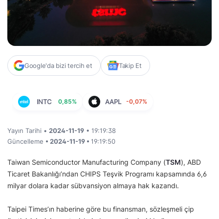
Google'da bizi tercih et
Takip Et
INTC
0,85%
AAPL
-0,07%
Yayın Tarihi •
2024-11-19
• 19:19:38
Güncelleme
• 2024-11-19 •
19:19:50
Taiwan Semiconductor Manufacturing Company (
TSM
), ABD
Ticaret Bakanlığı’ndan CHIPS Teşvik Programı kapsamında 6,6
milyar dolara kadar sübvansiyon almaya hak kazandı.
Taipei Times’ın haberine göre bu finansman, sözleşmeli çip