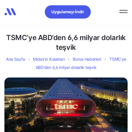
Uygulamayı İndir
TSMC’ye ABD’den 6,6 milyar dolarlık
teşvik
Ana Sayfa
Midas’ın Kulakları
Borsa Haberleri
TSMC’ye
ABD’den 6,6 milyar dolarlık teşvik