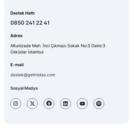
Destek Hattı
0850 241 22 41
Adres
Altunizade Mah. İnci Çıkmazı Sokak No:3 Daire:3
Üsküdar İstanbul
E-mail
destek@getmidas.com
Sosyal Medya