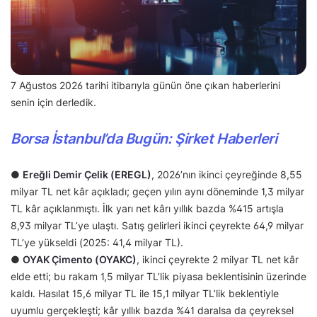
7 Ağustos 2026 tarihi itibarıyla günün öne çıkan haberlerini
senin için derledik.
Borsa İstanbul’da Bugün: Şirket Haberleri
●
Ereğli Demir Çelik (EREGL)
, 2026’nın ikinci çeyreğinde 8,55
milyar TL net kâr açıkladı; geçen yılın aynı döneminde 1,3 milyar
TL kâr açıklanmıştı. İlk yarı net kârı yıllık bazda %415 artışla
8,93 milyar TL’ye ulaştı. Satış gelirleri ikinci çeyrekte 64,9 milyar
TL’ye yükseldi (2025: 41,4 milyar TL).
●
OYAK Çimento (OYAKC)
, ikinci çeyrekte 2 milyar TL net kâr
elde etti; bu rakam 1,5 milyar TL’lik piyasa beklentisinin üzerinde
kaldı. Hasılat 15,6 milyar TL ile 15,1 milyar TL’lik beklentiyle
uyumlu gerçekleşti; kâr yıllık bazda %41 daralsa da çeyreksel