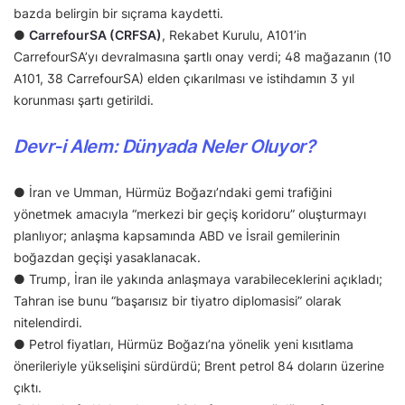
bazda belirgin bir sıçrama kaydetti.
●
CarrefourSA (CRFSA)
, Rekabet Kurulu, A101’in
CarrefourSA’yı devralmasına şartlı onay verdi; 48 mağazanın (10
A101, 38 CarrefourSA) elden çıkarılması ve istihdamın 3 yıl
korunması şartı getirildi.
Devr-i Alem: Dünyada Neler Oluyor?
● İran ve Umman, Hürmüz Boğazı’ndaki gemi trafiğini
yönetmek amacıyla “merkezi bir geçiş koridoru” oluşturmayı
planlıyor; anlaşma kapsamında ABD ve İsrail gemilerinin
boğazdan geçişi yasaklanacak.
● Trump, İran ile yakında anlaşmaya varabileceklerini açıkladı;
Tahran ise bunu “başarısız bir tiyatro diplomasisi” olarak
nitelendirdi.
● Petrol fiyatları, Hürmüz Boğazı’na yönelik yeni kısıtlama
önerileriyle yükselişini sürdürdü; Brent petrol 84 doların üzerine
çıktı.