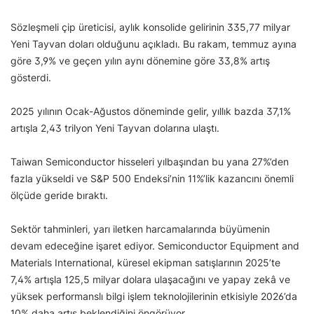
Sözleşmeli çip üreticisi, aylık konsolide gelirinin 335,77 milyar
Yeni Tayvan doları olduğunu açıkladı. Bu rakam, temmuz ayına
göre 3,9% ve geçen yılın aynı dönemine göre 33,8% artış
gösterdi.
2025 yılının Ocak-Ağustos döneminde gelir, yıllık bazda 37,1%
artışla 2,43 trilyon Yeni Tayvan dolarına ulaştı.
Taiwan Semiconductor hisseleri yılbaşından bu yana 27%’den
fazla yükseldi ve S&P 500 Endeksi’nin 11%’lik kazancını önemli
ölçüde geride bıraktı.
Sektör tahminleri, yarı iletken harcamalarında büyümenin
devam edeceğine işaret ediyor. Semiconductor Equipment and
Materials International, küresel ekipman satışlarının 2025’te
7,4% artışla 125,5 milyar dolara ulaşacağını ve yapay zekâ ve
yüksek performanslı bilgi işlem teknolojilerinin etkisiyle 2026’da
10% daha artış beklendiğini öngörüyor.