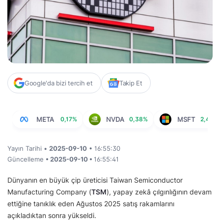
Google'da bizi tercih et
Takip Et
META
0,17%
NVDA
0,38%
MSFT
2,44%
Yayın Tarihi •
2025-09-10
• 16:55:30
Güncelleme
• 2025-09-10 •
16:55:41
Dünyanın en büyük çip üreticisi Taiwan Semiconductor
Manufacturing Company (
TSM
), yapay zekâ çılgınlığının devam
ettiğine tanıklık eden Ağustos 2025 satış rakamlarını
açıkladıktan sonra yükseldi.