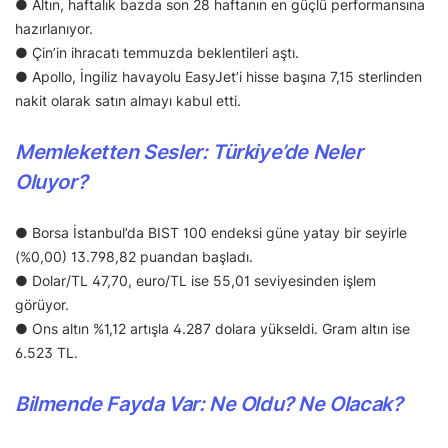
● Altın, haftalık bazda son 28 haftanın en güçlü performansına
hazırlanıyor.
● Çin’in ihracatı temmuzda beklentileri aştı.
● Apollo, İngiliz havayolu EasyJet’i hisse başına 7,15 sterlinden
nakit olarak satın almayı kabul etti.
Memleketten Sesler: Türkiye’de Neler
Oluyor?
● Borsa İstanbul’da BIST 100 endeksi güne yatay bir seyirle
(%0,00) 13.798,82 puandan başladı.
● Dolar/TL 47,70, euro/TL ise 55,01 seviyesinden işlem
görüyor.
● Ons altın %1,12 artışla 4.287 dolara yükseldi. Gram altın ise
6.523 TL.
Bilmende Fayda Var: Ne Oldu? Ne Olacak?