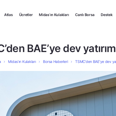
Atlas
Ücretler
Midas’ın Kulakları
Canlı Borsa
Destek
’den BAE’ye dev yatırım 
a
Midas’ın Kulakları
Borsa Haberleri
TSMC’den BAE’ye dev yat