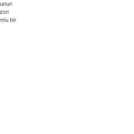
bunun
azon
umlu bir