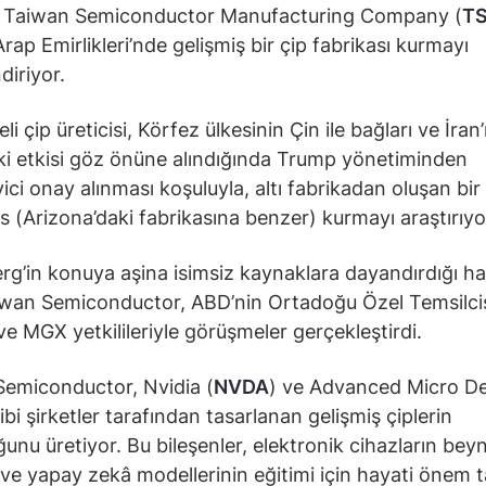
ı Taiwan Semiconductor Manufacturing Company (
T
Arap Emirlikleri’nde gelişmiş bir çip fabrikası kurmayı
diriyor.
i çip üreticisi, Körfez ülkesinin Çin ile bağları ve İran’
i etkisi göz önüne alındığında Trump yönetiminden
ici onay alınması koşuluyla, altı fabrikadan oluşan bir
 (Arizona’daki fabrikasına benzer) kurmayı araştırıyo
g’in konuya aşina isimsiz kaynaklara dayandırdığı h
wan Semiconductor, ABD’nin Ortadoğu Özel Temsilci
ve MGX yetkilileriyle görüşmeler gerçekleştirdi.
emiconductor, Nvidia (
NVDA
) ve Advanced Micro D
gibi şirketler tarafından tasarlanan gelişmiş çiplerin
unu üretiyor. Bu bileşenler, elektronik cihazların beyni
ve yapay zekâ modellerinin eğitimi için hayati önem t