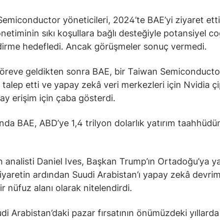
emiconductor yöneticileri, 2024’te BAE’yi ziyaret etti
netiminin sıkı koşullara bağlı desteğiyle potansiyel co
dirme hedefledi. Ancak görüşmeler sonuç vermedi.
öreve geldikten sonra BAE, bir Taiwan Semiconducto
 talep etti ve yapay zekâ veri merkezleri için Nvidia çi
ay erişim için çaba gösterdi.
nda BAE, ABD’ye 1,4 trilyon dolarlık yatırım taahhüd
analisti Daniel Ives, Başkan Trump’ın Ortadoğu’ya ya
iyaretin ardından Suudi Arabistan’ı yapay zekâ devrimi
r nüfuz alanı olarak nitelendirdi.
udi Arabistan’daki pazar fırsatının önümüzdeki yıllarda