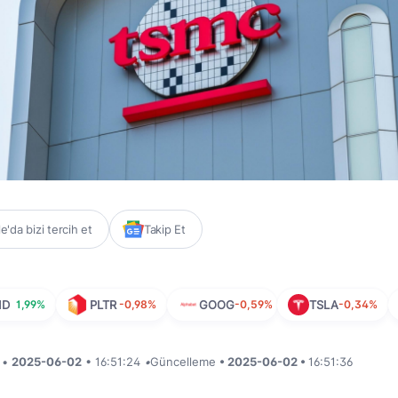
'da bizi tercih et
Takip Et
MD
1,99%
PLTR
-0,98%
GOOG
-0,59%
TSLA
-0,34%
i •
2025-06-02
• 16:51:24
•
Güncelleme
• 2025-06-02 •
16:51:36