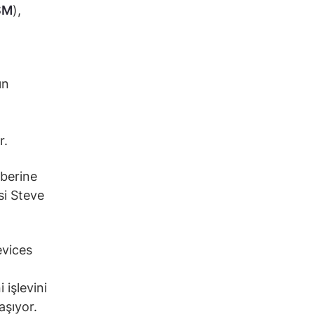
SM
),
ın
r.
aberine
si Steve
evices
 işlevini
aşıyor.