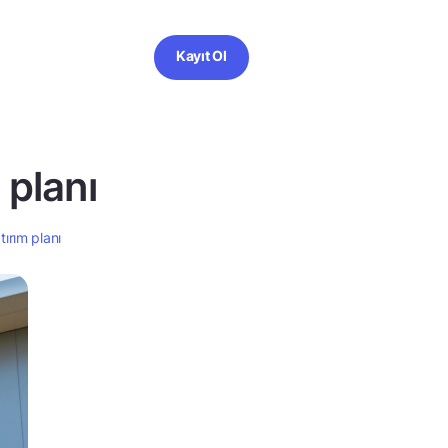
Kayıt Ol
planı
ırım planı