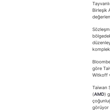
Tayvanl
Birleşik 
değerlen
Sözleşmel
bölgedek
düzenley
kompleks
Bloomber
göre Tai
Witkoff 
Taiwan S
(
AMD
) 
çoğunluğ
görüyor 