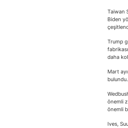
Taiwan S
Biden yö
çeşitlen
Trump g
fabrikası
daha kol
Mart ayı
bulundu.
Wedbush 
önemli z
önemli bi
Ives, Su