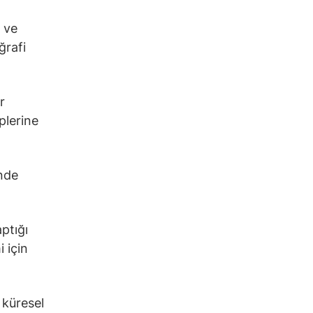
 ve
ğrafi
r
plerine
ünde
ptığı
 için
 küresel