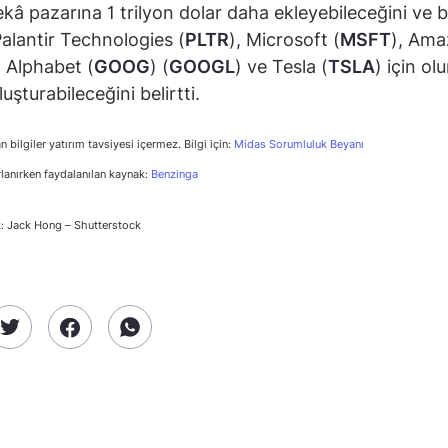
kâ pazarına 1 trilyon dolar daha ekleyebileceğini ve 
Palantir Technologies (
PLTR
), Microsoft (
MSFT
), Am
, Alphabet (
GOOG
) (
GOOGL
) ve Tesla (
TSLA
) için ol
uşturabileceğini belirtti.
n bilgiler yatırım tavsiyesi içermez. Bilgi için:
Midas Sorumluluk Beyanı
rlanırken faydalanılan kaynak:
Benzinga
: Jack Hong – Shutterstock