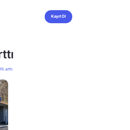
Kayıt Ol
ttı
0% arttı