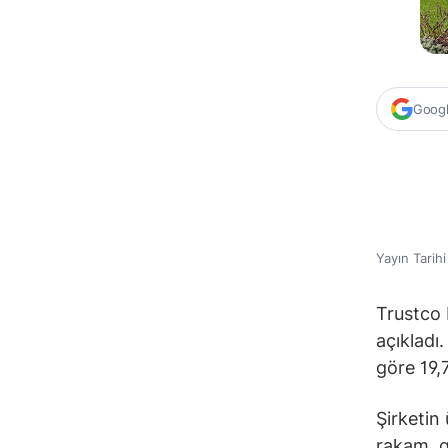
Google
Yayın Tarih
Trustco 
açıkladı
göre 19,
Şirketin 
rakam, g