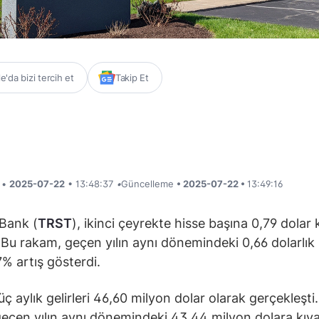
'da bizi tercih et
Takip Et
i •
2025-07-22
• 13:48:37
•
Güncelleme
• 2025-07-22 •
13:49:16
Bank (
TRST
), ikinci çeyrekte hisse başına 0,79 dolar 
. Bu rakam, geçen yılın aynı dönemindeki 0,66 dolarlık
7% artış gösterdi.
üç aylık gelirleri 46,60 milyon dolar olarak gerçekleşti
eçen yılın aynı dönemindeki 43,44 milyon dolara kıya