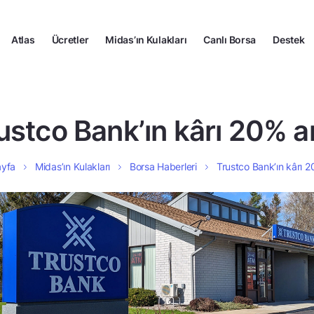
Atlas
Ücretler
Midas’ın Kulakları
Canlı Borsa
Destek
ustco Bank’ın kârı 20% ar
ayfa
Midas’ın Kulakları
Borsa Haberleri
Trustco Bank’ın kârı 2