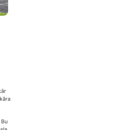
kâr
 kâra
. Bu
sla